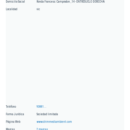
Domicilio Social
Ronda Francesc Camprodon , 14 - ENTRESUELO DERECHA
Localidad
vic
Teléfono
93881...
Forma Jurídica
Sociedad limitada
Página Web
www.drimmediambient.com
Marcas
2 marcas