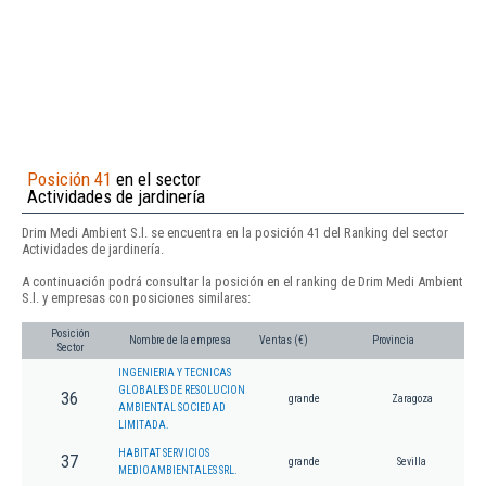
Posición 41
en el sector
Actividades de jardinería
Drim Medi Ambient S.l. se encuentra en la posición 41 del Ranking del sector
Actividades de jardinería.
A continuación podrá consultar la posición en el ranking de Drim Medi Ambient
S.l. y empresas con posiciones similares:
Posición
Nombre de la empresa
Ventas (€)
Provincia
Sector
INGENIERIA Y TECNICAS
GLOBALES DE RESOLUCION
36
grande
Zaragoza
AMBIENTAL SOCIEDAD
LIMITADA.
HABITAT SERVICIOS
37
grande
Sevilla
MEDIOAMBIENTALES SRL.