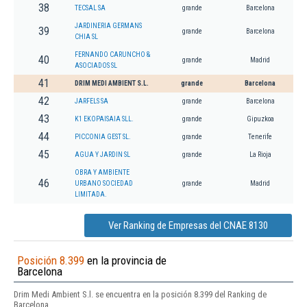
38
TECSAL SA
grande
Barcelona
JARDINERIA GERMANS
39
grande
Barcelona
CHIA SL
FERNANDO CARUNCHO &
40
grande
Madrid
ASOCIADOS SL
41
DRIM MEDI AMBIENT S.L.
grande
Barcelona
42
JARFELS SA
grande
Barcelona
43
K1 EKOPAISAIA SLL.
grande
Gipuzkoa
44
PICCONIA GEST SL.
grande
Tenerife
45
AGUA Y JARDIN SL
grande
La Rioja
OBRA Y AMBIENTE
46
URBANO SOCIEDAD
grande
Madrid
LIMITADA.
Ver Ranking de Empresas del CNAE 8130
Posición 8.399
en la provincia de
Barcelona
Drim Medi Ambient S.l. se encuentra en la posición 8.399 del Ranking de
Barcelona.