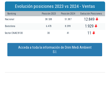
Evolución posiciones 2023 vs 2024 - Ventas
Ranking
Posición 2023
Posición 2024
Evolución Posiciones
12.849
Nacional
38.538
51.387
1.929
Barcelona
6.470
8.399
11
Sector CNAE 8130
30
41
Acceda a toda la información de Drim Medi Ambient
S.l.