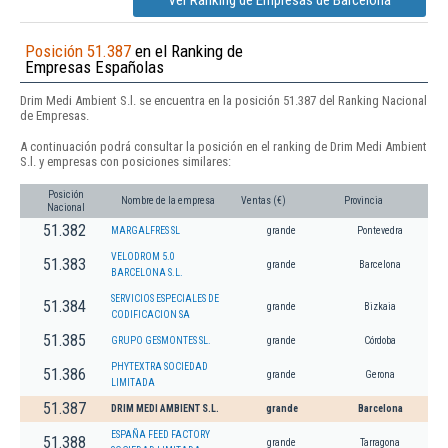
Ver Ranking de Empresas de Barcelona
Posición 51.387
en el Ranking de
Empresas Españolas
Drim Medi Ambient S.l. se encuentra en la posición 51.387 del Ranking Nacional
de Empresas.
A continuación podrá consultar la posición en el ranking de Drim Medi Ambient
S.l. y empresas con posiciones similares:
Posición
Nombre de la empresa
Ventas (€)
Provincia
Nacional
51.382
MARGALFRES SL
grande
Pontevedra
VELODROM 5.0
51.383
grande
Barcelona
BARCELONA S.L.
SERVICIOS ESPECIALES DE
51.384
grande
Bizkaia
CODIFICACION SA
51.385
GRUPO GESMONTES SL.
grande
Córdoba
PHYTEXTRA SOCIEDAD
51.386
grande
Gerona
LIMITADA
51.387
DRIM MEDI AMBIENT S.L.
grande
Barcelona
ESPAÑA FEED FACTORY
51.388
grande
Tarragona