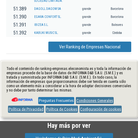
SOCIEDAD LIMITADA.
51.389
DAGOLL DAGOM SA
grande
Barcelona
51.390
EGARA CONFORT SL.
grande
Barcelona
51.391
IBIZEA S.L.
grande
Baleares
51.392
KABUKI MUSIC SL.
grande
Córdoba
Ver Ranking de Empresas Nacional
Todo el contenido de ranking-empresas.eleconomista.es y toda la información de
empresas procede de la base de datos de INFORMA D&B S.A.U. (S.M.E.) y es
tratada y suministrada por INFORMA D&B S.A.U. (S.M.E.). En todo caso, la
información de empresas que proporcionamos debe ser tenida en cuenta sólo
como un elemento más a considerar a la hora de adoptar decisiones comerciales
y no debe por tanto determinar las mismas.
Preguntas Frecuentes
Condiciones Generales
Política de Privacidad
Política de Cookies
Configuración de cookies
Hay más por ver