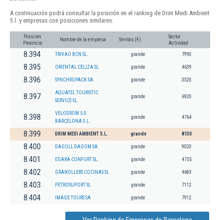
A continuación podrá consultar la posición en el ranking de Drim Medi Ambient
S.l. y empresas con posiciones similares:
Posición
Sector
Nombre de la empresa
Ventas (€)
Provincia
Actividad
8.394
TRIVAO BCN SL.
grande
7990
8.395
ORIENTAL CELIZA SL.
grande
4639
8.396
SYNCHROPACK SA
grande
3320
AQUATEL TOURISTIC
8.397
grande
6920
SERVICE SL.
VELODROM 5.0
8.398
grande
4764
BARCELONA S.L.
8.399
DRIM MEDI AMBIENT S.L.
grande
8130
8.400
DAGOLL DAGOM SA
grande
9020
8.401
EGARA CONFORT SL.
grande
4755
8.402
GRANOLLERS COCINAS SL
grande
4683
8.403
PETROSUPORT SL
grande
7112
8.404
IMAGE TOURS SA
grande
7912