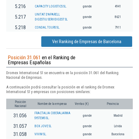
5.216
CAPACITY LOGISTICS SL.
grande
4941
UNITAT D'APARELL
5.217
grande
8621
DIGESTIU SERVIDIGEST SL
5.218
CONDAL TOURS SL.
grande
7911
Ver Ranking de Empresas de Barcelona
Posición 31.061
en el Ranking de
Empresas Españolas
Dromex International Sl se encuentra en la posición 31.061 del Ranking
Nacional de Empresas.
A continuación podrá consultar la posición en el ranking de Dromex
International Sl y empresas con posiciones similares:
Posición
Nombre de la empresa
Ventas (€)
Provincia
Nacional
FRACTALIA CIBERALARMA
31.056
grande
Madrid
SYSTEMS SL.
31.057
BOX JOVE SL
grande
Lérida
31.058
VIVIM SL.
grande
Barcelona