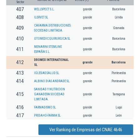
Sector
407
WELLSPECT S.L.
grande
Barcelona
408
ILERVET SL
grande
Lérida
CAFARMA DISTRIBUCIONES
409
grande
Granada
SOCIEDAD LIMITADA.
410
OTOMEDIC QUIRURGICA SL
grande
Barcelona
MENARINI STEMLINE
411
grande
Barcelona
ESPAÑA S.L.
DROMEX INTERNATIONAL
412
grande
Barcelona
SL
413
IGLESIAS SALUD SL
grande
Pontevedra
414
ALBINO DIAS ANDRADE SL.
grande
Pontevedra
SANIDAD Y NUTRICION
415
GANADERA SOCIEDAD
grande
Tarragona
LIMITADA.
416
FARMADISMO SL
grande
Lugo
417
PRIDAHO-FARMA SL
grande
León
Ver Ranking de Empresas del CNAE 4646