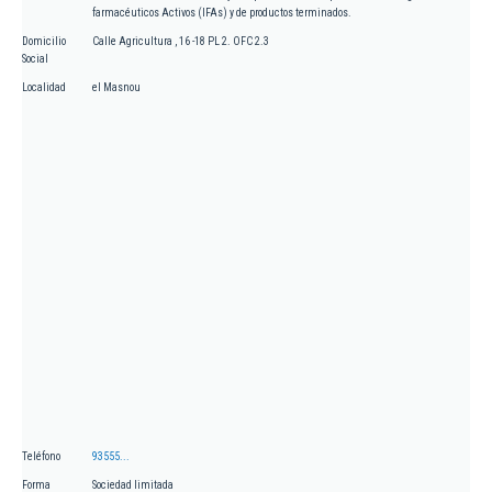
farmacéuticos Activos (IFAs) y de productos terminados.
Domicilio
Calle Agricultura , 16 -18 PL 2. OFC 2.3
Social
Localidad
el Masnou
Teléfono
93555...
Forma
Sociedad limitada