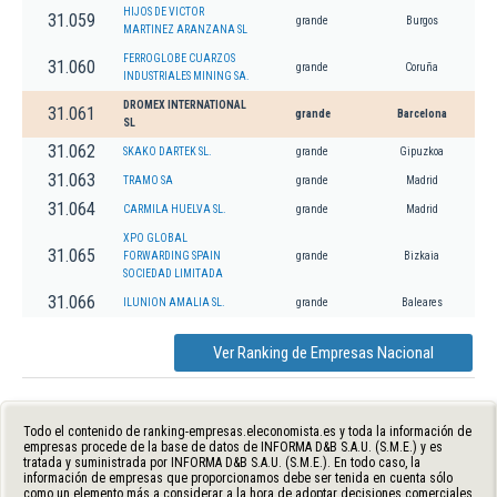
HIJOS DE VICTOR
31.059
grande
Burgos
MARTINEZ ARANZANA SL
FERROGLOBE CUARZOS
31.060
grande
Coruña
INDUSTRIALES MINING SA.
DROMEX INTERNATIONAL
31.061
grande
Barcelona
SL
31.062
SKAKO DARTEK SL.
grande
Gipuzkoa
31.063
TRAMO SA
grande
Madrid
31.064
CARMILA HUELVA SL.
grande
Madrid
XPO GLOBAL
31.065
FORWARDING SPAIN
grande
Bizkaia
SOCIEDAD LIMITADA
31.066
ILUNION AMALIA SL.
grande
Baleares
Ver Ranking de Empresas Nacional
Todo el contenido de ranking-empresas.eleconomista.es y toda la información de
empresas procede de la base de datos de INFORMA D&B S.A.U. (S.M.E.) y es
tratada y suministrada por INFORMA D&B S.A.U. (S.M.E.). En todo caso, la
información de empresas que proporcionamos debe ser tenida en cuenta sólo
como un elemento más a considerar a la hora de adoptar decisiones comerciales