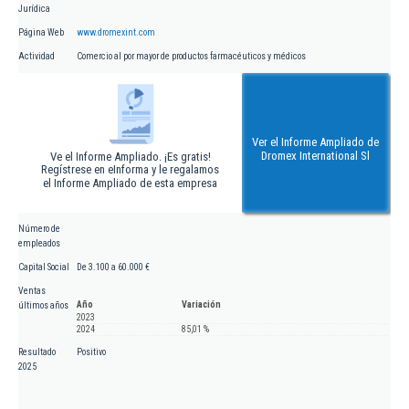
Jurídica
Página Web
www.dromexint.com
Actividad
Comercio al por mayor de productos farmacéuticos y médicos
Ver el Informe Ampliado de
Dromex International Sl
Ve el Informe Ampliado. ¡Es gratis!
Regístrese en eInforma y le regalamos
el Informe Ampliado de esta empresa
Número de
empleados
Capital Social
De 3.100 a 60.000 €
Ventas
Año
Variación
últimos años
2023
2024
85,01 %
Resultado
Positivo
2025