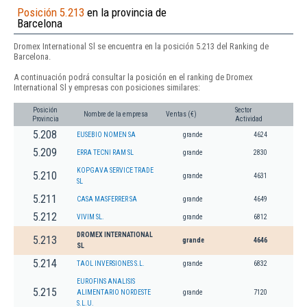
Posición 5.213
en la provincia de
Barcelona
Dromex International Sl se encuentra en la posición 5.213 del Ranking de
Barcelona.
A continuación podrá consultar la posición en el ranking de Dromex
International Sl y empresas con posiciones similares:
Posición
Sector
Nombre de la empresa
Ventas (€)
Provincia
Actividad
5.208
EUSEBIO NOMEN SA
grande
4624
5.209
ERRA TECNI RAM SL
grande
2830
KOPGAVA SERVICE TRADE
5.210
grande
4631
SL
5.211
CASA MASFERRER SA
grande
4649
5.212
VIVIM SL.
grande
6812
DROMEX INTERNATIONAL
5.213
grande
4646
SL
5.214
TAOL INVERSIONES S.L.
grande
6832
EUROFINS ANALISIS
5.215
ALIMENTARIO NORDESTE
grande
7120
S.L.U.