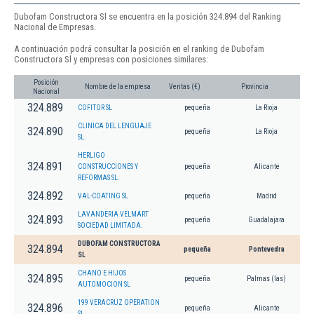
Dubofam Constructora Sl se encuentra en la posición 324.894 del Ranking
Nacional de Empresas.
A continuación podrá consultar la posición en el ranking de Dubofam
Constructora Sl y empresas con posiciones similares:
Posición
Nombre de la empresa
Ventas (€)
Provincia
Nacional
324.889
COFITOR SL
pequeña
La Rioja
CLINICA DEL LENGUAJE
324.890
pequeña
La Rioja
SL.
HERLIGO
324.891
CONSTRUCCIONES Y
pequeña
Alicante
REFORMAS SL.
324.892
VAL-COATING SL
pequeña
Madrid
LAVANDERIA VELMART
324.893
pequeña
Guadalajara
SOCIEDAD LIMITADA.
DUBOFAM CONSTRUCTORA
324.894
pequeña
Pontevedra
SL
CHANO E HIJOS
324.895
pequeña
Palmas (las)
AUTOMOCION SL
199 VERACRUZ OPERATION
324.896
pequeña
Alicante
SL.