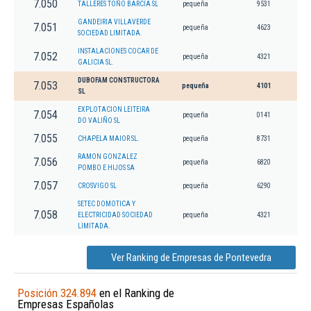
7.050
TALLERES TOÑO BARCIA SL
pequeña
9531
GANDEIRIA VILLAVERDE
7.051
pequeña
4623
SOCIEDAD LIMITADA.
INSTALACIONES COCAR DE
7.052
pequeña
4321
GALICIA SL.
DUBOFAM CONSTRUCTORA
7.053
pequeña
4101
SL
EXPLOTACION LEITEIRA
7.054
pequeña
0141
DO VALIÑO SL
7.055
CHAPELA MAIOR SL.
pequeña
8731
RAMON GONZALEZ
7.056
pequeña
6820
POMBO E HIJOS SA
7.057
CROSVIGO SL
pequeña
6290
SETEC DOMOTICA Y
7.058
ELECTRICIDAD SOCIEDAD
pequeña
4321
LIMITADA.
Ver Ranking de Empresas de Pontevedra
Posición 324.894
en el Ranking de
Empresas Españolas