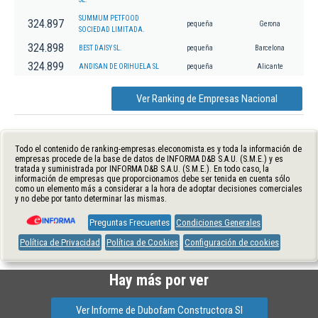
SUMMUM PETFOOD
324.897
pequeña
Gerona
SOCIEDAD LIMITADA.
324.898
BEST DAISY SL.
pequeña
Barcelona
324.899
ANDISAN DE ORIHUELA SL
pequeña
Alicante
Ver Ranking de Empresas Nacional
Todo el contenido de ranking-empresas.eleconomista.es y toda la información de
empresas procede de la base de datos de INFORMA D&B S.A.U. (S.M.E.) y es
tratada y suministrada por INFORMA D&B S.A.U. (S.M.E.). En todo caso, la
información de empresas que proporcionamos debe ser tenida en cuenta sólo
como un elemento más a considerar a la hora de adoptar decisiones comerciales
y no debe por tanto determinar las mismas.
Preguntas Frecuentes
Condiciones Generales
Política de Privacidad
Política de Cookies
Configuración de cookies
Hay más por ver
Ver Informe de Dubofam Constructora Sl