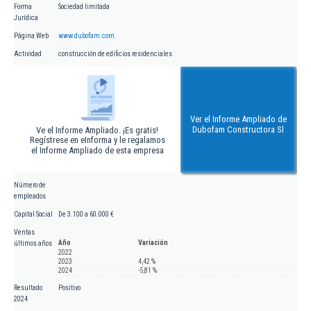
Forma
Sociedad limitada
Jurídica
Página Web
www.dubofam.com
Actividad
construcción de edificios residenciales
Ver el Informe Ampliado de
Dubofam Constructora Sl
Ve el Informe Ampliado. ¡Es gratis!
Regístrese en eInforma y le regalamos
el Informe Ampliado de esta empresa
Número de
empleados
Capital Social
De 3.100 a 60.000 €
Ventas
Año
Variación
últimos años
2022
2023
4,42 %
2024
-5,81 %
Resultado
Positivo
2024