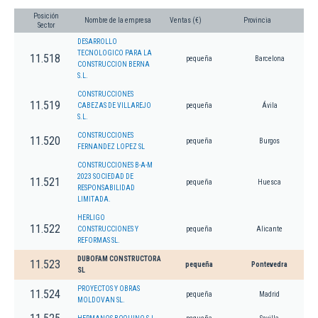
Posición
Nombre de la empresa
Ventas (€)
Provincia
Sector
DESARROLLO
TECNOLOGICO PARA LA
11.518
pequeña
Barcelona
CONSTRUCCION BERNA
S.L.
CONSTRUCCIONES
11.519
CABEZAS DE VILLAREJO
pequeña
Ávila
S.L.
CONSTRUCCIONES
11.520
pequeña
Burgos
FERNANDEZ LOPEZ SL
CONSTRUCCIONES B-A-M
2023 SOCIEDAD DE
11.521
pequeña
Huesca
RESPONSABILIDAD
LIMITADA.
HERLIGO
11.522
CONSTRUCCIONES Y
pequeña
Alicante
REFORMAS SL.
DUBOFAM CONSTRUCTORA
11.523
pequeña
Pontevedra
SL
PROYECTOS Y OBRAS
11.524
pequeña
Madrid
MOLDOVAN SL.