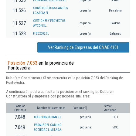
11.525
HERMANOS BOQUINO S.L.
pequeña
Sevilla
CONSTRUCCIONS CAMPOS
11.526
pequeña
Barcelona
I GARCIA SL
GESTIONES Y PROYECTOS
11.527
pequeña
Córdoba
AYCON SL.
11.528
FIBE 2002 SL
pequeña
Baleares
Ver Ranking de Empresas del CNAE 4101
Posición 7.053
en la provincia de
Pontevedra
Dubofam Constructora Sl se encuentra en la posición 7.053 del Ranking de
Pontevedra.
A continuación podrá consultar la posición en el ranking de Dubofam
Constructora Sl y empresas con posiciones similares:
Posición
Sector
Nombre de la empresa
Ventas (€)
Provincia
Actividad
7.048
MADERAS DURAN S.L.
pequeña
1611
PASAJE DEL CAMINO
7.049
pequeña
5630
SOCIEDAD LIMITADA.