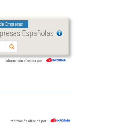
 de Empresas
mpresas Españolas
Información ofrecida por
Información ofrecida por