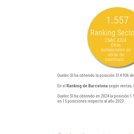
1.557
Ranking Secto
CNAE 4324:
Otras
instalaciones en
obras de
construcc...
Duelec Sl ha obtenido la posición 314.936 d
En el
Ranking de Barcelona
según ventas, 
Duelec Sl ha obtenido en 2024 la posición 1.
en 15 posiciones respecto al año 2023.