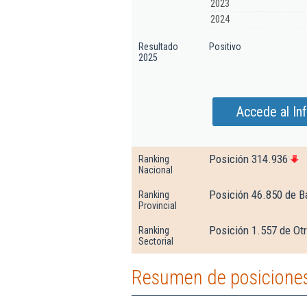
2023
2024
Resultado
Positivo
2025
Accede al In
Posición 314.936
Ranking
Nacional
Posición 46.850 de B
Ranking
Provincial
Posición 1.557 de Ot
Ranking
Sectorial
Resumen de posiciones