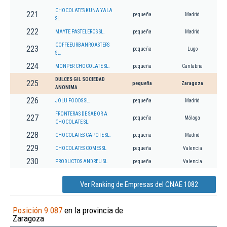
CHOCOLATES KUNA YALA
221
pequeña
Madrid
SL
222
MAYTE PASTELEROS SL.
pequeña
Madrid
COFFEEURBANROASTERS
223
pequeña
Lugo
SL.
224
MONPER CHOCOLATE SL.
pequeña
Cantabria
DULCES GIL SOCIEDAD
225
pequeña
Zaragoza
ANONIMA
226
JOLU FOODS SL.
pequeña
Madrid
FRONTERAS DE SABOR A
227
pequeña
Málaga
CHOCOLATE SL.
228
CHOCOLATES CAPOTE SL.
pequeña
Madrid
229
CHOCOLATES COMES SL
pequeña
Valencia
230
PRODUCTOS ANDREU SL
pequeña
Valencia
Ver Ranking de Empresas del CNAE 1082
Posición 9.087
en la provincia de
Zaragoza