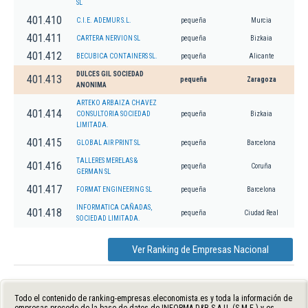
SL
401.410
C.I.E. ADEMUR S.L.
pequeña
Murcia
401.411
CARTERA NERVION SL
pequeña
Bizkaia
401.412
BECUBICA CONTAINERS SL.
pequeña
Alicante
DULCES GIL SOCIEDAD
401.413
pequeña
Zaragoza
ANONIMA
ARTEKO ARBAIZA CHAVEZ
401.414
CONSULTORIA SOCIEDAD
pequeña
Bizkaia
LIMITADA.
401.415
GLOBAL AIR PRINT SL
pequeña
Barcelona
TALLERES MERELAS &
401.416
pequeña
Coruña
GERMAN SL
401.417
FORMAT ENGINEERING SL
pequeña
Barcelona
INFORMATICA CAÑADAS,
401.418
pequeña
Ciudad Real
SOCIEDAD LIMITADA.
Ver Ranking de Empresas Nacional
Todo el contenido de ranking-empresas.eleconomista.es y toda la información de
empresas procede de la base de datos de INFORMA D&B S.A.U. (S.M.E.) y es