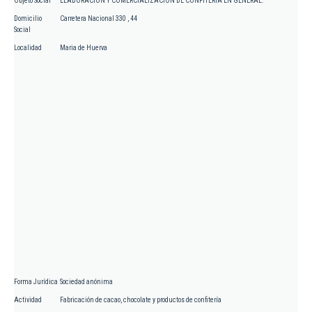
Objeto Social
ELABORACION Y COMERCIALIZACION DE CONFITERIA EN GENERAL.
Domicilio
Carretera Nacional 330 , 44
Social
Localidad
Maria de Huerva
Forma Jurídica
Sociedad anónima
Actividad
Fabricación de cacao, chocolate y productos de confitería