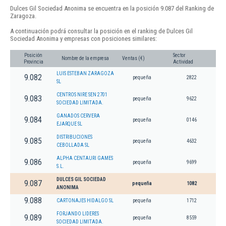
Dulces Gil Sociedad Anonima se encuentra en la posición 9.087 del Ranking de
Zaragoza.
A continuación podrá consultar la posición en el ranking de Dulces Gil
Sociedad Anonima y empresas con posiciones similares:
Posición
Sector
Nombre de la empresa
Ventas (€)
Provincia
Actividad
LUIS ESTEBAN ZARAGOZA
9.082
pequeña
2822
SL
CENTROS NIRE SEN 2701
9.083
pequeña
9622
SOCIEDAD LIMITADA.
GANADOS CERVERA
9.084
pequeña
0146
EJARQUE SL
DISTRIBUCIONES
9.085
pequeña
4632
CEBOLLADA SL
ALPHA CENTAURI GAMES
9.086
pequeña
9699
S.L.
DULCES GIL SOCIEDAD
9.087
pequeña
1082
ANONIMA
9.088
CARTONAJES HIDALGO SL
pequeña
1712
FORJANDO LIDERES
9.089
pequeña
8559
SOCIEDAD LIMITADA.