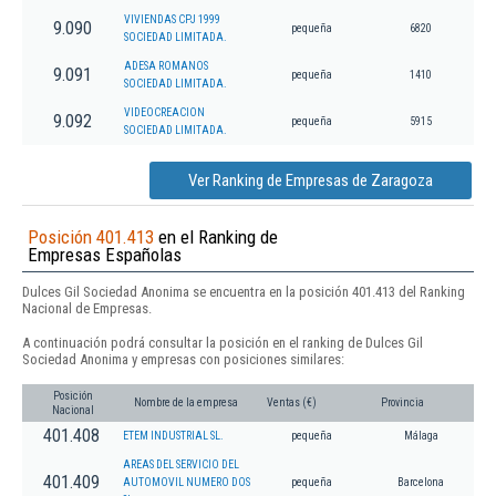
VIVIENDAS CPJ 1999
9.090
pequeña
6820
SOCIEDAD LIMITADA.
ADESA ROMANOS
9.091
pequeña
1410
SOCIEDAD LIMITADA.
VIDEOCREACION
9.092
pequeña
5915
SOCIEDAD LIMITADA.
Ver Ranking de Empresas de Zaragoza
Posición 401.413
en el Ranking de
Empresas Españolas
Dulces Gil Sociedad Anonima se encuentra en la posición 401.413 del Ranking
Nacional de Empresas.
A continuación podrá consultar la posición en el ranking de Dulces Gil
Sociedad Anonima y empresas con posiciones similares:
Posición
Nombre de la empresa
Ventas (€)
Provincia
Nacional
401.408
ETEM INDUSTRIAL SL.
pequeña
Málaga
AREAS DEL SERVICIO DEL
401.409
AUTOMOVIL NUMERO DOS
pequeña
Barcelona