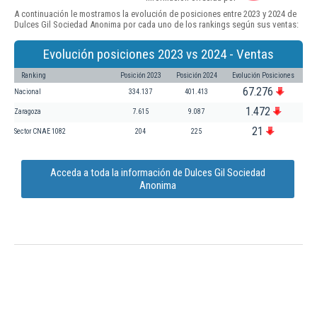
A continuación le mostramos la evolución de posiciones entre 2023 y 2024 de
Dulces Gil Sociedad Anonima por cada uno de los rankings según sus ventas:
Evolución posiciones 2023 vs 2024 - Ventas
Ranking
Posición 2023
Posición 2024
Evolución Posiciones
67.276
Nacional
334.137
401.413
1.472
Zaragoza
7.615
9.087
21
Sector CNAE 1082
204
225
Acceda a toda la información de Dulces Gil Sociedad
Anonima