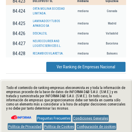
84.423
DULCIFROST SL
mediana
Gipuzkoa
ORTA MOLINA SOCIEDAD
84.424
mediana
Granada
LIMITADA.
LAMINADOS Y TUBOS
84.425
mediana
Madrid
APARICIO SA
84.426
DESCALE SL
mediana
Valladolid
NEUROCOURIER AND
84.427
mediana
Barcelona
LOGISTIC SERVICES S.L.
84.428
RECAMBIOS VILARET SA.
mediana
Baleares
Ver Ranking de Empresas Nacional
Todo el contenido de ranking-empresas.eleconomista.es y toda la información de
empresas procede de la base de datos de INFORMA D&B S.A.U. (S.M.E.) y es
tratada y suministrada por INFORMA D&B S.A.U. (S.M.E.). En todo caso, la
información de empresas que proporcionamos debe ser tenida en cuenta sólo
como un elemento más a considerar a la hora de adoptar decisiones comerciales
y no debe por tanto determinar las mismas.
Preguntas Frecuentes
Condiciones Generales
Política de Privacidad
Política de Cookies
Configuración de cookies