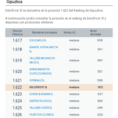
Gipuzkoa
Dulcifrost Sl se encuentra en la posición 1.622 del Ranking de Gipuzkoa.
A continuación podrá consultar la posición en el ranking de Dulcifrost Sl y
empresas con posiciones similares:
Posición
Sector
Nombre de la empresa
Ventas (€)
Provincia
Actividad
1.617
ELDUGAR LS SL
mediana
8559
BIKAPEL HOSTALARITZA
1.618
mediana
5611
SL.
TALLERES MECANICOS
1.619
mediana
2841
RAIZE SL
APARCAMIENTOS
1.620
mediana
5221
GUIPUZCOANOS SL
1.621
OPERKALE SL.
mediana
9200
1.622
DULCIFROST SL
mediana
1072
1.623
EUKENI & AINARA SL
mediana
4727
1.624
NEWTEK SOLIDOS SL
mediana
2829
1.625
TALLERES CORTES SL
mediana
2599
1.626
PLASTICOS CLOSSA SL
mediana
2226