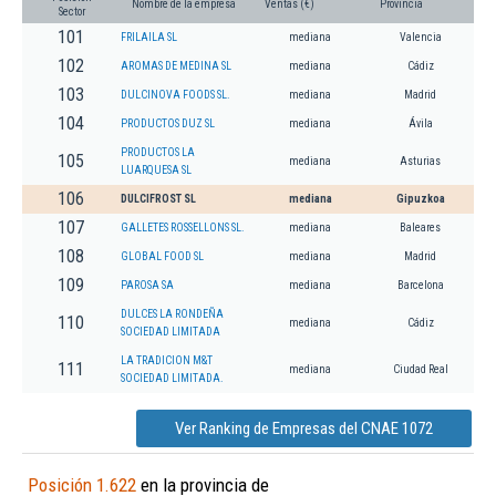
Nombre de la empresa
Ventas (€)
Provincia
Sector
101
FRILAILA SL
mediana
Valencia
102
AROMAS DE MEDINA SL
mediana
Cádiz
103
DULCINOVA FOODS SL.
mediana
Madrid
104
PRODUCTOS DUZ SL
mediana
Ávila
PRODUCTOS LA
105
mediana
Asturias
LUARQUESA SL
106
DULCIFROST SL
mediana
Gipuzkoa
107
GALLETES ROSSELLONS SL.
mediana
Baleares
108
GLOBAL FOOD SL
mediana
Madrid
109
PAROSA SA
mediana
Barcelona
DULCES LA RONDEÑA
110
mediana
Cádiz
SOCIEDAD LIMITADA
LA TRADICION M&T
111
mediana
Ciudad Real
SOCIEDAD LIMITADA.
Ver Ranking de Empresas del CNAE 1072
Posición 1.622
en la provincia de