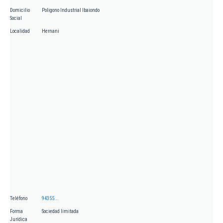
Domicilio
Poligono Industrial Ibaiondo
Social
Localidad
Hernani
Teléfono
94355...
Forma
Sociedad limitada
Jurídica