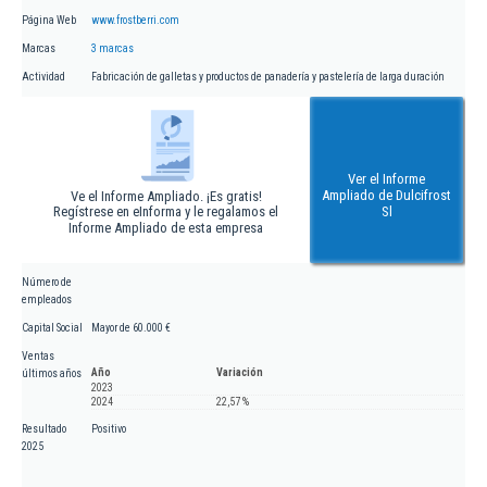
Página Web
www.frostberri.com
Marcas
3 marcas
Actividad
Fabricación de galletas y productos de panadería y pastelería de larga duración
Ver el Informe
Ampliado de Dulcifrost
Ve el Informe Ampliado. ¡Es gratis!
Regístrese en eInforma y le regalamos el
Sl
Informe Ampliado de esta empresa
Número de
empleados
Capital Social
Mayor de 60.000 €
Ventas
Año
Variación
últimos años
2023
2024
22,57 %
Resultado
Positivo
2025