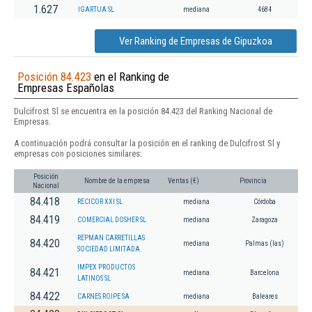
1.627
IGARTUA SL
mediana
4684
Ver Ranking de Empresas de Gipuzkoa
Posición 84.423
en el Ranking de
Empresas Españolas
Dulcifrost Sl se encuentra en la posición 84.423 del Ranking Nacional de
Empresas.
A continuación podrá consultar la posición en el ranking de Dulcifrost Sl y
empresas con posiciones similares:
Posición
Nombre de la empresa
Ventas (€)
Provincia
Nacional
84.418
RECICOR XXI SL
mediana
Córdoba
84.419
COMERCIAL DOSHER SL
mediana
Zaragoza
REPMAN CARRETILLAS
84.420
mediana
Palmas (las)
SOCIEDAD LIMITADA.
IMPEX PRODUCTOS
84.421
mediana
Barcelona
LATINOS SL
84.422
CARNES ROIPE SA
mediana
Baleares