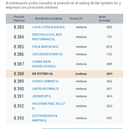
A continuación podrá consultar la posición en el ranking de Dw Systems Sa. y
empresas con posiciones similares:
Posición
Sector
Nombre de la empresa
Ventas (€)
Provincia
Actividad
8.383
LUX-AL COSTA BLANCA SL.
mediana
4332
ESPECTACULOS EL ARTE
8.384
mediana
7721
MEDITERRANEO SL.
8.385
FINCA MARTINICA SL
mediana
8210
8.386
CINTURONES D'ISANTI SL
mediana
1512
OPIMEX ARUM
8.387
mediana
4639
DISTRIBUCIONES SL.
8.388
DW SYSTEMS SA.
mediana
4641
8.389
VIVEROS CARMAET SL
mediana
4622
8.390
GASTROINFORMAL SL.
mediana
5611
8.391
JEWINSPORT SL
mediana
4616
INDUSTRIAS PEREZ BELLOT
8.392
mediana
2226
SL.
ELECTROMECANICA
8.393
mediana
9531
MARTISA SL.