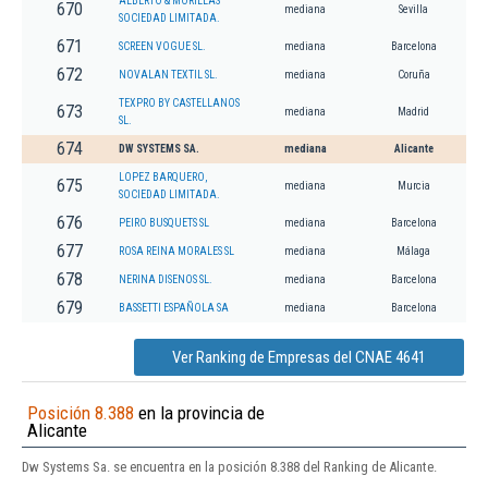
ALBERTO & MORILLAS
670
mediana
Sevilla
SOCIEDAD LIMITADA.
671
SCREEN VOGUE SL.
mediana
Barcelona
672
NOVALAN TEXTIL SL.
mediana
Coruña
TEXPRO BY CASTELLANOS
673
mediana
Madrid
SL.
674
DW SYSTEMS SA.
mediana
Alicante
LOPEZ BARQUERO,
675
mediana
Murcia
SOCIEDAD LIMITADA.
676
PEIRO BUSQUETS SL
mediana
Barcelona
677
ROSA REINA MORALES SL
mediana
Málaga
678
NERINA DISENOS SL.
mediana
Barcelona
679
BASSETTI ESPAÑOLA SA
mediana
Barcelona
Ver Ranking de Empresas del CNAE 4641
Posición 8.388
en la provincia de
Alicante
Dw Systems Sa. se encuentra en la posición 8.388 del Ranking de Alicante.