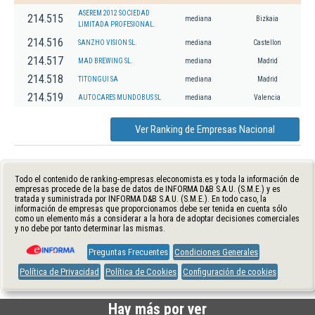
ASEREM 2012 SOCIEDAD
214.515
mediana
Bizkaia
LIMITADA PROFESIONAL.
214.516
SANZHO VISION SL.
mediana
Castellon
214.517
MAD BREWING SL.
mediana
Madrid
214.518
TITONGUI SA
mediana
Madrid
214.519
AUTOCARES MUNDOBUS SL
mediana
Valencia
Ver Ranking de Empresas Nacional
Todo el contenido de ranking-empresas.eleconomista.es y toda la información de
empresas procede de la base de datos de INFORMA D&B S.A.U. (S.M.E.) y es
tratada y suministrada por INFORMA D&B S.A.U. (S.M.E.). En todo caso, la
información de empresas que proporcionamos debe ser tenida en cuenta sólo
como un elemento más a considerar a la hora de adoptar decisiones comerciales
y no debe por tanto determinar las mismas.
Preguntas Frecuentes
Condiciones Generales
Política de Privacidad
Política de Cookies
Configuración de cookies
Hay más por ver