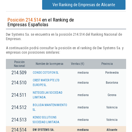
Ver Ranking de Empresas de Alicante
Posición 214.514
en el Ranking de
Empresas Españolas
Dw Systems Sa. se encuentra en la posición 214.514 del Ranking Nacional de
Empresas.
A continuación podrá consultar la posición en el ranking de Dw Systems Sa. y
empresas con posiciones similares:
Posición
Nombre de la empresa
Ventas (€)
Provincia
Nacional
214.509
CONDE COTOFON SL
mediana
Pontevedra
CREST WATER PTE LTD
214.510
mediana
Barcelona
EUROPE SL.
NETEGES LAI SOCIEDAD
214.511
mediana
Gerona
LIMITADA.
BOLUDA MANTENIMIENTO
214.512
mediana
Valencia
SL.
KENSO SOLUTIONS
214.513
mediana
Valencia
SOCIEDAD LIMITADA.
214.514
DW SYSTEMS SA.
mediana
Alicante