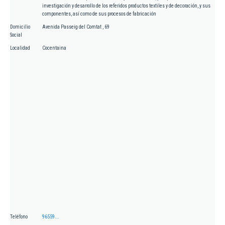
investigación y desarrollo de los referidos productos textiles y de decoración, y sus
componentes, así como de sus procesos de fabricación
Domicilio
Avenida Passeig del Comtat , 69
Social
Localidad
Cocentaina
Teléfono
96559...