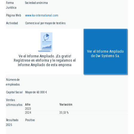
Forma
Sociedad anónima
Jurídica
Página Web
www.ka-international.com
Actividad
Comercio al por mayor de textiles
Ver el Informe Ampliado
de Dw Systems Sa.
Ve el Informe Ampliado. ¡Es gratis!
Regístrese en eInforma y le regalamos el
Informe Ampliado de esta empresa
Número de
empleados
Capital Social
Mayor de 60.000 €
Ventas
Año
Variación
últimos años
2023
2024
33,53 %
Resultado
Positivo
2025