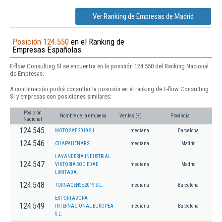
Ver Ranking de Empresas de Madrid
Posición 124.550
en el Ranking de
Empresas Españolas
E-flow Consulting Sl se encuentra en la posición 124.550 del Ranking Nacional
de Empresas.
A continuación podrá consultar la posición en el ranking de E-flow Consulting
Sl y empresas con posiciones similares:
Posición
Nombre de la empresa
Ventas (€)
Provincia
Nacional
124.545
MOTO SAE 2019 S.L.
mediana
Barcelona
124.546
CHAPAHENAR SL
mediana
Madrid
LAVANDERIA INDUSTRIAL
124.547
VIKTORIA SOCIEDAD
mediana
Madrid
LIMITADA.
124.548
TORNACENSE 2019 S.L.
mediana
Barcelona
EXPORTADORA
124.549
INTERNACIONAL EUROPEA
mediana
Barcelona
S.L.