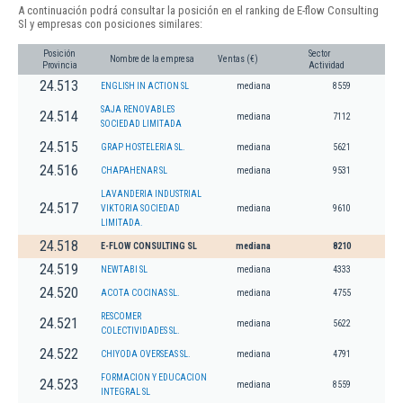
A continuación podrá consultar la posición en el ranking de E-flow Consulting
Sl y empresas con posiciones similares:
Posición
Sector
Nombre de la empresa
Ventas (€)
Provincia
Actividad
24.513
ENGLISH IN ACTION SL
mediana
8559
SAJA RENOVABLES
24.514
mediana
7112
SOCIEDAD LIMITADA
24.515
GRAP HOSTELERIA SL.
mediana
5621
24.516
CHAPAHENAR SL
mediana
9531
LAVANDERIA INDUSTRIAL
24.517
VIKTORIA SOCIEDAD
mediana
9610
LIMITADA.
24.518
E-FLOW CONSULTING SL
mediana
8210
24.519
NEWTABI SL
mediana
4333
24.520
ACOTA COCINAS SL.
mediana
4755
RESCOMER
24.521
mediana
5622
COLECTIVIDADES SL.
24.522
CHIYODA OVERSEAS SL.
mediana
4791
FORMACION Y EDUCACION
24.523
mediana
8559
INTEGRAL SL