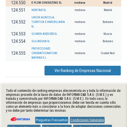
124.550
E-FLOW CONSULTING SL
mediana
Madrid
124.551
NEWTABI SL
mediana
Madrid
UNION AGRICOLA,
124.552
TURISTICA E INMOBILIARIA
mediana
Baleares
SL.
124.553
GUIMEN ASESORES SL
mediana
Murcia
124.554
GUIJASUNA SL
mediana
Baleares
PROYECCIONES
124.555
CINEMATOGRAFICAS
mediana
Ciudad Real
MAYSAN S.L.
Ver Ranking de Empresas Nacional
Todo el contenido de ranking-empresas.eleconomista.es y toda la información de
empresas procede de la base de datos de INFORMA D&B S.A.U. (S.M.E.) y es
tratada y suministrada por INFORMA D&B S.A.U. (S.M.E.). En todo caso, la
información de empresas que proporcionamos debe ser tenida en cuenta sólo
como un elemento más a considerar a la hora de adoptar decisiones comerciales
y no debe por tanto determinar las mismas.
Preguntas Frecuentes
Condiciones Generales