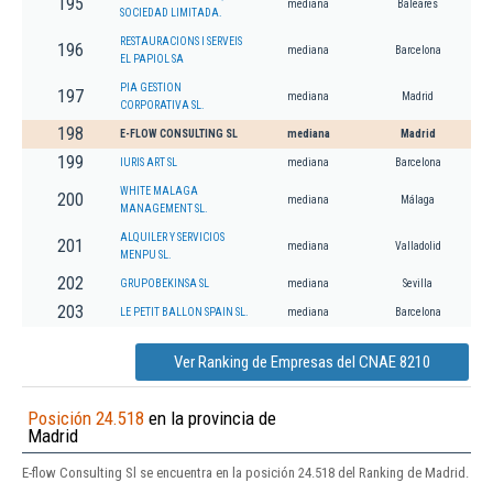
195
mediana
Baleares
SOCIEDAD LIMITADA.
RESTAURACIONS I SERVEIS
196
mediana
Barcelona
EL PAPIOL SA
PIA GESTION
197
mediana
Madrid
CORPORATIVA SL.
198
E-FLOW CONSULTING SL
mediana
Madrid
199
IURIS ART SL
mediana
Barcelona
WHITE MALAGA
200
mediana
Málaga
MANAGEMENT SL.
ALQUILER Y SERVICIOS
201
mediana
Valladolid
MENPU SL.
202
GRUPOBEKINSA SL
mediana
Sevilla
203
LE PETIT BALLON SPAIN SL.
mediana
Barcelona
Ver Ranking de Empresas del CNAE 8210
Posición 24.518
en la provincia de
Madrid
E-flow Consulting Sl se encuentra en la posición 24.518 del Ranking de Madrid.