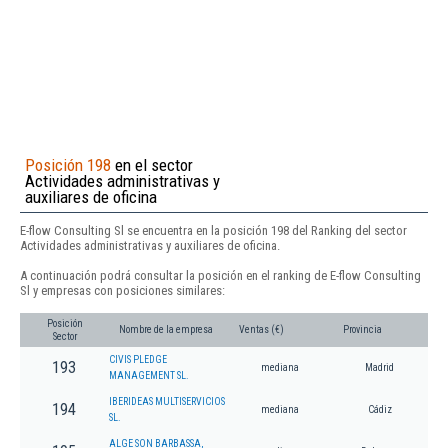
Posición 198
en el sector
Actividades administrativas y
auxiliares de oficina
E-flow Consulting Sl se encuentra en la posición 198 del Ranking del sector
Actividades administrativas y auxiliares de oficina.
A continuación podrá consultar la posición en el ranking de E-flow Consulting
Sl y empresas con posiciones similares:
Posición
Nombre de la empresa
Ventas (€)
Provincia
Sector
CIVIS PLEDGE
193
mediana
Madrid
MANAGEMENT SL.
IBERIDEAS MULTISERVICIOS
194
mediana
Cádiz
SL.
ALGE SON BARBASSA,