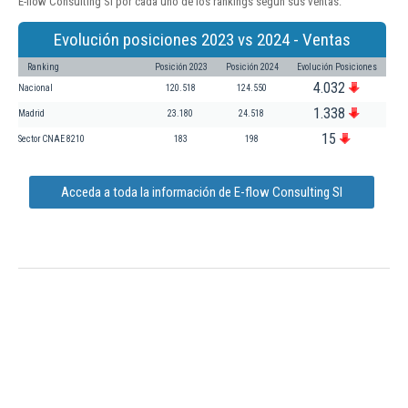
E-flow Consulting Sl por cada uno de los rankings según sus ventas:
Evolución posiciones 2023 vs 2024 - Ventas
Ranking
Posición 2023
Posición 2024
Evolución Posiciones
4.032
Nacional
120.518
124.550
1.338
Madrid
23.180
24.518
15
Sector CNAE 8210
183
198
Acceda a toda la información de E-flow Consulting Sl