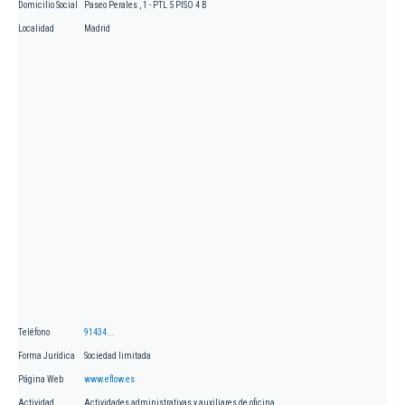
Domicilio Social
Paseo Perales , 1 - PTL 5 PISO 4 B
Localidad
Madrid
Teléfono
91434...
Forma Jurídica
Sociedad limitada
Página Web
www.eflow.es
Actividad
Actividades administrativas y auxiliares de oficina