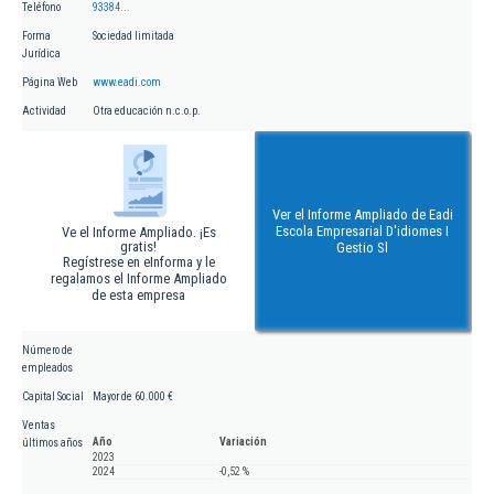
Teléfono
93384...
Forma
Sociedad limitada
Jurídica
Página Web
www.eadi.com
Actividad
Otra educación n.c.o.p.
Ver el Informe Ampliado de Eadi
Escola Empresarial D'idiomes I
Ve el Informe Ampliado. ¡Es
gratis!
Gestio Sl
Regístrese en eInforma y le
regalamos el Informe Ampliado
de esta empresa
Número de
empleados
Capital Social
Mayor de 60.000 €
Ventas
Año
Variación
últimos años
2023
2024
-0,52 %