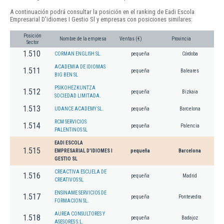
A continuación podrá consultar la posición en el ranking de Eadi Escola
Empresarial D'idiomes I Gestio Sl y empresas con posiciones similares:
Posición
Nombre de la empresa
Ventas (€)
Provincia
Sector
1.510
CORMAN ENGLISH SL.
pequeña
Córdoba
ACADEMIA DE IDIOMAS
1.511
pequeña
Baleares
BIG BEN SL
PSIKOHEZKUNTZA
1.512
pequeña
Bizkaia
SOCIEDAD LIMITADA.
1.513
UDANCE ACADEMY SL.
pequeña
Barcelona
RCM SERVICIOS
1.514
pequeña
Palencia
PALENTINOS SL
EADI ESCOLA
1.515
EMPRESARIAL D'IDIOMES I
pequeña
Barcelona
GESTIO SL
CREACTIVA ESCUELA DE
1.516
pequeña
Madrid
CREATIVOS SL
ENSINAME SERVICIOS DE
1.517
pequeña
Pontevedra
FORMACION SL.
AUREA CONSULTORES Y
1.518
pequeña
Badajoz
ASESORES S.L.