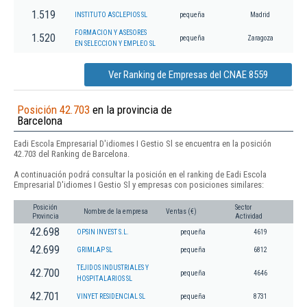
1.519
INSTITUTO ASCLEPIOS SL
pequeña
Madrid
FORMACION Y ASESORES
1.520
pequeña
Zaragoza
EN SELECCION Y EMPLEO SL
Ver Ranking de Empresas del CNAE 8559
Posición 42.703
en la provincia de
Barcelona
Eadi Escola Empresarial D'idiomes I Gestio Sl se encuentra en la posición
42.703 del Ranking de Barcelona.
A continuación podrá consultar la posición en el ranking de Eadi Escola
Empresarial D'idiomes I Gestio Sl y empresas con posiciones similares:
Posición
Sector
Nombre de la empresa
Ventas (€)
Provincia
Actividad
42.698
OPSIN INVEST S.L.
pequeña
4619
42.699
GRIMLAP SL
pequeña
6812
TEJIDOS INDUSTRIALES Y
42.700
pequeña
4646
HOSPITALARIOS SL
42.701
VINYET RESIDENCIAL SL
pequeña
8731