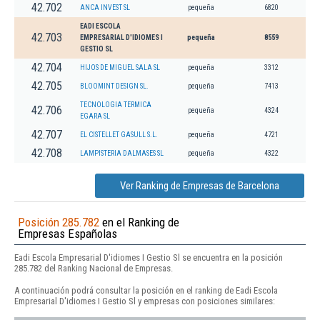
42.702
ANCA INVEST SL
pequeña
6820
EADI ESCOLA
42.703
EMPRESARIAL D'IDIOMES I
pequeña
8559
GESTIO SL
42.704
HIJOS DE MIGUEL SALA SL
pequeña
3312
42.705
BLOOMINT DESIGN SL.
pequeña
7413
TECNOLOGIA TERMICA
42.706
pequeña
4324
EGARA SL
42.707
EL CISTELLET GASULL S.L.
pequeña
4721
42.708
LAMPISTERIA DALMASES SL
pequeña
4322
Ver Ranking de Empresas de Barcelona
Posición 285.782
en el Ranking de
Empresas Españolas
Eadi Escola Empresarial D'idiomes I Gestio Sl se encuentra en la posición
285.782 del Ranking Nacional de Empresas.
A continuación podrá consultar la posición en el ranking de Eadi Escola
Empresarial D'idiomes I Gestio Sl y empresas con posiciones similares: