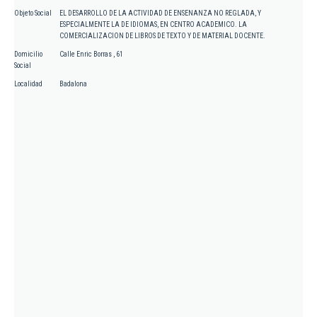
Objeto Social
EL DESARROLLO DE LA ACTIVIDAD DE ENSENANZA NO REGLADA, Y
ESPECIALMENTE LA DE IDIOMAS, EN CENTRO ACADEMICO. LA
COMERCIALIZACION DE LIBROS DE TEXTO Y DE MATERIAL DOCENTE.
Domicilio
Calle Enric Borras , 61
Social
Localidad
Badalona