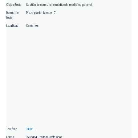
Objeto Social
Gestión de consultorio médico de medicina general.
Domicilio
Plaza pla del Mestre , 7
Social
Localidad
Centelles
Teléfono
93881...
Forma
Sociedad limitada profesional