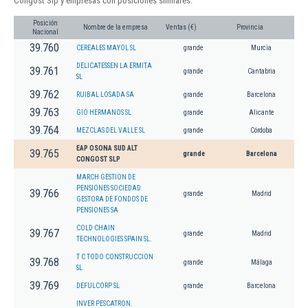
Congost Slp y empresas con posiciones similares:
Posición
Nombre de la empresa
Ventas (€)
Provincia
Nacional
39.760
CEREALES MAYOL SL
grande
Murcia
DELICATESSEN LA ERMITA
39.761
grande
Cantabria
SL
39.762
RUIBAL LOSADA SA
grande
Barcelona
39.763
GIO HERMANOS SL
grande
Alicante
39.764
MEZCLAS DEL VALLE SL
grande
Córdoba
EAP OSONA SUD ALT
39.765
grande
Barcelona
CONGOST SLP
MARCH GESTION DE
PENSIONES SOCIEDAD
39.766
grande
Madrid
GESTORA DE FONDOS DE
PENSIONES SA
COLD CHAIN
39.767
grande
Madrid
TECHNOLOGIES SPAIN SL.
T C TODO CONSTRUCCION
39.768
grande
Málaga
SL
39.769
DEFULCORP SL
grande
Barcelona
INVER PESCATRON.