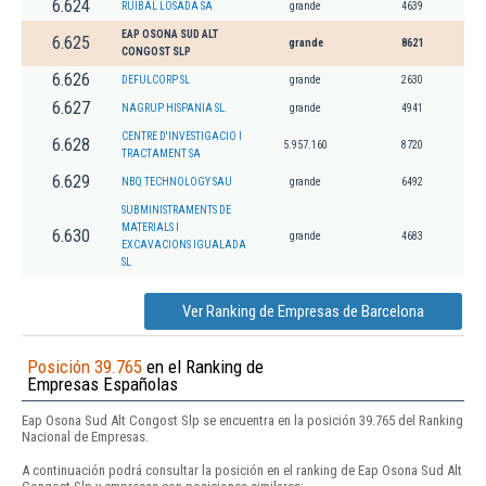
6.624
RUIBAL LOSADA SA
grande
4639
EAP OSONA SUD ALT
6.625
grande
8621
CONGOST SLP
6.626
DEFULCORP SL
grande
2630
6.627
NAGRUP HISPANIA SL.
grande
4941
CENTRE D'INVESTIGACIO I
6.628
5.957.160
8720
TRACTAMENT SA
6.629
NBQ TECHNOLOGY SAU
grande
6492
SUBMINISTRAMENTS DE
MATERIALS I
6.630
grande
4683
EXCAVACIONS IGUALADA
SL
Ver Ranking de Empresas de Barcelona
Posición 39.765
en el Ranking de
Empresas Españolas
Eap Osona Sud Alt Congost Slp se encuentra en la posición 39.765 del Ranking
Nacional de Empresas.
A continuación podrá consultar la posición en el ranking de Eap Osona Sud Alt