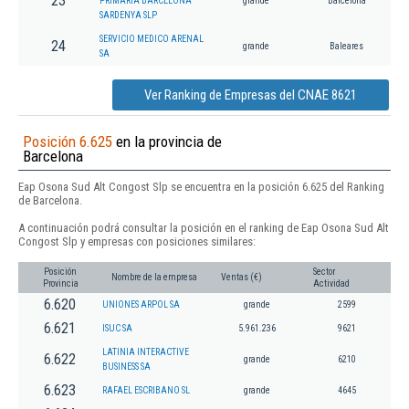
23
PRIMARIA BARCELONA
grande
Barcelona
SARDENYA SLP
SERVICIO MEDICO ARENAL
24
grande
Baleares
SA
Ver Ranking de Empresas del CNAE 8621
Posición 6.625
en la provincia de
Barcelona
Eap Osona Sud Alt Congost Slp se encuentra en la posición 6.625 del Ranking
de Barcelona.
A continuación podrá consultar la posición en el ranking de Eap Osona Sud Alt
Congost Slp y empresas con posiciones similares:
Posición
Sector
Nombre de la empresa
Ventas (€)
Provincia
Actividad
6.620
UNIONES ARPOL SA
grande
2599
6.621
ISUC SA
5.961.236
9621
LATINIA INTERACTIVE
6.622
grande
6210
BUSINESS SA
6.623
RAFAEL ESCRIBANO SL
grande
4645