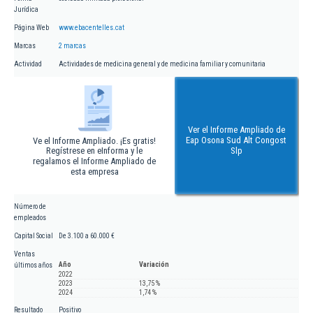
Jurídica
Página Web
www.ebacentelles.cat
Marcas
2 marcas
Actividad
Actividades de medicina general y de medicina familiar y comunitaria
Ver el Informe Ampliado de
Eap Osona Sud Alt Congost
Ve el Informe Ampliado. ¡Es gratis!
Regístrese en eInforma y le
Slp
regalamos el Informe Ampliado de
esta empresa
Número de
empleados
Capital Social
De 3.100 a 60.000 €
Ventas
Año
Variación
últimos años
2022
2023
13,75 %
2024
1,74 %
Resultado
Positivo