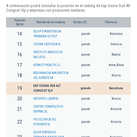
A continuación podrá consultar la posición en el ranking de Eap Osona Sud Alt
Congost Slp y empresas con posiciones similares:
Posición
Nombre de la empresa
Ventas (€)
Provincia
Sector
EQUIP D'ASSISTENCIA
14
grande
Barcelona
PRIMARIA VIC SLP
15
ITEGRA GESTIONA SL
grande
Valencia
INSTITUTO MEDICO DE
16
grande
Madrid
SALUD SL.
17
KERALTY HEALTH, S.L.
grande
Arava,Álava
RESONANCIA MAGNETICA
18
grande
Murcia
DEL SURESTE SA
EAP OSONA SUD ALT
19
grande
Barcelona
CONGOST SLP
20
NEODEPIL LASER SL
grande
Murcia
CENTRO TERAPEUTICO
21
grande
Alicante
ESPIRAL SL.
POLICLINICA DEL
22
grande
Almería
PONIENTE SL
EQUIP D'ATENCIO