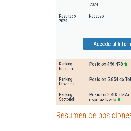
2024
Resultado
Negativo
2024
Accede al Infor
Posición 456.478
Ranking
Nacional
Posición 5.854 de To
Ranking
Provincial
Posición 3.405 de Act
Ranking
especializado
Sectorial
Resumen de posiciones 