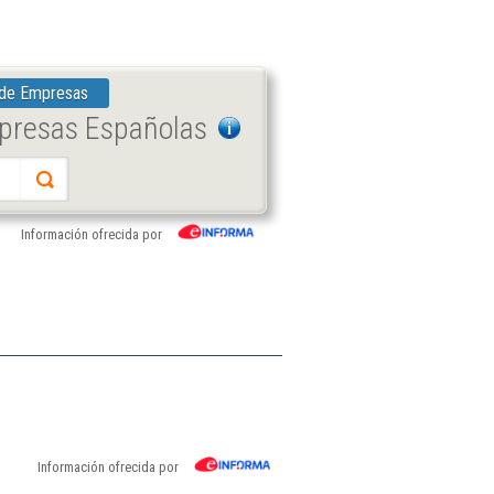
 de Empresas
mpresas Españolas
Información ofrecida por
Información ofrecida por