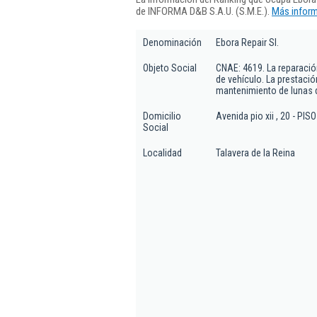
de INFORMA D&B S.A.U. (S.M.E.).
Más inform
Denominación
Ebora Repair Sl.
Objeto Social
CNAE: 4619. La reparación,
de vehículo. La prestaci
mantenimiento de lunas d
Domicilio
Avenida pio xii , 20 - PISO
Social
Localidad
Talavera de la Reina