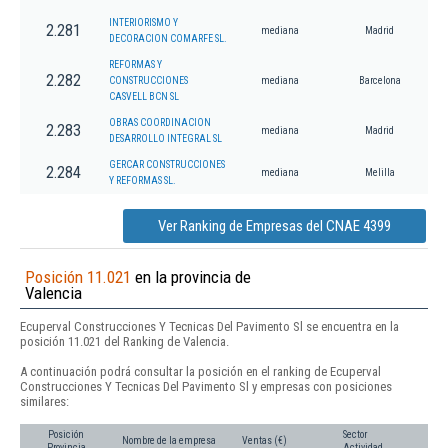
INTERIORISMO Y
2.281
mediana
Madrid
DECORACION COMARFE SL.
REFORMAS Y
2.282
CONSTRUCCIONES
mediana
Barcelona
CASVELL BCN SL
OBRAS COORDINACION
2.283
mediana
Madrid
DESARROLLO INTEGRAL SL
GERCAR CONSTRUCCIONES
2.284
mediana
Melilla
Y REFORMAS SL.
Ver Ranking de Empresas del CNAE 4399
Posición 11.021
en la provincia de
Valencia
Ecuperval Construcciones Y Tecnicas Del Pavimento Sl se encuentra en la
posición 11.021 del Ranking de Valencia.
A continuación podrá consultar la posición en el ranking de Ecuperval
Construcciones Y Tecnicas Del Pavimento Sl y empresas con posiciones
similares:
Posición
Sector
Nombre de la empresa
Ventas (€)
Provincia
Actividad