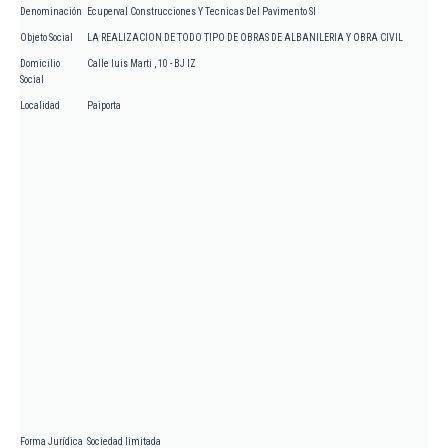
Denominación
Ecuperval Construcciones Y Tecnicas Del Pavimento Sl
Objeto Social
LA REALIZACION DE TODO TIPO DE OBRAS DE ALBANILERIA Y OBRA CIVIL
Domicilio
Calle luis Marti , 10 - BJ IZ
Social
Localidad
Paiporta
Forma Jurídica
Sociedad limitada