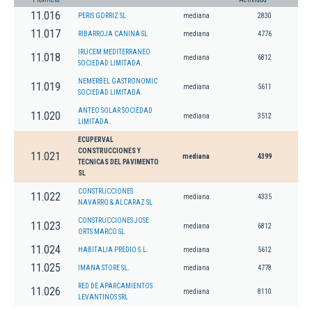
11.016
PERIS GORRIZ SL
mediana
2830
11.017
RIBARROJA CANINA SL
mediana
4776
IRUCEM MEDITERRANEO
11.018
mediana
6812
SOCIEDAD LIMITADA.
NEMERBEL GASTRONOMIC
11.019
mediana
5611
SOCIEDAD LIMITADA.
ANTEO SOLAR SOCIEDAD
11.020
mediana
3512
LIMITADA.
ECUPERVAL
CONSTRUCCIONES Y
11.021
mediana
4399
TECNICAS DEL PAVIMENTO
SL
CONSTRUCCIONES
11.022
mediana
4335
NAVARRO & ALCARAZ SL
CONSTRUCCIONES JOSE
11.023
mediana
6812
ORTS MARCO SL
11.024
HABITALIA PREDIO S.L.
mediana
5612
11.025
IMANA STORE SL.
mediana
4778
RED DE APARCAMIENTOS
11.026
mediana
8110
LEVANTINOS SRL