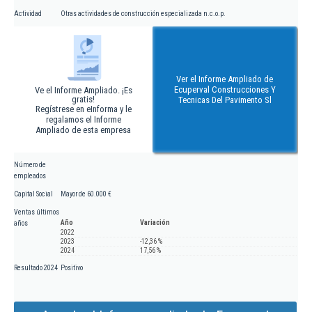
Actividad
Otras actividades de construcción especializada n.c.o.p.
Ver el Informe Ampliado de
Ecuperval Construcciones Y
Ve el Informe Ampliado. ¡Es
gratis!
Tecnicas Del Pavimento Sl
Regístrese en eInforma y le
regalamos el Informe
Ampliado de esta empresa
Número de
empleados
Capital Social
Mayor de 60.000 €
Ventas últimos
Año
Variación
años
2022
2023
-12,36 %
2024
17,56 %
Resultado 2024
Positivo