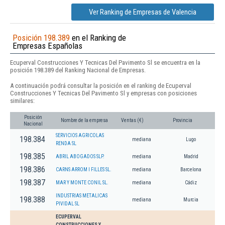
Ver Ranking de Empresas de Valencia
Posición 198.389
en el Ranking de
Empresas Españolas
Ecuperval Construcciones Y Tecnicas Del Pavimento Sl se encuentra en la
posición 198.389 del Ranking Nacional de Empresas.
A continuación podrá consultar la posición en el ranking de Ecuperval
Construcciones Y Tecnicas Del Pavimento Sl y empresas con posiciones
similares:
Posición
Nombre de la empresa
Ventas (€)
Provincia
Nacional
SERVICIOS AGRICOLAS
198.384
mediana
Lugo
RENDA SL
198.385
ABRIL ABOGADOS SLP.
mediana
Madrid
198.386
CARNS ARROM I FILLES SL.
mediana
Barcelona
198.387
MAR Y MONTE CONIL SL.
mediana
Cádiz
INDUSTRIAS METALICAS
198.388
mediana
Murcia
PIVIDAL SL
ECUPERVAL
CONSTRUCCIONES Y