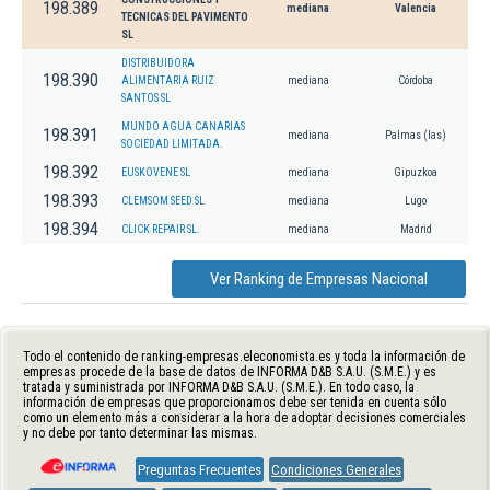
198.389
mediana
Valencia
TECNICAS DEL PAVIMENTO
SL
DISTRIBUIDORA
198.390
ALIMENTARIA RUIZ
mediana
Córdoba
SANTOS SL
MUNDO AGUA CANARIAS
198.391
mediana
Palmas (las)
SOCIEDAD LIMITADA.
198.392
EUSKOVENE SL
mediana
Gipuzkoa
198.393
CLEMSOM SEED SL
mediana
Lugo
198.394
CLICK REPAIR SL.
mediana
Madrid
Ver Ranking de Empresas Nacional
Todo el contenido de ranking-empresas.eleconomista.es y toda la información de
empresas procede de la base de datos de INFORMA D&B S.A.U. (S.M.E.) y es
tratada y suministrada por INFORMA D&B S.A.U. (S.M.E.). En todo caso, la
información de empresas que proporcionamos debe ser tenida en cuenta sólo
como un elemento más a considerar a la hora de adoptar decisiones comerciales
y no debe por tanto determinar las mismas.
Preguntas Frecuentes
Condiciones Generales