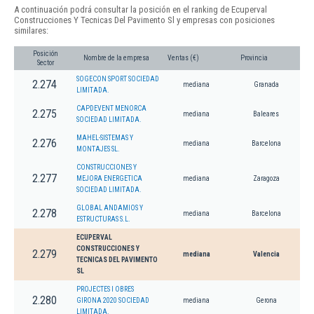
A continuación podrá consultar la posición en el ranking de Ecuperval
Construcciones Y Tecnicas Del Pavimento Sl y empresas con posiciones
similares:
Posición
Nombre de la empresa
Ventas (€)
Provincia
Sector
SOGECON SPORT SOCIEDAD
2.274
mediana
Granada
LIMITADA.
CAPDEVENT MENORCA
2.275
mediana
Baleares
SOCIEDAD LIMITADA.
MAHEL-SISTEMAS Y
2.276
mediana
Barcelona
MONTAJES SL.
CONSTRUCCIONES Y
2.277
MEJORA ENERGETICA
mediana
Zaragoza
SOCIEDAD LIMITADA.
GLOBAL ANDAMIOS Y
2.278
mediana
Barcelona
ESTRUCTURAS S.L.
ECUPERVAL
CONSTRUCCIONES Y
2.279
mediana
Valencia
TECNICAS DEL PAVIMENTO
SL
PROJECTES I OBRES
2.280
GIRONA 2020 SOCIEDAD
mediana
Gerona
LIMITADA.