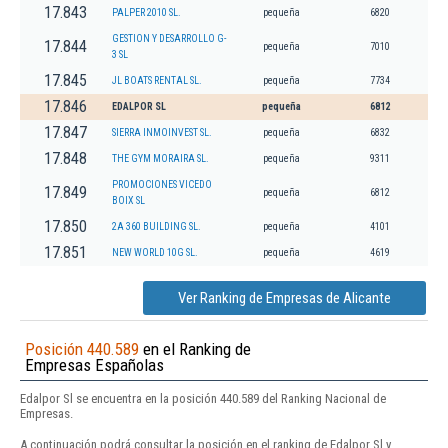
17.843
PALPER 2010 SL.
pequeña
6820
GESTION Y DESARROLLO G-
17.844
pequeña
7010
3 SL
17.845
JL BOATS RENTAL SL.
pequeña
7734
17.846
EDALPOR SL
pequeña
6812
17.847
SIERRA INMOINVEST SL.
pequeña
6832
17.848
THE GYM MORAIRA SL.
pequeña
9311
PROMOCIONES VICEDO
17.849
pequeña
6812
BOIX SL
17.850
2A 360 BUILDING SL.
pequeña
4101
17.851
NEW WORLD 10G SL.
pequeña
4619
Ver Ranking de Empresas de Alicante
Posición 440.589
en el Ranking de
Empresas Españolas
Edalpor Sl se encuentra en la posición 440.589 del Ranking Nacional de
Empresas.
A continuación podrá consultar la posición en el ranking de Edalpor Sl y