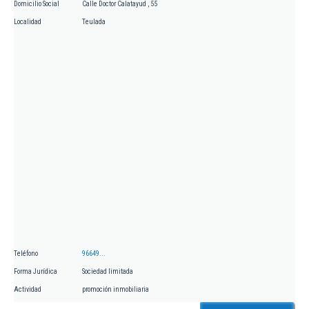
Domicilio Social
Calle Doctor Calatayud , 55
Localidad
Teulada
Teléfono
96649...
Forma Jurídica
Sociedad limitada
Actividad
promoción inmobiliaria