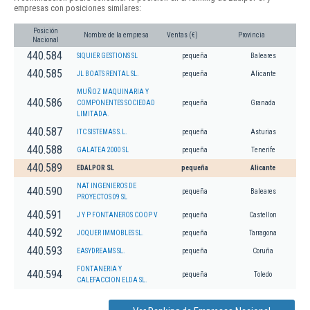
empresas con posiciones similares:
Posición
Nombre de la empresa
Ventas (€)
Provincia
Nacional
440.584
SIQUIER GESTIONS SL
pequeña
Baleares
440.585
JL BOATS RENTAL SL.
pequeña
Alicante
MUÑOZ MAQUINARIA Y
440.586
COMPONENTES SOCIEDAD
pequeña
Granada
LIMITADA.
440.587
ITC SISTEMAS S.L.
pequeña
Asturias
440.588
GALATEA 2000 SL
pequeña
Tenerife
440.589
EDALPOR SL
pequeña
Alicante
NAT INGENIEROS DE
440.590
pequeña
Baleares
PROYECTOS 09 SL
440.591
J Y P FONTANEROS COOP V
pequeña
Castellon
440.592
JOQUER IMMOBLES SL.
pequeña
Tarragona
440.593
EASYDREAMS SL.
pequeña
Coruña
FONTANERIA Y
440.594
pequeña
Toledo
CALEFACCION ELDA SL.