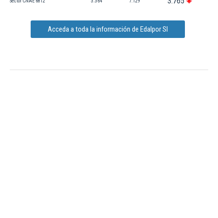
3.765
Sector CNAE 6812
3.364
7.129
Acceda a toda la información de Edalpor Sl