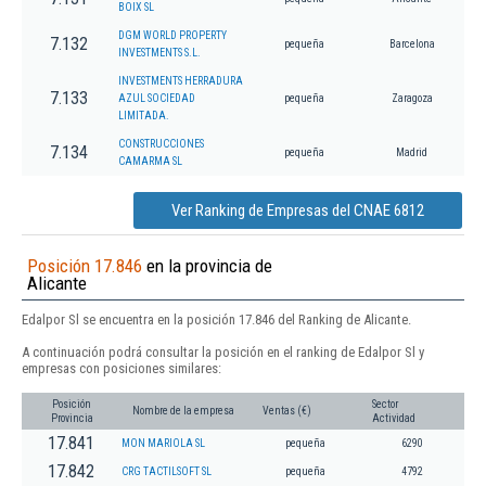
BOIX SL
DGM WORLD PROPERTY
7.132
pequeña
Barcelona
INVESTMENTS S.L.
INVESTMENTS HERRADURA
7.133
AZUL SOCIEDAD
pequeña
Zaragoza
LIMITADA.
CONSTRUCCIONES
7.134
pequeña
Madrid
CAMARMA SL
Ver Ranking de Empresas del CNAE 6812
Posición 17.846
en la provincia de
Alicante
Edalpor Sl se encuentra en la posición 17.846 del Ranking de Alicante.
A continuación podrá consultar la posición en el ranking de Edalpor Sl y
empresas con posiciones similares:
Posición
Sector
Nombre de la empresa
Ventas (€)
Provincia
Actividad
17.841
MON MARIOLA SL
pequeña
6290
17.842
CRG TACTILSOFT SL
pequeña
4792