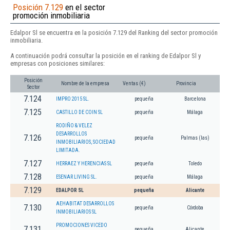
Posición 7.129
en el sector
promoción inmobiliaria
Edalpor Sl se encuentra en la posición 7.129 del Ranking del sector promoción
inmobiliaria.
A continuación podrá consultar la posición en el ranking de Edalpor Sl y
empresas con posiciones similares:
Posición
Nombre de la empresa
Ventas (€)
Provincia
Sector
7.124
IMPRO 2015 SL.
pequeña
Barcelona
7.125
CASTILLO DE COIN SL
pequeña
Málaga
RODIÑO & VELEZ
DESARROLLOS
7.126
pequeña
Palmas (las)
INMOBILIARIOS, SOCIEDAD
LIMITADA.
7.127
HERRAEZ Y HERENCIAS SL
pequeña
Toledo
7.128
ESENAR LIVING SL.
pequeña
Málaga
7.129
EDALPOR SL
pequeña
Alicante
AEHABITAT DESARROLLOS
7.130
pequeña
Córdoba
INMOBILIARIOS SL
PROMOCIONES VICEDO
7.131
pequeña
Alicante