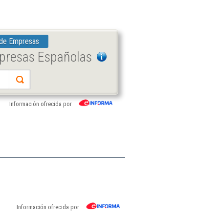
 de Empresas
mpresas Españolas
Información ofrecida por
Información ofrecida por