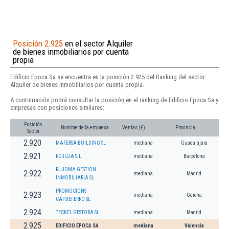
Posición 2.925
en el sector Alquiler
de bienes inmobiliarios por cuenta
propia
Edificio Epoca Sa se encuentra en la posición 2.925 del Ranking del sector
Alquiler de bienes inmobiliarios por cuenta propia.
A continuación podrá consultar la posición en el ranking de Edificio Epoca Sa y
empresas con posiciones similares:
Posición
Nombre de la empresa
Ventas (€)
Provincia
Sector
2.920
MAFERSA BUILDING SL
mediana
Guadalajara
2.921
ROJUJA S.L.
mediana
Barcelona
RUJOMA GESTION
2.922
mediana
Madrid
INMOBILIARIA SL
PROMOCIONS
2.923
mediana
Gerona
CAPDEFERRO SL
2.924
TECKEL GESTORA SL
mediana
Madrid
2.925
EDIFICIO EPOCA SA
mediana
Valencia