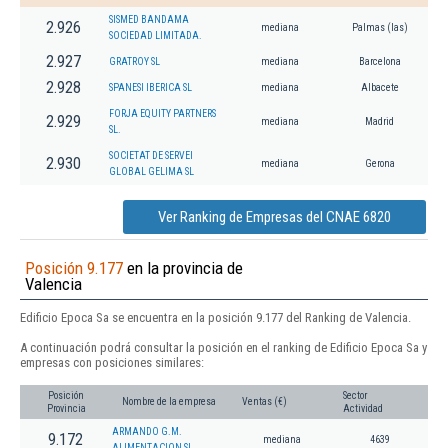
SISMED BANDAMA
2.926
mediana
Palmas (las)
SOCIEDAD LIMITADA.
2.927
GRATROY SL
mediana
Barcelona
2.928
SPANESI IBERICA SL
mediana
Albacete
FORJA EQUITY PARTNERS
2.929
mediana
Madrid
SL.
SOCIETAT DE SERVEI
2.930
mediana
Gerona
GLOBAL GELIMA SL
Ver Ranking de Empresas del CNAE 6820
Posición 9.177
en la provincia de
Valencia
Edificio Epoca Sa se encuentra en la posición 9.177 del Ranking de Valencia.
A continuación podrá consultar la posición en el ranking de Edificio Epoca Sa y
empresas con posiciones similares:
Posición
Sector
Nombre de la empresa
Ventas (€)
Provincia
Actividad
ARMANDO G.M.
9.172
mediana
4639
ALIMENTACION SL.