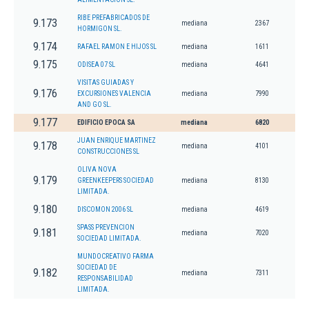
RIBE PREFABRICADOS DE
9.173
mediana
2367
HORMIGON SL.
9.174
RAFAEL RAMON E HIJOS SL
mediana
1611
9.175
ODISEA 07 SL
mediana
4641
VISITAS GUIADAS Y
9.176
EXCURSIONES VALENCIA
mediana
7990
AND GO SL.
9.177
EDIFICIO EPOCA SA
mediana
6820
JUAN ENRIQUE MARTINEZ
9.178
mediana
4101
CONSTRUCCIONES SL
OLIVA NOVA
9.179
GREENKEEPERS SOCIEDAD
mediana
8130
LIMITADA.
9.180
DISCOMON 2006 SL
mediana
4619
SPASS PREVENCION
9.181
mediana
7020
SOCIEDAD LIMITADA.
MUNDOCREATIVO FARMA
SOCIEDAD DE
9.182
mediana
7311
RESPONSABILIDAD
LIMITADA.