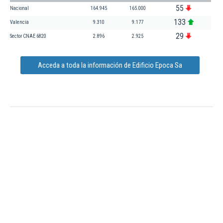
55
Nacional
164.945
165.000
133
Valencia
9.310
9.177
29
Sector CNAE 6820
2.896
2.925
Acceda a toda la información de Edificio Epoca Sa