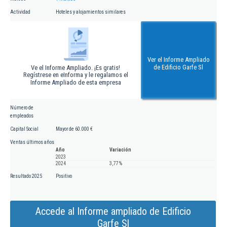
Actividad
Hoteles y alojamientos similares
Ver el Informe Ampliado
de Edificio Garfe Sl
Ve el Informe Ampliado. ¡Es gratis!
Regístrese en eInforma y le regalamos el
Informe Ampliado de esta empresa
Número de
empleados
Capital Social
Mayor de 60.000 €
Ventas últimos años
Año
Variación
2023
2024
3,77 %
Resultado 2025
Positivo
Accede al Informe ampliado de Edificio
Garfe Sl