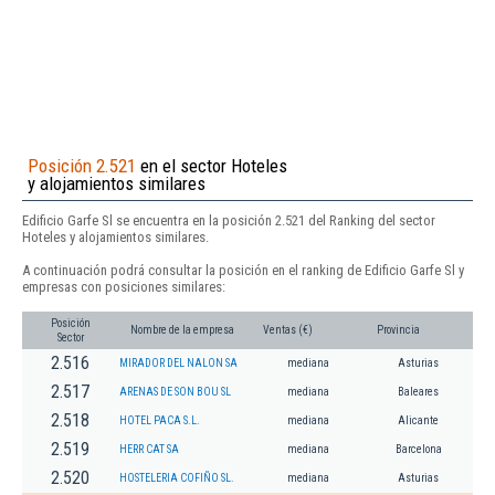
Posición 2.521
en el sector Hoteles
y alojamientos similares
Edificio Garfe Sl se encuentra en la posición 2.521 del Ranking del sector
Hoteles y alojamientos similares.
A continuación podrá consultar la posición en el ranking de Edificio Garfe Sl y
empresas con posiciones similares:
Posición
Nombre de la empresa
Ventas (€)
Provincia
Sector
2.516
MIRADOR DEL NALON SA
mediana
Asturias
2.517
ARENAS DE SON BOU SL
mediana
Baleares
2.518
HOTEL PACA S.L.
mediana
Alicante
2.519
HERR CAT SA
mediana
Barcelona
2.520
HOSTELERIA COFIÑO SL.
mediana
Asturias