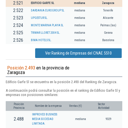
2.521
EDIFICIO GARFE SL
mediana
Zaragoza
2.522
DARDANIA EUROGROUP SL
mediana
Tenerife
2.523
UPGESTUR SL.
mediana
Alicante
2.524
MONTE MARINA PLAYA SL
mediana
Palmas (las)
2.525
TRIMAR LLORET 2004 SL.
mediana
Gerona
2.526
BIMA HOTELS SL.
mediana
Barcelona
Ver Ranking de Empresas del CNAE 5510
Posición 2.493
en la provincia de
Zaragoza
Edificio Garfe Sl se encuentra en la posición 2.493 del Ranking de Zaragoza.
A continuación podrá consultar la posición en el ranking de Edificio Garfe Sl y
empresas con posiciones similares:
Posición
Sector
Nombre de la empresa
Ventas (€)
Provincia
Actividad
IMPROVED BUSINESS
2.488
MEDIA SOCIEDAD
mediana
9329
LIMITADA.