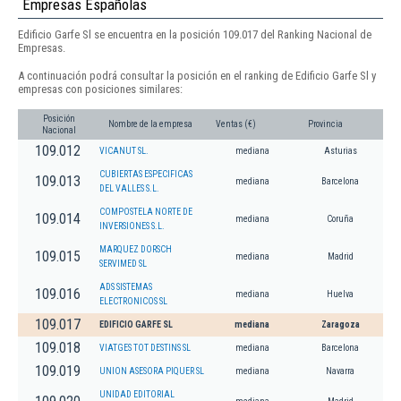
Empresas Españolas
Edificio Garfe Sl se encuentra en la posición 109.017 del Ranking Nacional de
Empresas.
A continuación podrá consultar la posición en el ranking de Edificio Garfe Sl y
empresas con posiciones similares:
Posición
Nombre de la empresa
Ventas (€)
Provincia
Nacional
109.012
VICANUT SL.
mediana
Asturias
CUBIERTAS ESPECIFICAS
109.013
mediana
Barcelona
DEL VALLES S.L.
COMPOSTELA NORTE DE
109.014
mediana
Coruña
INVERSIONES S.L.
MARQUEZ DORSCH
109.015
mediana
Madrid
SERVIMED SL
ADS SISTEMAS
109.016
mediana
Huelva
ELECTRONICOS SL
109.017
EDIFICIO GARFE SL
mediana
Zaragoza
109.018
VIATGES TOT DESTINS SL
mediana
Barcelona
109.019
UNION ASESORA PIQUER SL
mediana
Navarra
UNIDAD EDITORIAL