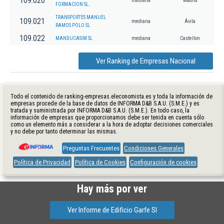
109.020
mediana
Madrid
FORMACION SL.
TRANSPORTES MANUEL
109.021
mediana
Ávila
RAMOS POLO SL
109.022
MANDUCASIM SL
mediana
Castellon
Ver Ranking de Empresas Nacional
Todo el contenido de ranking-empresas.eleconomista.es y toda la información de
empresas procede de la base de datos de INFORMA D&B S.A.U. (S.M.E.) y es
tratada y suministrada por INFORMA D&B S.A.U. (S.M.E.). En todo caso, la
información de empresas que proporcionamos debe ser tenida en cuenta sólo
como un elemento más a considerar a la hora de adoptar decisiones comerciales
y no debe por tanto determinar las mismas.
Preguntas Frecuentes
Condiciones Generales
Política de Privacidad
Política de Cookies
Configuración de cookies
Hay más por ver
Ver Informe de Edificio Garfe Sl