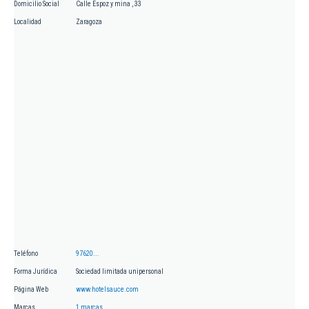
Domicilio Social
Calle Espoz y mina , 33
Localidad
Zaragoza
Teléfono
97620...
Forma Jurídica
Sociedad limitada unipersonal
Página Web
www.hotelsauce.com
Marcas
1 marcas