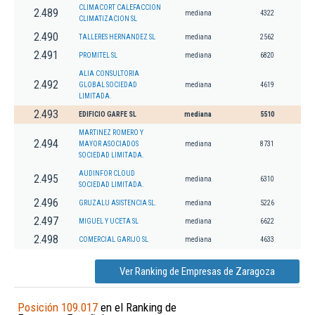
CLIMACORT CALEFACCION
2.489
mediana
4322
CLIMATIZACION SL
2.490
TALLERES HERNANDEZ SL
mediana
2562
2.491
PROMITEL SL
mediana
6820
ALIA CONSULTORIA
2.492
GLOBAL SOCIEDAD
mediana
4619
LIMITADA.
2.493
EDIFICIO GARFE SL
mediana
5510
MARTINEZ ROMERO Y
2.494
MAYOR ASOCIADOS
mediana
8731
SOCIEDAD LIMITADA.
AUDINFOR CLOUD
2.495
mediana
6310
SOCIEDAD LIMITADA.
2.496
GRUZALU ASISTENCIA SL.
mediana
5226
2.497
MIGUEL Y UCETA SL
mediana
6622
2.498
COMERCIAL GARIJO SL
mediana
4633
Ver Ranking de Empresas de Zaragoza
Posición 109.017
en el Ranking de