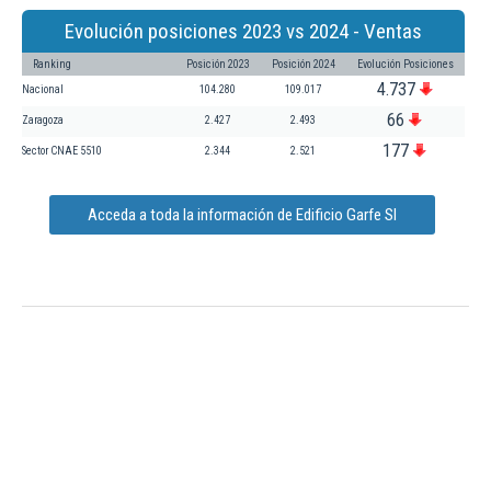
Evolución posiciones 2023 vs 2024 - Ventas
Ranking
Posición 2023
Posición 2024
Evolución Posiciones
4.737
Nacional
104.280
109.017
66
Zaragoza
2.427
2.493
177
Sector CNAE 5510
2.344
2.521
Acceda a toda la información de Edificio Garfe Sl