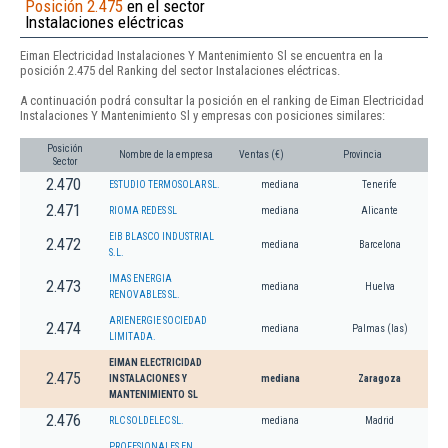
Posición 2.475
en el sector
Instalaciones eléctricas
Eiman Electricidad Instalaciones Y Mantenimiento Sl se encuentra en la
posición 2.475 del Ranking del sector Instalaciones eléctricas.
A continuación podrá consultar la posición en el ranking de Eiman Electricidad
Instalaciones Y Mantenimiento Sl y empresas con posiciones similares:
Posición
Nombre de la empresa
Ventas (€)
Provincia
Sector
2.470
ESTUDIO TERMOSOLAR SL.
mediana
Tenerife
2.471
RIOMA REDES SL
mediana
Alicante
EIB BLASCO INDUSTRIAL
2.472
mediana
Barcelona
S.L.
IMAS ENERGIA
2.473
mediana
Huelva
RENOVABLES SL.
ARIENERGIE SOCIEDAD
2.474
mediana
Palmas (las)
LIMITADA.
EIMAN ELECTRICIDAD
2.475
INSTALACIONES Y
mediana
Zaragoza
MANTENIMIENTO SL
2.476
RLC SOLDELEC SL.
mediana
Madrid
PROFESIONALES EN