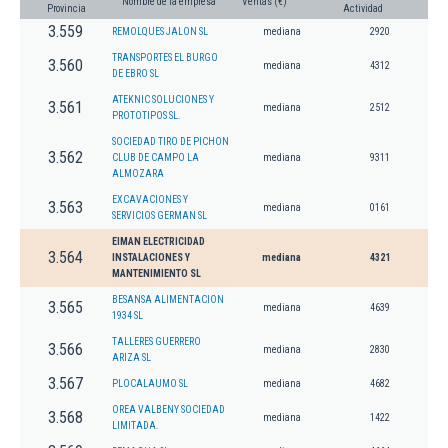
Nombre de la empresa
Ventas (€)
Provincia
Actividad
3.559
REMOLQUES JALON SL
mediana
2920
TRANSPORTES EL BURGO
3.560
mediana
4312
DE EBRO SL
ATEKNIC SOLUCIONES Y
3.561
mediana
2512
PROTOTIPOS SL.
SOCIEDAD TIRO DE PICHON
3.562
CLUB DE CAMPO LA
mediana
9311
ALMOZARA
EXCAVACIONES Y
3.563
mediana
0161
SERVICIOS GERMAN SL
EIMAN ELECTRICIDAD
3.564
INSTALACIONES Y
mediana
4321
MANTENIMIENTO SL
BESANSA ALIMENTACION
3.565
mediana
4639
1934 SL
TALLERES GUERRERO
3.566
mediana
2830
ARIZA SL
3.567
PLOCALAUMO SL
mediana
4682
OREA VALBENY SOCIEDAD
3.568
mediana
1422
LIMITADA.