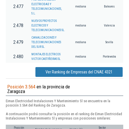
ELECTRICIDAD Y
2.477
mediana
Baleares
TELECOMUNICACIONES,
S.L.
NUEVOS PROYECTOS
2.478
ELECTRICOS Y
mediana
Valencia
TELECOMUNICACIONES SL.
CANALIZACIONES Y
2.479
TELECOMUNICACIONES
mediana
Sevilla
DEL SUR SL.
MONTAJES ELECTRICOS
2.480
mediana
Pontevedra
VICTOR CASTIÑEIRAS SL
Ver Ranking de Empresas del CNAE 4321
Posición 3.564
en la provincia de
Zaragoza
Eiman Electricidad Instalaciones Y Mantenimiento Sl se encuentra en la
posición 3.564 del Ranking de Zaragoza.
A continuación podrá consultar la posición en el ranking de Eiman Electricidad
Instalaciones Y Mantenimiento Sl y empresas con posiciones similares:
Posición
Sector