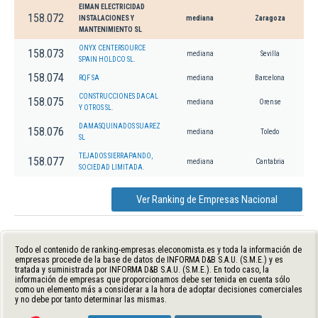
EIMAN ELECTRICIDAD
158.072
INSTALACIONES Y
mediana
Zaragoza
MANTENIMIENTO SL
ONYX CENTERSOURCE
158.073
mediana
Sevilla
SPAIN HOLDCO SL.
158.074
RQF SA
mediana
Barcelona
CONSTRUCCIONES DACAL
158.075
mediana
Orense
Y OTROS SL.
DAMASQUINADOS SUAREZ
158.076
mediana
Toledo
SL
TEJADOS SIERRAPANDO,
158.077
mediana
Cantabria
SOCIEDAD LIMITADA.
Ver Ranking de Empresas Nacional
Todo el contenido de ranking-empresas.eleconomista.es y toda la información de
empresas procede de la base de datos de INFORMA D&B S.A.U. (S.M.E.) y es
tratada y suministrada por INFORMA D&B S.A.U. (S.M.E.). En todo caso, la
información de empresas que proporcionamos debe ser tenida en cuenta sólo
como un elemento más a considerar a la hora de adoptar decisiones comerciales
y no debe por tanto determinar las mismas.