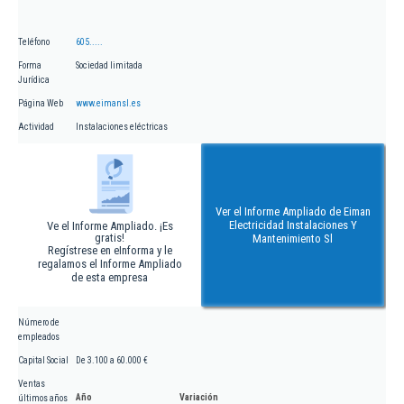
Teléfono
605.....
Forma
Sociedad limitada
Jurídica
Página Web
www.eimansl.es
Actividad
Instalaciones eléctricas
Ver el Informe Ampliado de Eiman
Electricidad Instalaciones Y
Ve el Informe Ampliado. ¡Es
gratis!
Mantenimiento Sl
Regístrese en eInforma y le
regalamos el Informe Ampliado
de esta empresa
Número de
empleados
Capital Social
De 3.100 a 60.000 €
Ventas
Año
Variación
últimos años