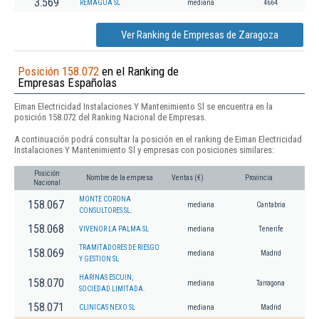
3.569
REMAGUA SL
mediana
4664
Ver Ranking de Empresas de Zaragoza
Posición 158.072
en el Ranking de
Empresas Españolas
Eiman Electricidad Instalaciones Y Mantenimiento Sl se encuentra en la
posición 158.072 del Ranking Nacional de Empresas.
A continuación podrá consultar la posición en el ranking de Eiman Electricidad
Instalaciones Y Mantenimiento Sl y empresas con posiciones similares:
Posición
Nombre de la empresa
Ventas (€)
Provincia
Nacional
MONTE CORONA
158.067
mediana
Cantabria
CONSULTORES SL.
158.068
VIVENOR LA PALMA SL
mediana
Tenerife
TRAMITADORES DE RIESGO
158.069
mediana
Madrid
Y GESTION SL
HARINAS ESCUIN,
158.070
mediana
Tarragona
SOCIEDAD LIMITADA.
158.071
CLINICAS NEXO SL
mediana
Madrid