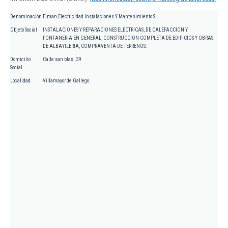
Denominación
Eiman Electricidad Instalaciones Y Mantenimiento Sl
Objeto Social
INSTALACIONES Y REPARACIONES ELECTRICAS, DE CALEFACCION Y
FONTANERIA EN GENERAL, CONSTRUCCION COMPLETA DE EDIFICIOS Y OBRAS
DE ALBAYILERIA, COMPRAVENTA DE TERRENOS.
Domicilio
Calle san blas , 39
Social
Localidad
Villamayor de Gallego