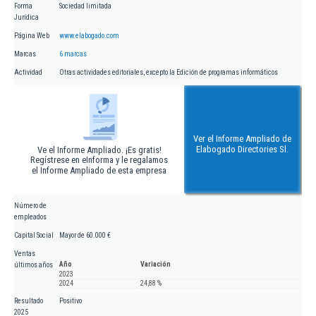
Forma
Sociedad limitada
Jurídica
Página Web
www.elabogado.com
Marcas
6 marcas
Actividad
Otras actividades editoriales, excepto la Edición de programas informáticos
Ver el Informe Ampliado de
Elabogado Directories Sl.
Ve el Informe Ampliado. ¡Es gratis!
Regístrese en eInforma y le regalamos
el Informe Ampliado de esta empresa
Número de
empleados
Capital Social
Mayor de 60.000 €
Ventas
Año
Variación
últimos años
2023
2024
24,88 %
Resultado
Positivo
2025