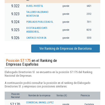
9.322
BUBEL INVEST SL
grande
6421
TALLERES VALERIANO
9.323
grande
2512
MONTON SA
9.324
PERSUADIS PUBLICIDAD SL
grande
7311
XICOTA & ASSOCIATS
9.325
grande
8210
ASSESSORS SL.
9.326
CARTAGO NOVA SA
grande
5510
Ver Ranking de Empresas de Barcelona
Posición 57.175
en el Ranking de
Empresas Españolas
Elabogado Directories Sl. se encuentra en la posición 57.175 del Ranking
Nacional de Empresas.
A continuación podrá consultar la posición en el ranking de Elabogado
Directories Sl. y empresas con posiciones similares:
Posición
Nombre de la empresa
Ventas (€)
Provincia
Nacional
COMERCIAL RAFAEL LOPEZ
57.170
grande
Cantabria