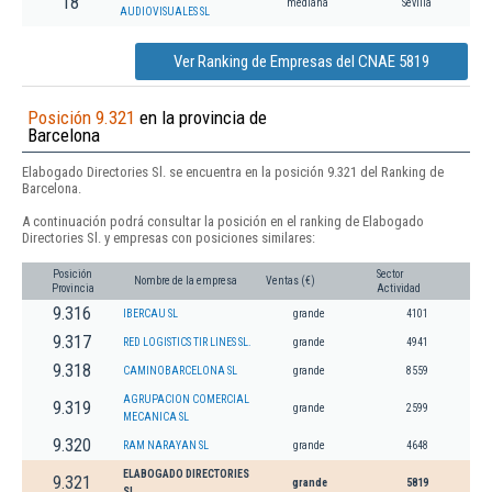
18
mediana
Sevilla
AUDIOVISUALES SL
Ver Ranking de Empresas del CNAE 5819
Posición 9.321
en la provincia de
Barcelona
Elabogado Directories Sl. se encuentra en la posición 9.321 del Ranking de
Barcelona.
A continuación podrá consultar la posición en el ranking de Elabogado
Directories Sl. y empresas con posiciones similares:
Posición
Sector
Nombre de la empresa
Ventas (€)
Provincia
Actividad
9.316
IBERCAU SL
grande
4101
9.317
RED LOGISTICS TIR LINES SL.
grande
4941
9.318
CAMINOBARCELONA SL
grande
8559
AGRUPACION COMERCIAL
9.319
grande
2599
MECANICA SL
9.320
RAM NARAYAN SL
grande
4648
ELABOGADO DIRECTORIES
9.321
grande
5819
SL.