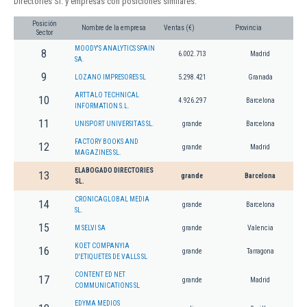
Directories Sl. y empresas con posiciones similares:
Posición
Nombre de la empresa
Ventas (€)
Provincia
Sector
MOODY'S ANALYTICS SPAIN
8
6.002.713
Madrid
SA.
9
LOZANO IMPRESORES SL
5.298.421
Granada
ARTTALO TECHNICAL
10
4.926.297
Barcelona
INFORMATION S.L.
11
UNISPORT UNIVERSITAS SL.
grande
Barcelona
FACTORY BOOKS AND
12
grande
Madrid
MAGAZINES SL.
ELABOGADO DIRECTORIES
13
grande
Barcelona
SL.
CRONICAGLOBAL MEDIA
14
grande
Barcelona
SL.
15
M SELVI SA
grande
Valencia
KOET COMPANYIA
16
grande
Tarragona
D'ETIQUETES DE VALLS SL
CONTENT ED NET
17
grande
Madrid
COMMUNICATIONS SL
EDYMA MEDIOS