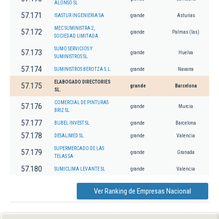
ALONSO SL
57.171
ISASTUR INGENIERIA SA
grande
Asturias
MEC SUMINISTRA 2,
57.172
grande
Palmas (las)
SOCIEDAD LIMITADA.
SUMO SERVICIOS Y
57.173
grande
Huelva
SUMINISTROS SL.
57.174
SUMINISTROS BEROTZA S.L.
grande
Navarra
ELABOGADO DIRECTORIES
57.175
grande
Barcelona
SL.
COMERCIAL DE PINTURAS
57.176
grande
Murcia
BRIZ SL
57.177
BUBEL INVEST SL
grande
Barcelona
57.178
DESALIMED SL.
grande
Valencia
SUPERMERCADO DE LAS
57.179
grande
Granada
TELAS SA
57.180
SUMICLIMA LEVANTE SL
grande
Valencia
Ver Ranking de Empresas Nacional