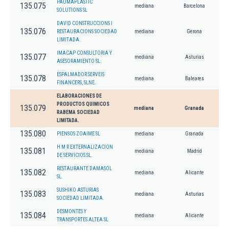
PAUMAPLASTIC
135.075
mediana
Barcelona
SOLUTIONS SL
DAVID CONSTRUCCIONS I
135.076
RESTAURACIONS SOCIEDAD
mediana
Gerona
LIMITADA.
IMACAP CONSULTORIA Y
135.077
mediana
Asturias
ASESORAMIENTO SL.
ESPALMADOR SERVEIS
135.078
mediana
Baleares
FINANCERS, SLNE.
ELABORACIONES DE
PRODUCTOS QUIMICOS
135.079
mediana
Granada
RABEMA SOCIEDAD
LIMITADA.
135.080
PIENSOS ZOAIME SL
mediana
Granada
H M R EXTERNALIZACION
135.081
mediana
Madrid
DE SERVICIOS SL.
RESTAURANTE DAMASOL
135.082
mediana
Alicante
SL.
SUSHIKO ASTURIAS
135.083
mediana
Asturias
SOCIEDAD LIMITADA.
DESMONTES Y
135.084
mediana
Alicante
TRANSPORTES ALTEA SL