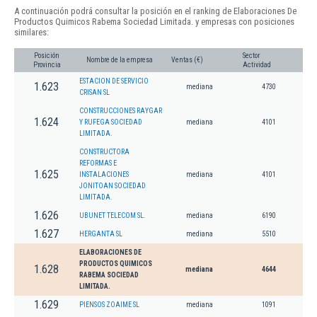
A continuación podrá consultar la posición en el ranking de Elaboraciones De
Productos Quimicos Rabema Sociedad Limitada. y empresas con posiciones
similares:
Posición
Sector
Nombre de la empresa
Ventas (€)
Provincia
Actividad
ESTACION DE SERVICIO
1.623
mediana
4730
CRISAN SL
CONSTRUCCIONES RAYGAR
1.624
Y RUFEGA SOCIEDAD
mediana
4101
LIMITADA.
CONSTRUCTORA
REFORMAS E
1.625
INSTALACIONES
mediana
4101
JONITOAN SOCIEDAD
LIMITADA.
1.626
UBUNET TELECOM SL.
mediana
6190
1.627
HERGANTA SL
mediana
5510
ELABORACIONES DE
PRODUCTOS QUIMICOS
1.628
mediana
4644
RABEMA SOCIEDAD
LIMITADA.
1.629
PIENSOS ZOAIME SL
mediana
1091