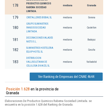
PRODUCTOS QUIMICOS
178
mediana
Granada
RABEMA SOCIEDAD
LIMITADA.
179
CRISTALLERIES BISBAL SL
mediana
Gerona
GRUPO SUMINISTROS
180
FANDOS SOCIEDAD
mediana
Castellon
LIMITADA.
DECORACIONES VALADES
181
mediana
Badajoz
NIETO S.L.
SUMINISTROS HOSTELERIA
182
mediana
Coruña
EQUIP-HOTEL SL
DISTRIBUCION
183
VALLISOLETANA DE
mediana
Valladolid
CELULOSA DIVACEL SL
Ver Ranking de Empresas del CNAE 4644
Posición 1.628
en la provincia de
Granada
Elaboraciones De Productos Quimicos Rabema Sociedad Limitada. se
encuentra en la posición 1.628 del Ranking de Granada.