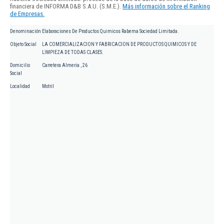
financiera de INFORMA D&B S.A.U. (S.M.E.).
Más información sobre el Ranking
de Empresas.
Denominación
Elaboraciones De Productos Quimicos Rabema Sociedad Limitada.
Objeto Social
LA COMERCIALIZACION Y FABRICACION DE PRODUCTOS QUIMICOS Y DE
LIMPIEZA DE TODAS CLASES.
Domicilio
Carretera Almeria , 26
Social
Localidad
Motril