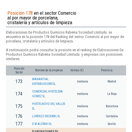
Posición 178
en el sector Comercio
al por mayor de porcelana,
cristalería y artículos de limpieza
Elaboraciones De Productos Quimicos Rabema Sociedad Limitada. se
encuentra en la posición 178 del Ranking del sector Comercio al por mayor de
porcelana, cristalería y artículos de limpieza.
A continuación podrá consultar la posición en el ranking de Elaboraciones De
Productos Quimicos Rabema Sociedad Limitada. y empresas con posiciones
similares:
Posición
Nombre de la empresa
Ventas (€)
Provincia
Sector
MANANTIAL
173
mediana
Madrid
DISTRIBUIDORES SL
COMERCIAL HOSTELERA
174
mediana
La Rioja
GOMEZ SL.
HOSTELNOVO DEL VALLES
175
mediana
Barcelona
SL.
176
LORENZO BECERRIL SL
mediana
Cantabria
177
D M ALFRAVI SL
mediana
Sevilla
ELABORACIONES DE