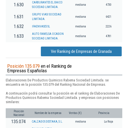
CARBURANTES EL BAICO
1.630
mediana
4730
SOCIEDAD LIMITADA.
GRUPO VIASI SOCIEDAD
1.631
mediana
6421
LIMITADA.
1.632
IFAENVASES SL
mediana
2226
AUTO FAMELSA OCASION
1.633
mediana
4781
SOCIEDAD LIMITADA.
Ver Ranking de Empresas de Granada
Posición 135.079
en el Ranking de
Empresas Españolas
Elaboraciones De Productos Quimicos Rabema Sociedad Limitada. se
encuentra en la posición 135.079 del Ranking Nacional de Empresas.
A continuación podrá consultar la posición en el ranking de Elaboraciones De
Productos Quimicos Rabema Sociedad Limitada. y empresas con posiciones
similares:
Posición
Nombre de la empresa
Ventas (€)
Provincia
Nacional
135.074
CALZADOS DESTAKA, S.L.
mediana
La Rioja