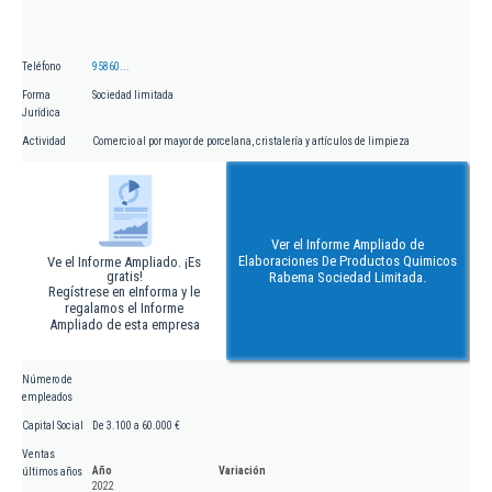
Teléfono
95860...
Forma
Sociedad limitada
Jurídica
Actividad
Comercio al por mayor de porcelana, cristalería y artículos de limpieza
Ver el Informe Ampliado de
Elaboraciones De Productos Quimicos
Ve el Informe Ampliado. ¡Es
gratis!
Rabema Sociedad Limitada.
Regístrese en eInforma y le
regalamos el Informe
Ampliado de esta empresa
Número de
empleados
Capital Social
De 3.100 a 60.000 €
Ventas
Año
Variación
últimos años
2022