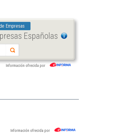
 de Empresas
mpresas Españolas
Información ofrecida por
Información ofrecida por