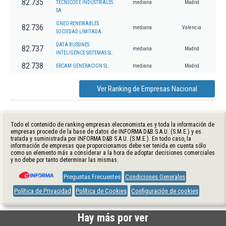
82.735
TECNICOS E INDUSTRIALES
mediana
Madrid
SA
GNEO RENEWABLES
82.736
mediana
Valencia
SOCIEDAD LIMITADA.
DATA BUSSINES
82.737
mediana
Madrid
INTELIGENCE SISTEMAS SL.
82.738
ERCAM GENERACION SL.
mediana
Madrid
Ver Ranking de Empresas Nacional
Todo el contenido de ranking-empresas.eleconomista.es y toda la información de
empresas procede de la base de datos de INFORMA D&B S.A.U. (S.M.E.) y es
tratada y suministrada por INFORMA D&B S.A.U. (S.M.E.). En todo caso, la
información de empresas que proporcionamos debe ser tenida en cuenta sólo
como un elemento más a considerar a la hora de adoptar decisiones comerciales
y no debe por tanto determinar las mismas.
Preguntas Frecuentes
Condiciones Generales
Política de Privacidad
Política de Cookies
Configuración de cookies
Hay más por ver