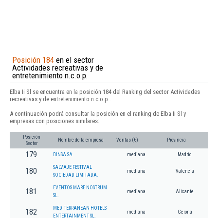
Posición 184
en el sector
Actividades recreativas y de
entretenimiento n.c.o.p.
Elba Ii Sl se encuentra en la posición 184 del Ranking del sector Actividades
recreativas y de entretenimiento n.c.o.p..
A continuación podrá consultar la posición en el ranking de Elba Ii Sl y
empresas con posiciones similares:
Posición
Nombre de la empresa
Ventas (€)
Provincia
Sector
179
BINSA SA
mediana
Madrid
SALVAJE FESTIVAL
180
mediana
Valencia
SOCIEDAD LIMITADA.
EVENTOS MARE NOSTRUM
181
mediana
Alicante
SL.
MEDITERRANEAN HOTELS
182
mediana
Gerona
ENTERTAINMENT SL.