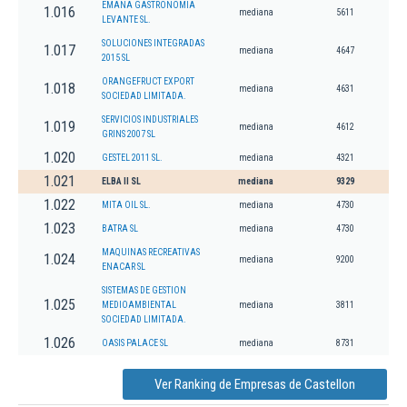
EMANA GASTRONOMIA
1.016
mediana
5611
LEVANTE SL.
SOLUCIONES INTEGRADAS
1.017
mediana
4647
2015 SL
ORANGEFRUCT EXPORT
1.018
mediana
4631
SOCIEDAD LIMITADA.
SERVICIOS INDUSTRIALES
1.019
mediana
4612
GRINS 2007 SL
1.020
GESTEL 2011 SL.
mediana
4321
1.021
ELBA II SL
mediana
9329
1.022
MITA OIL SL.
mediana
4730
1.023
BATRA SL
mediana
4730
MAQUINAS RECREATIVAS
1.024
mediana
9200
ENACAR SL
SISTEMAS DE GESTION
1.025
MEDIOAMBIENTAL
mediana
3811
SOCIEDAD LIMITADA.
1.026
OASIS PALACE SL
mediana
8731
Ver Ranking de Empresas de Castellon