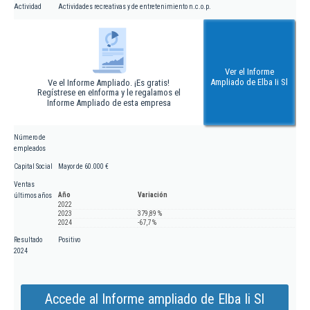
Actividad
Actividades recreativas y de entretenimiento n.c.o.p.
Ver el Informe
Ampliado de Elba Ii Sl
Ve el Informe Ampliado. ¡Es gratis!
Regístrese en eInforma y le regalamos el
Informe Ampliado de esta empresa
Número de
empleados
Capital Social
Mayor de 60.000 €
Ventas
Año
Variación
últimos años
2022
2023
379,89 %
2024
-67,7 %
Resultado
Positivo
2024
Accede al Informe ampliado de Elba Ii Sl