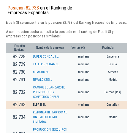
Posición 82.733
en el Ranking de
Empresas Españolas
Elba Ii Sl se encuentra en la posición 82.733 del Ranking Nacional de Empresas.
A continuación podrá consultar la posición en el ranking de Elba Ii Sl y
empresas con posiciones similares:
Posición
Nombre de la empresa
Ventas (€)
Provincia
Nacional
82.728
SUPERS CONDAL S.L.
mediana
Barcelona
82.729
TALLERES CEHAM SL
mediana
Sevilla
82.730
BIPACOM SL
mediana
Almería
82.731
SISVALD CEE SL
mediana
Madrid
CAMPOS DE LANZAROTE
82.732
PROMOCIONES Y
mediana
Palmas (las)
CONSTRUCCIONES SL
82.733
ELBA II SL
mediana
Castellon
RESPONSABILIDAD SOCIAL
82.734
ONTIME SOCIEDAD
mediana
Madrid
LIMITADA.
PRODUCCION DE EQUIPOS