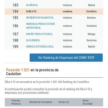
183
30 AÑOS SL
mediana
Madrid
184
ELBA II SL
mediana
Castellon
185
RECREATIVOS FELANITX SL
mediana
Baleares
MANDALA PRODUCCIONES
186
mediana
Valladolid
ARTISTICAS SL.
187
8487MT PRODUCTIONS SL.
mediana
Málaga
188
KLOUSNER SL
mediana
Barcelona
189
ESPACIO KITCHENCLUB SL.
mediana
Madrid
Ver Ranking de Empresas del CNAE 9329
Posición 1.021
en la provincia de
Castellon
Elba Ii Sl se encuentra en la posición 1.021 del Ranking de Castellon.
A continuación podrá consultar la posición en el ranking de Elba Ii Sl y
empresas con posiciones similares:
Posición
Sector
Nombre de la empresa
Ventas (€)
Provincia
Actividad