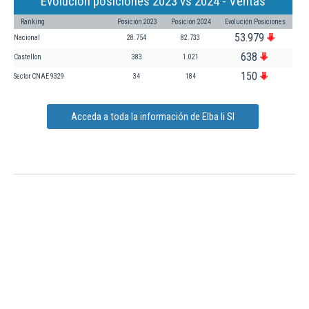
Evolución posiciones 2023 vs 2024 - Ventas
Ranking
Posición 2023
Posición 2024
Evolución Posiciones
53.979
Nacional
28.754
82.733
638
Castellon
383
1.021
150
Sector CNAE 9329
34
184
Acceda a toda la información de Elba Ii Sl