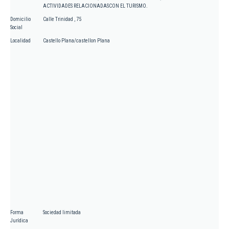
ACTIVIDADES RELACIONADASCON EL TURISMO.
Domicilio
Calle Trinidad , 75
Social
Localidad
Castello Plana/castellon Plana
Forma
Sociedad limitada
Jurídica