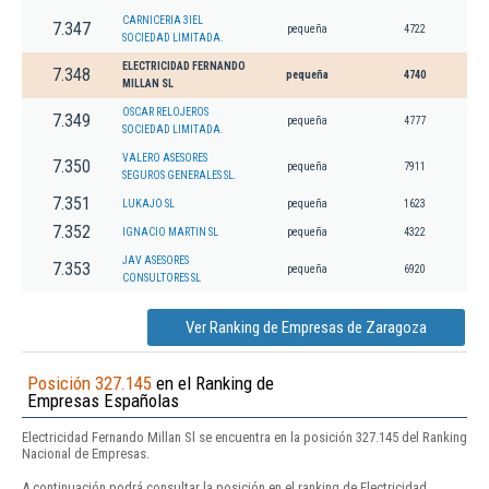
CARNICERIA 3IEL
7.347
pequeña
4722
SOCIEDAD LIMITADA.
ELECTRICIDAD FERNANDO
7.348
pequeña
4740
MILLAN SL
OSCAR RELOJEROS
7.349
pequeña
4777
SOCIEDAD LIMITADA.
VALERO ASESORES
7.350
pequeña
7911
SEGUROS GENERALES SL.
7.351
LUKAJO SL
pequeña
1623
7.352
IGNACIO MARTIN SL
pequeña
4322
JAV ASESORES
7.353
pequeña
6920
CONSULTORES SL
Ver Ranking de Empresas de Zaragoza
Posición 327.145
en el Ranking de
Empresas Españolas
Electricidad Fernando Millan Sl se encuentra en la posición 327.145 del Ranking
Nacional de Empresas.
A continuación podrá consultar la posición en el ranking de Electricidad