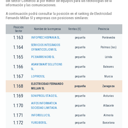
del sector Comercio al por menor de equipos para las tecnologías de la
información y las comunicaciones.
A continuación podrá consultar la posición en el ranking de Electricidad
Fernando Millan Sl y empresas con posiciones similares:
Posición
Nombre de la empresa
Ventas (€)
Provincia
Sector
1.163
INFOPREC HISPANIA SL.
pequeña
Pontevedra
SERVICIOS INTEGRADOS
1.164
pequeña
Palmas (las)
OFIMATICOS JOMI SL
1.165
PC BARRIS NORD SL
pequeña
Lérida
ASAM SMART SOLUTIONS
1.166
pequeña
Baleares
SL.
1.167
LOPIROS SL
pequeña
Murcia
ELECTRICIDAD FERNANDO
1.168
pequeña
Zaragoza
MILLAN SL
1.169
SONIPRODJ STAGE SL.
pequeña
Asturias
AIFOS INFORMATICA
1.170
pequeña
Albacete
SOCIEDAD LIMITADA.
1.171
INFORSOLUC SL
pequeña
Almería
1.172
YURGIBER SL.
pequeña
Barcelona