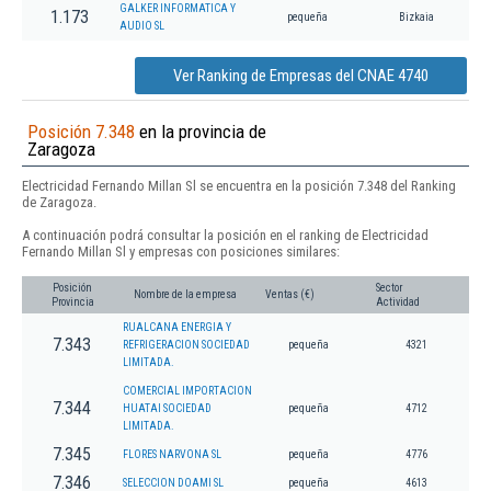
GALKER INFORMATICA Y
1.173
pequeña
Bizkaia
AUDIO SL
Ver Ranking de Empresas del CNAE 4740
Posición 7.348
en la provincia de
Zaragoza
Electricidad Fernando Millan Sl se encuentra en la posición 7.348 del Ranking
de Zaragoza.
A continuación podrá consultar la posición en el ranking de Electricidad
Fernando Millan Sl y empresas con posiciones similares:
Posición
Sector
Nombre de la empresa
Ventas (€)
Provincia
Actividad
RUALCANA ENERGIA Y
7.343
REFRIGERACION SOCIEDAD
pequeña
4321
LIMITADA.
COMERCIAL IMPORTACION
7.344
HUATAI SOCIEDAD
pequeña
4712
LIMITADA.
7.345
FLORES NARVONA SL
pequeña
4776
7.346
SELECCION DOAMI SL
pequeña
4613