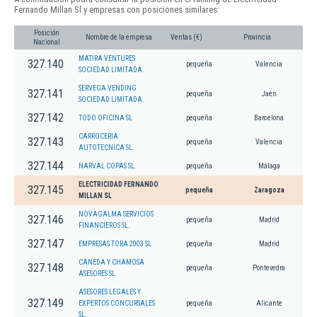
Fernando Millan Sl y empresas con posiciones similares:
Posición
Nombre de la empresa
Ventas (€)
Provincia
Nacional
MATIRA VENTURES
327.140
pequeña
Valencia
SOCIEDAD LIMITADA.
SERVEGA VENDING
327.141
pequeña
Jaén
SOCIEDAD LIMITADA.
327.142
TODO OFICINA SL
pequeña
Barcelona
CARROCERIA
327.143
pequeña
Valencia
AUTOTECNICA SL.
327.144
NARVAL COPAS SL.
pequeña
Málaga
ELECTRICIDAD FERNANDO
327.145
pequeña
Zaragoza
MILLAN SL
NOVAGALMA SERVICIOS
327.146
pequeña
Madrid
FINANCIEROS SL.
327.147
EMPRESAS TORA 2003 SL
pequeña
Madrid
CANEDA Y CHAMOSA
327.148
pequeña
Pontevedra
ASESORES SL.
ASESORES LEGALES Y
327.149
EXPERTOS CONCURSALES
pequeña
Alicante
SL.