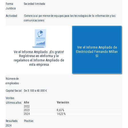
Forma
Sociedad limitada
Jurídica
Actividad
Comercio al por menor de equipos para las tecnologías de la información y las
comunicaciones
Ver el Informe Ampliado de
Electricidad Fernando Millan
Ve el Informe Ampliado. ¡Es gratis!
Regístrese en eInforma y le
Sl
regalamos el Informe Ampliado de
esta empresa
Número de
empleados
Capital Social
De 3.100 a 60.000 €
Ventas
Año
Variación
últimos años
2022
2023
8,65 %
2024
14,23 %
Resultado
Positivo
2024