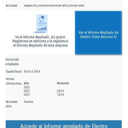
Actividad
reparación y mantenimiento de vehículos de motor
Ver el Informe Ampliado de
Electro Clima Asturias Sl
Ve el Informe Ampliado. ¡Es gratis!
Regístrese en eInforma y le regalamos
el Informe Ampliado de esta empresa
Número de
empleados
Capital Social
De 0 a 3.100 €
Ventas
Año
Variación
últimos años
2022
2023
2,86 %
2024
7,85 %
Resultado
Positivo
2024
Accede al Informe ampliado de Electro