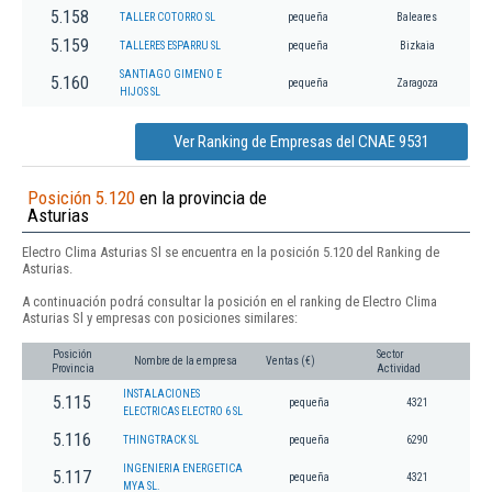
5.158
TALLER COTORRO SL
pequeña
Baleares
5.159
TALLERES ESPARRU SL
pequeña
Bizkaia
SANTIAGO GIMENO E
5.160
pequeña
Zaragoza
HIJOS SL
Ver Ranking de Empresas del CNAE 9531
Posición 5.120
en la provincia de
Asturias
Electro Clima Asturias Sl se encuentra en la posición 5.120 del Ranking de
Asturias.
A continuación podrá consultar la posición en el ranking de Electro Clima
Asturias Sl y empresas con posiciones similares:
Posición
Sector
Nombre de la empresa
Ventas (€)
Provincia
Actividad
INSTALACIONES
5.115
pequeña
4321
ELECTRICAS ELECTRO 6 SL
5.116
THINGTRACK SL
pequeña
6290
INGENIERIA ENERGETICA
5.117
pequeña
4321
MYA SL.