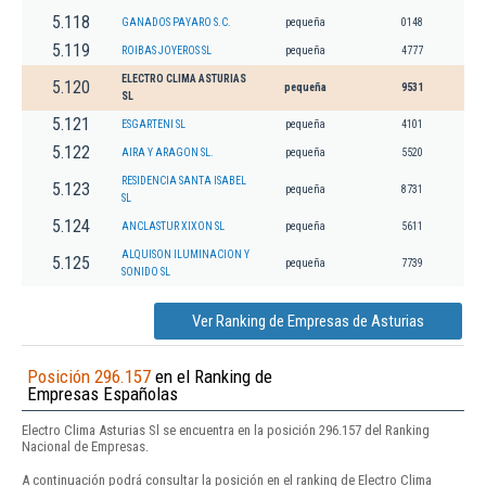
5.118
GANADOS PAYARO S.C.
pequeña
0148
5.119
ROIBAS JOYEROS SL
pequeña
4777
ELECTRO CLIMA ASTURIAS
5.120
pequeña
9531
SL
5.121
ESGARTENI SL
pequeña
4101
5.122
AIRA Y ARAGON SL.
pequeña
5520
RESIDENCIA SANTA ISABEL
5.123
pequeña
8731
SL
5.124
ANCLASTUR XIXON SL
pequeña
5611
ALQUISON ILUMINACION Y
5.125
pequeña
7739
SONIDO SL
Ver Ranking de Empresas de Asturias
Posición 296.157
en el Ranking de
Empresas Españolas
Electro Clima Asturias Sl se encuentra en la posición 296.157 del Ranking
Nacional de Empresas.
A continuación podrá consultar la posición en el ranking de Electro Clima