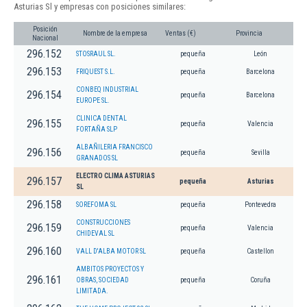
Asturias Sl y empresas con posiciones similares:
Posición
Nombre de la empresa
Ventas (€)
Provincia
Nacional
296.152
STOSRAUL SL.
pequeña
León
296.153
FRIQUEST S.L.
pequeña
Barcelona
CONBEQ INDUSTRIAL
296.154
pequeña
Barcelona
EUROPE SL.
CLINICA DENTAL
296.155
pequeña
Valencia
FORTAÑA SLP
ALBAÑILERIA FRANCISCO
296.156
pequeña
Sevilla
GRANADOS SL
ELECTRO CLIMA ASTURIAS
296.157
pequeña
Asturias
SL
296.158
SOREFOMA SL
pequeña
Pontevedra
CONSTRUCCIONES
296.159
pequeña
Valencia
CHIDEVAL SL
296.160
VALL D'ALBA MOTOR SL
pequeña
Castellon
AMBITOS PROYECTOS Y
296.161
OBRAS, SOCIEDAD
pequeña
Coruña
LIMITADA.