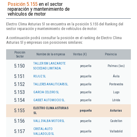
Posición 5.155
en el sector
reparación y mantenimiento de
vehículos de motor
Electro Clima Asturias Sl se encuentra en la posición 5.155 del Ranking del
sector reparación y mantenimiento de vehículos de motor.
A continuación podrá consultar la posición en el ranking de Electro Clima
Asturias Sl y empresas con posiciones similares:
Posición
Nombre de la empresa
Ventas (€)
Provincia
Sector
TALLER ISM LANZAROTE
5.150
pequeña
Palmas (las)
SOCIEDAD LIMITADA.
5.151
ROJUZ SL
pequeña
Ávila
5.152
TALLERES ANALITICARS SL.
pequeña
Pontevedra
5.153
GARCIA CELEIRO SL
pequeña
Lugo
5.154
GASSET AUTOMOCIO SL.
pequeña
Lérida
ELECTRO CLIMA ASTURIAS
5.155
pequeña
Asturias
SL
5.156
VALL D'ALBA MOTOR SL
pequeña
Castellon
CRISTAL-AUTO
5.157
pequeña
Valladolid
VALLADOLID SL