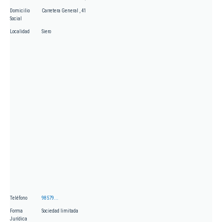
Domicilio
Carretera General , 41
Social
Localidad
Siero
Teléfono
98579...
Forma
Sociedad limitada
Jurídica