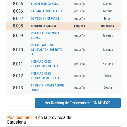
8.005
EUROELECTRICA XXI SL
pequeña
Cuenca
8.006
DAIBAN ELECTRICIDAD SL.
pequeña
Navarra
8.007
OLIVER MONSERRAT SLL.
pequeña
Teruel
8.008
ELECTRO LAZARO SL.
pequeña
Barcelona
INSTAL LACIONS NOVA
8.009
pequeña
Baleares
LLUM SL
INSTAL.LACIONS EN
8.010
GENERAL TONI SOBERATS
pequeña
Baleares
SL.
INSTALACIONES
8.011
pequeña
Asturias
ELECTRICAS VISADA SL
INSTALACIONES
8.012
pequeña
Toledo
ELECTRICAS CABEZA SL
TORRENTS INSTAL-LACIONS
8.013
pequeña
Gerona
2016 SL.
Ver Ranking de Empresas del CNAE 4321
Posición 58.814
en la provincia de
Barcelona