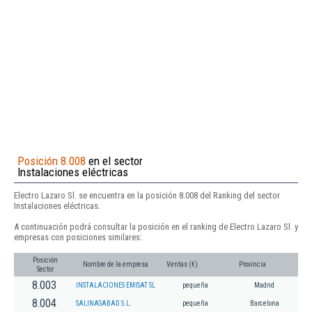
Posición 8.008
en el sector
Instalaciones eléctricas
Electro Lazaro Sl. se encuentra en la posición 8.008 del Ranking del sector
Instalaciones eléctricas.
A continuación podrá consultar la posición en el ranking de Electro Lazaro Sl. y
empresas con posiciones similares:
Posición
Nombre de la empresa
Ventas (€)
Provincia
Sector
8.003
INSTALACIONES EMISAT SL
pequeña
Madrid
8.004
SALINASABAD S.L.
pequeña
Barcelona