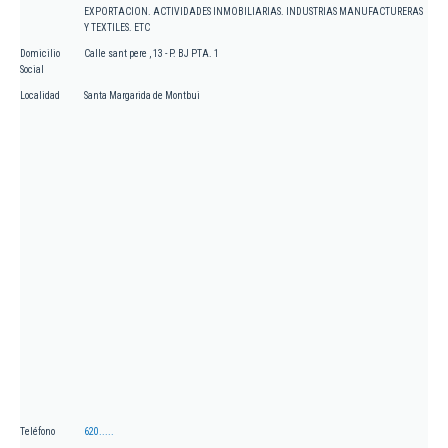
EXPORTACION. ACTIVIDADES INMOBILIARIAS. INDUSTRIAS MANUFACTURERAS
Y TEXTILES. ETC
Domicilio
Calle sant pere , 13 - P. BJ PTA. 1
Social
Localidad
Santa Margarida de Montbui
Teléfono
620.....