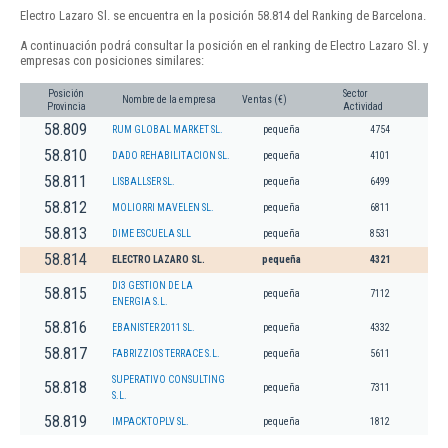
Electro Lazaro Sl. se encuentra en la posición 58.814 del Ranking de Barcelona.
A continuación podrá consultar la posición en el ranking de Electro Lazaro Sl. y
empresas con posiciones similares:
Posición
Sector
Nombre de la empresa
Ventas (€)
Provincia
Actividad
58.809
RUM GLOBAL MARKET SL.
pequeña
4754
58.810
DADO REHABILITACION SL.
pequeña
4101
58.811
LISBALLSER SL.
pequeña
6499
58.812
MOLIORRI MAVELEN SL.
pequeña
6811
58.813
DIME ESCUELA SLL
pequeña
8531
58.814
ELECTRO LAZARO SL.
pequeña
4321
DI3 GESTION DE LA
58.815
pequeña
7112
ENERGIA S.L.
58.816
EBANISTER 2011 SL.
pequeña
4332
58.817
FABRIZZIOS TERRACE S.L.
pequeña
5611
SUPERATIVO CONSULTING
58.818
pequeña
7311
S.L.
58.819
IMPACKTOPLV SL.
pequeña
1812