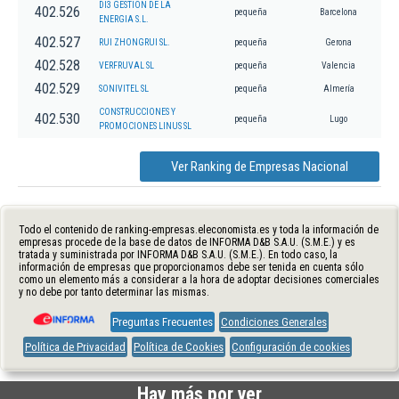
DI3 GESTION DE LA
402.526
pequeña
Barcelona
ENERGIA S.L.
402.527
RUI ZHONGRUI SL.
pequeña
Gerona
402.528
VERFRUVAL SL
pequeña
Valencia
402.529
SONIVITEL SL
pequeña
Almería
CONSTRUCCIONES Y
402.530
pequeña
Lugo
PROMOCIONES LINUS SL
Ver Ranking de Empresas Nacional
Todo el contenido de ranking-empresas.eleconomista.es y toda la información de
empresas procede de la base de datos de INFORMA D&B S.A.U. (S.M.E.) y es
tratada y suministrada por INFORMA D&B S.A.U. (S.M.E.). En todo caso, la
información de empresas que proporcionamos debe ser tenida en cuenta sólo
como un elemento más a considerar a la hora de adoptar decisiones comerciales
y no debe por tanto determinar las mismas.
Preguntas Frecuentes
Condiciones Generales
Política de Privacidad
Política de Cookies
Configuración de cookies
Hay más por ver