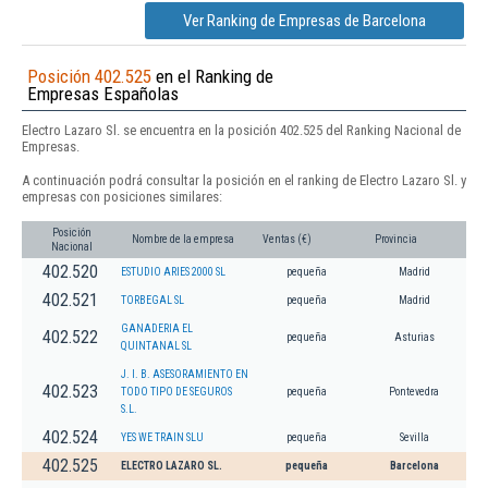
Ver Ranking de Empresas de Barcelona
Posición 402.525
en el Ranking de
Empresas Españolas
Electro Lazaro Sl. se encuentra en la posición 402.525 del Ranking Nacional de
Empresas.
A continuación podrá consultar la posición en el ranking de Electro Lazaro Sl. y
empresas con posiciones similares:
Posición
Nombre de la empresa
Ventas (€)
Provincia
Nacional
402.520
ESTUDIO ARIES 2000 SL
pequeña
Madrid
402.521
TORBEGAL SL
pequeña
Madrid
GANADERIA EL
402.522
pequeña
Asturias
QUINTANAL SL
J. I. B. ASESORAMIENTO EN
402.523
TODO TIPO DE SEGUROS
pequeña
Pontevedra
S.L.
402.524
YES WE TRAIN SLU
pequeña
Sevilla
402.525
ELECTRO LAZARO SL.
pequeña
Barcelona