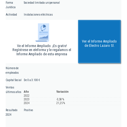
Forma
Sociedad limitada unipersonal
Jurídica
Actividad
Instalaciones eléctricas
Ver el Informe Ampliado
de Electro Lazaro Sl.
Ve el Informe Ampliado. ¡Es gratis!
Regístrese en eInforma y le regalamos el
Informe Ampliado de esta empresa
Número de
empleados
Capital Social
De 0 a 3.100 €
Ventas
Año
Variación
últimos años
2022
2023
-3,58 %
2024
21,25 %
Resultado
Positivo
2024