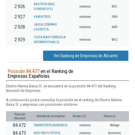
BAUTISTA SANZ
2.926
mediana
4321
DOMENECH S L
2.927
VAMINTER SL
mediana
1086
JAVEA COMPANY
2.928
mediana
4639
LOGISTIC SL.
COSTA MAR TORREVIEJA
2.929
mediana
6812
INTERNACIONAL SL
Ver Ranking de Empresas de Alicante
Posición 84.477
en el Ranking de
Empresas Españolas
Electro Marina Baixa Sl. se encuentra en la posición 84.477 del Ranking
Nacional de Empresas.
A continuación podrá consultar la posición en el ranking de Electro Marina
Baixa Sl. y empresas con posiciones similares:
Posición
Nombre de la empresa
Ventas (€)
Provincia
Nacional
84.472
TRANSPORTES AKRANES SL.
mediana
Málaga
84.473
INEO PROTOTIPOS SL
mediana
Barcelona