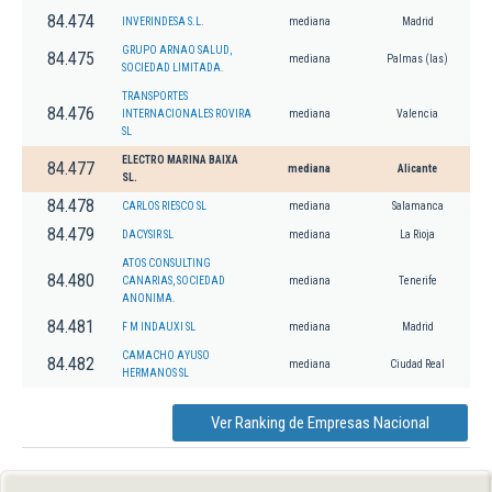
84.474
INVERINDESA S.L.
mediana
Madrid
GRUPO ARNAO SALUD,
84.475
mediana
Palmas (las)
SOCIEDAD LIMITADA.
TRANSPORTES
84.476
INTERNACIONALES ROVIRA
mediana
Valencia
SL
ELECTRO MARINA BAIXA
84.477
mediana
Alicante
SL.
84.478
CARLOS RIESCO SL
mediana
Salamanca
84.479
DACYSIR SL
mediana
La Rioja
ATOS CONSULTING
84.480
CANARIAS, SOCIEDAD
mediana
Tenerife
ANONIMA.
84.481
F M INDAUXI SL
mediana
Madrid
CAMACHO AYUSO
84.482
mediana
Ciudad Real
HERMANOS SL
Ver Ranking de Empresas Nacional