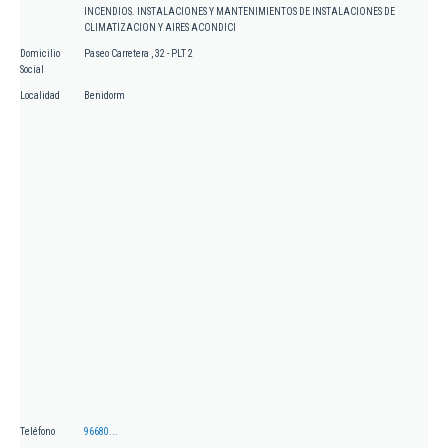
INCENDIOS. INSTALACIONES Y MANTENIMIENTOS DE INSTALACIONES DE
CLIMATIZACION Y AIRES ACONDICI
Domicilio
Paseo Carretera , 32 - PLT 2
Social
Localidad
Benidorm
Teléfono
96680...