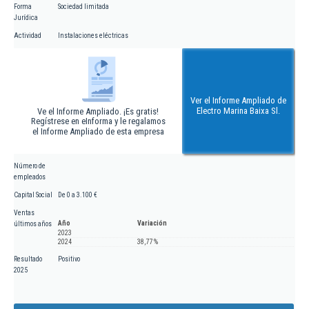
Forma
Sociedad limitada
Jurídica
Actividad
Instalaciones eléctricas
Ver el Informe Ampliado de
Electro Marina Baixa Sl.
Ve el Informe Ampliado. ¡Es gratis!
Regístrese en eInforma y le regalamos
el Informe Ampliado de esta empresa
Número de
empleados
Capital Social
De 0 a 3.100 €
Ventas
Año
Variación
últimos años
2023
2024
38,77 %
Resultado
Positivo
2025