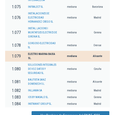
INTEGRALES SA
1.075
INFRALECT SL
mediana
Barcelona
INSTALACIONES DE
1.076
ELECTRICIDAD
mediana
Madrid
HERNANDEZ CREGO SL
INSTAL.LACIONS I
1.077
MUNTATGES ELECTRICS DE
mediana
Gerona
GIRONA SL.
GORGOSO-ELECTRICIDAD
1.078
mediana
Orense
SL
ELECTRO MARINA BAIXA
1.079
mediana
Alicante
SL.
SOLUCIONES INTEGRALES
1.080
DE VOZ DATOS Y
mediana
Coruña
SEGURIDAD SL.
BAUTISTA SANZ
1.081
mediana
Alicante
DOMENECH S L
1.082
INLLAMA SA
mediana
Madrid
1.083
IOS BY MASALO SL.
mediana
Gerona
1.084
INSTMANT GROUP SL.
mediana
Madrid