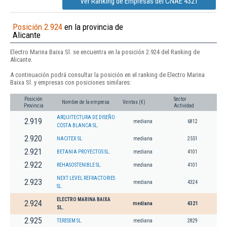
Ver Ranking de Empresas del CNAE 4321
Posición 2.924
en la provincia de
Alicante
Electro Marina Baixa Sl. se encuentra en la posición 2.924 del Ranking de
Alicante.
A continuación podrá consultar la posición en el ranking de Electro Marina
Baixa Sl. y empresas con posiciones similares:
Posición
Sector
Nombre de la empresa
Ventas (€)
Provincia
Actividad
ARQUITECTURA DE DISEÑO
2.919
mediana
6812
COSTA BLANCA SL.
2.920
NACITEX SL
mediana
2551
2.921
BETANIA PROYECTOS SL.
mediana
4101
2.922
REHASOSTENIBLE SL.
mediana
4101
NEXT LEVEL REFRACTORIES
2.923
mediana
4324
SL.
ELECTRO MARINA BAIXA
2.924
mediana
4321
SL.
2.925
TERESEM SL.
mediana
2829