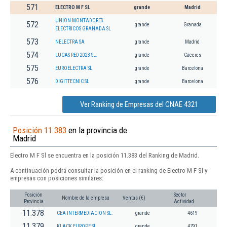
571
ELECTRO M F SL
grande
Madrid
UNION MONTADORES
572
grande
Granada
ELECTRICOS GRANADA SL
573
NELECTRA SA
grande
Madrid
574
LUCAS RED 2023 SL.
grande
Cáceres
575
EUROELECTRA SL
grande
Barcelona
576
DIGITTECNIC SL
grande
Barcelona
Ver Ranking de Empresas del CNAE 4321
Posición 11.383
en la provincia de
Madrid
Electro M F Sl se encuentra en la posición 11.383 del Ranking de Madrid.
A continuación podrá consultar la posición en el ranking de Electro M F Sl y
empresas con posiciones similares:
Posición
Sector
Nombre de la empresa
Ventas (€)
Provincia
Actividad
11.378
CEA INTERMEDIACION SL.
grande
4619
11.379
KLACK EUROPE SL.
grande
4791