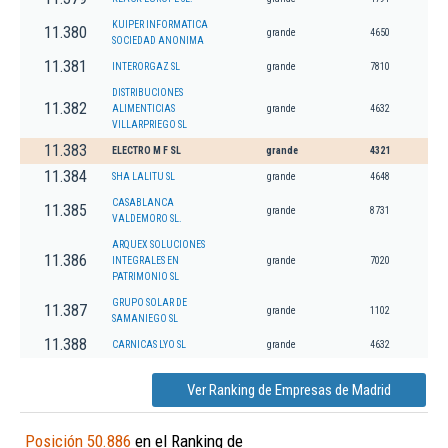
KUIPER INFORMATICA
11.380
grande
4650
SOCIEDAD ANONIMA
11.381
INTERORGAZ SL
grande
7810
DISTRIBUCIONES
11.382
ALIMENTICIAS
grande
4632
VILLARPRIEGO SL
11.383
ELECTRO M F SL
grande
4321
11.384
SHA LALITU SL
grande
4648
CASABLANCA
11.385
grande
8731
VALDEMORO SL.
ARQUEX SOLUCIONES
11.386
INTEGRALES EN
grande
7020
PATRIMONIO SL
GRUPO SOLAR DE
11.387
grande
1102
SAMANIEGO SL
11.388
CARNICAS LYO SL
grande
4632
Ver Ranking de Empresas de Madrid
Posición 50.886
en el Ranking de