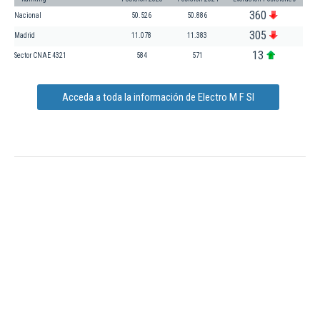
360
Nacional
50.526
50.886
305
Madrid
11.078
11.383
13
Sector CNAE 4321
584
571
Acceda a toda la información de Electro M F Sl