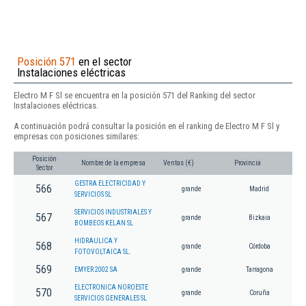
Posición 571
en el sector
Instalaciones eléctricas
Electro M F Sl se encuentra en la posición 571 del Ranking del sector
Instalaciones eléctricas.
A continuación podrá consultar la posición en el ranking de Electro M F Sl y
empresas con posiciones similares:
Posición
Nombre de la empresa
Ventas (€)
Provincia
Sector
GESTRA ELECTRICIDAD Y
566
grande
Madrid
SERVICIOS SL
SERVICIOS INDUSTRIALES Y
567
grande
Bizkaia
BOMBEOS KELAN SL
HIDRAULICA Y
568
grande
Córdoba
FOTOVOLTAICA SL.
569
EMYER 2002 SA
grande
Tarragona
ELECTRONICA NOROESTE
570
grande
Coruña
SERVICIOS GENERALES SL