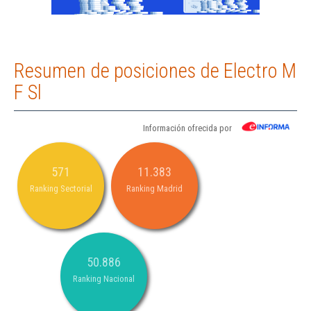
Resumen de posiciones de Electro M
F Sl
Información ofrecida por
571
11.383
Ranking Sectorial
Ranking Madrid
50.886
Ranking Nacional