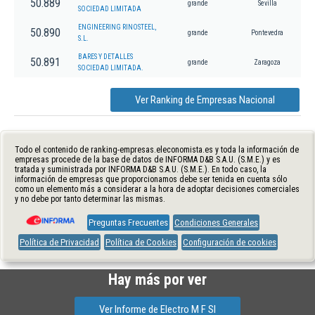
50.889
grande
Sevilla
SOCIEDAD LIMITADA
ENGINEERING RINOSTEEL,
50.890
grande
Pontevedra
S.L.
BARES Y DETALLES
50.891
grande
Zaragoza
SOCIEDAD LIMITADA.
Ver Ranking de Empresas Nacional
Todo el contenido de ranking-empresas.eleconomista.es y toda la información de
empresas procede de la base de datos de INFORMA D&B S.A.U. (S.M.E.) y es
tratada y suministrada por INFORMA D&B S.A.U. (S.M.E.). En todo caso, la
información de empresas que proporcionamos debe ser tenida en cuenta sólo
como un elemento más a considerar a la hora de adoptar decisiones comerciales
y no debe por tanto determinar las mismas.
Preguntas Frecuentes
Condiciones Generales
Política de Privacidad
Política de Cookies
Configuración de cookies
Hay más por ver
Ver Informe de Electro M F Sl