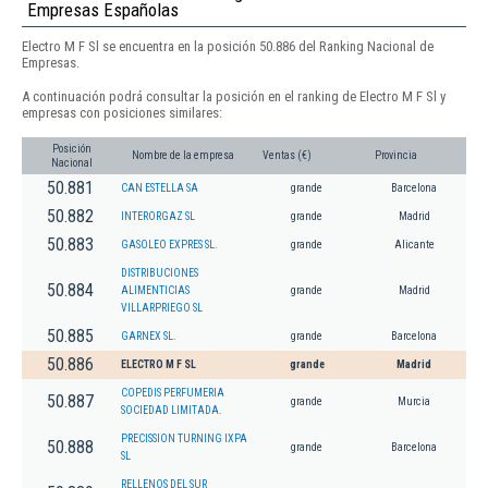
Empresas Españolas
Electro M F Sl se encuentra en la posición 50.886 del Ranking Nacional de
Empresas.
A continuación podrá consultar la posición en el ranking de Electro M F Sl y
empresas con posiciones similares:
Posición
Nombre de la empresa
Ventas (€)
Provincia
Nacional
50.881
CAN ESTELLA SA
grande
Barcelona
50.882
INTERORGAZ SL
grande
Madrid
50.883
GASOLEO EXPRES SL.
grande
Alicante
DISTRIBUCIONES
50.884
ALIMENTICIAS
grande
Madrid
VILLARPRIEGO SL
50.885
GARNEX SL.
grande
Barcelona
50.886
ELECTRO M F SL
grande
Madrid
COPEDIS PERFUMERIA
50.887
grande
Murcia
SOCIEDAD LIMITADA.
PRECISSION TURNING IXPA
50.888
grande
Barcelona
SL
RELLENOS DEL SUR