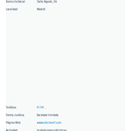
Domicilio Social
Calle Agosto , 36
Localidad
Madrid
Teléfono
91741...
Forma Jurídica
Sociedad limitada
Página Web
www.electromf.com
Actividad
Instalaciones eléctricas