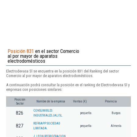
Posición 831
en el sector Comercio
al por mayor de aparatos
electrodomésticos
Electrodevasa Sl se encuentra en la posición 831 del Ranking del sector
Comercio al por mayor de aparatos electrodomésticos.
A continuación podrá consultar la posición en el ranking de Electrodevasa Sl y
empresas con posiciones similares:
Posición
Nombre de la empresa
Ventas (€)
Provincia
Sector
CONSUMIBLES
826
pequeña
Burgos
INDUSTRIALES JALI SL.
REFRIAPP SOCIEDAD
827
pequeña
Almería
LIMITADA.
J. LEON REFRIGERACION