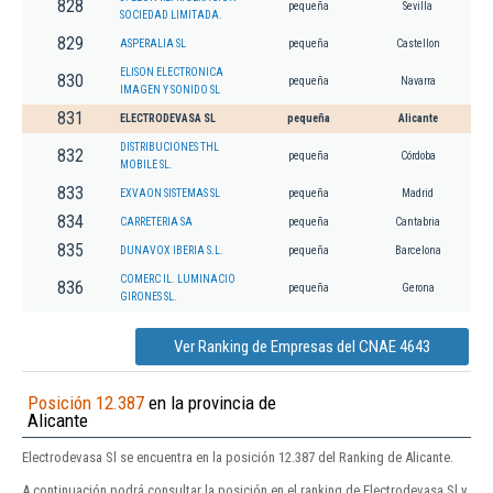
828
pequeña
Sevilla
SOCIEDAD LIMITADA.
829
ASPERALIA SL
pequeña
Castellon
ELISON ELECTRONICA
830
pequeña
Navarra
IMAGEN Y SONIDO SL
831
ELECTRODEVASA SL
pequeña
Alicante
DISTRIBUCIONES THL
832
pequeña
Córdoba
MOBILE SL.
833
EXVAON SISTEMAS SL
pequeña
Madrid
834
CARRETERIA SA
pequeña
Cantabria
835
DUNAVOX IBERIA S.L.
pequeña
Barcelona
COMERC IL. LUMINACIO
836
pequeña
Gerona
GIRONES SL.
Ver Ranking de Empresas del CNAE 4643
Posición 12.387
en la provincia de
Alicante
Electrodevasa Sl se encuentra en la posición 12.387 del Ranking de Alicante.
A continuación podrá consultar la posición en el ranking de Electrodevasa Sl y