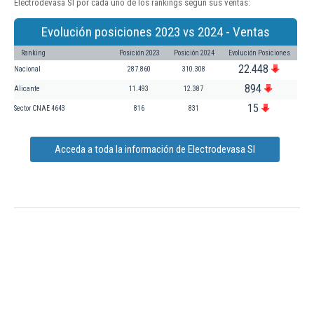
Electrodevasa Sl por cada uno de los rankings según sus ventas:
Evolución posiciones 2023 vs 2024 - Ventas
Ranking
Posición 2023
Posición 2024
Evolución Posiciones
22.448
Nacional
287.860
310.308
894
Alicante
11.493
12.387
15
Sector CNAE 4643
816
831
Acceda a toda la información de Electrodevasa Sl