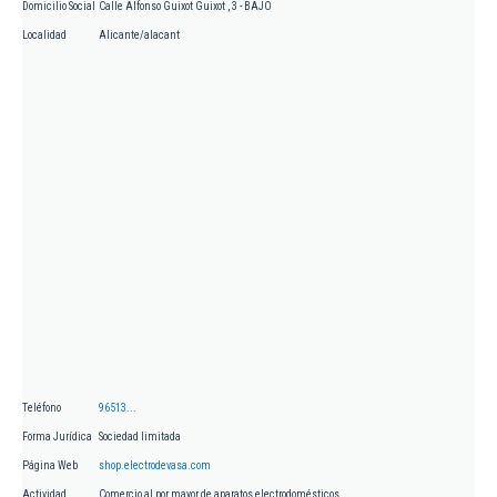
Domicilio Social
Calle Alfonso Guixot Guixot , 3 - BAJO
Localidad
Alicante/alacant
Teléfono
96513...
Forma Jurídica
Sociedad limitada
Página Web
shop.electrodevasa.com
Actividad
Comercio al por mayor de aparatos electrodomésticos