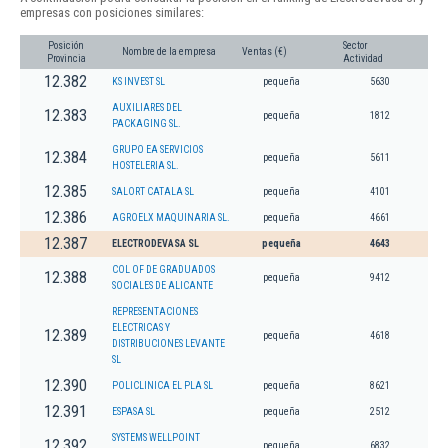
empresas con posiciones similares:
Posición
Sector
Nombre de la empresa
Ventas (€)
Provincia
Actividad
12.382
KS INVEST SL
pequeña
5630
AUXILIARES DEL
12.383
pequeña
1812
PACKAGING SL.
GRUPO EA SERVICIOS
12.384
pequeña
5611
HOSTELERIA SL.
12.385
SALORT CATALA SL
pequeña
4101
12.386
AGROELX MAQUINARIA SL.
pequeña
4661
12.387
ELECTRODEVASA SL
pequeña
4643
COL OF DE GRADUADOS
12.388
pequeña
9412
SOCIALES DE ALICANTE
REPRESENTACIONES
ELECTRICAS Y
12.389
pequeña
4618
DISTRIBUCIONES LEVANTE
SL
12.390
POLICLINICA EL PLA SL
pequeña
8621
12.391
ESPASA SL
pequeña
2512
SYSTEMS WELLPOINT
12.392
pequeña
6832