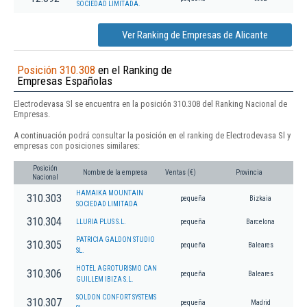
SOCIEDAD LIMITADA.
Ver Ranking de Empresas de Alicante
Posición 310.308
en el Ranking de
Empresas Españolas
Electrodevasa Sl se encuentra en la posición 310.308 del Ranking Nacional de
Empresas.
A continuación podrá consultar la posición en el ranking de Electrodevasa Sl y
empresas con posiciones similares:
Posición
Nombre de la empresa
Ventas (€)
Provincia
Nacional
HAMAIKA MOUNTAIN
310.303
pequeña
Bizkaia
SOCIEDAD LIMITADA
310.304
LLURIA PLUS S.L.
pequeña
Barcelona
PATRICIA GALDON STUDIO
310.305
pequeña
Baleares
SL.
HOTEL AGROTURISMO CAN
310.306
pequeña
Baleares
GUILLEM IBIZA S.L.
SOLDON CONFORT SYSTEMS
310.307
pequeña
Madrid