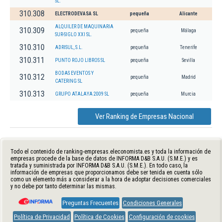
SL.
310.308
ELECTRODEVASA SL
pequeña
Alicante
ALQUILER DE MAQUINARIA
310.309
pequeña
Málaga
SUR-SIGLO XXI SL.
310.310
ADRISUL, S.L.
pequeña
Tenerife
310.311
PUNTO ROJO LIBROS SL
pequeña
Sevilla
BODAS EVENTOS Y
310.312
pequeña
Madrid
CATERING SL
310.313
GRUPO ATALAYA 2009 SL
pequeña
Murcia
Ver Ranking de Empresas Nacional
Todo el contenido de ranking-empresas.eleconomista.es y toda la información de
empresas procede de la base de datos de INFORMA D&B S.A.U. (S.M.E.) y es
tratada y suministrada por INFORMA D&B S.A.U. (S.M.E.). En todo caso, la
información de empresas que proporcionamos debe ser tenida en cuenta sólo
como un elemento más a considerar a la hora de adoptar decisiones comerciales
y no debe por tanto determinar las mismas.
Preguntas Frecuentes
Condiciones Generales
Política de Privacidad
Política de Cookies
Configuración de cookies