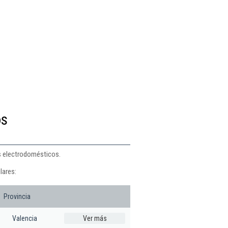
os
s electrodomésticos.
lares:
Provincia
Valencia
Ver más