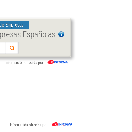
 de Empresas
mpresas Españolas
Información ofrecida por
Información ofrecida por