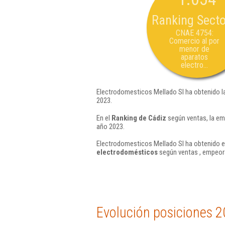
Ranking Secto
CNAE 4754:
Comercio al por
menor de
aparatos
electro...
Electrodomesticos Mellado Sl ha obtenido l
2023.
En el
Ranking de Cádiz
según ventas, la em
año 2023.
Electrodomesticos Mellado Sl ha obtenido en
electrodomésticos
según ventas , empeor
Evolución posiciones 2