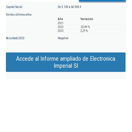
Capital Social
De 3.100 a 60.000 €
Ventas últimos años
Año
Variación
2021
2022
-20,89 %
2023
2,29 %
Resultado 2023
Negativo
Accede al Informe ampliado de Electronica
Imperial Sl