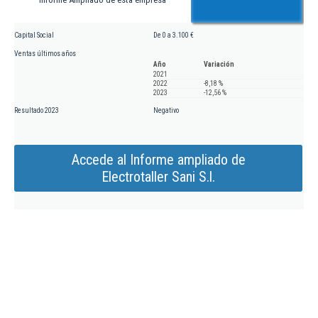
Capital Social
De 0 a 3.100 €
Ventas últimos años
Año
Variación
2021
2022
-8,18 %
2023
-12,56 %
Resultado 2023
Negativo
Accede al Informe ampliado de
Electrotaller Sani S.l.