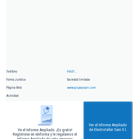
Teléfono
96651...
Forma Jurídica
Sociedad limitada
Página Web
www.grupojosani.com
Actividad
Ver el Informe Ampliado
de Electrotaller Sani S.l.
Ve el Informe Ampliado. ¡Es gratis!
Regístrese en eInforma y le regalamos el
Informe Ampliado de esta empresa