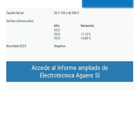
Capital Social
De 3.100 a 60.000 €
Ventas últimos años
Año
Variación
2022
2023
-11,55 %
2024
-26,88 %
Resultado 2024
Negativo
Accede al Informe ampliado de
Electrotecnica Aguere Sl