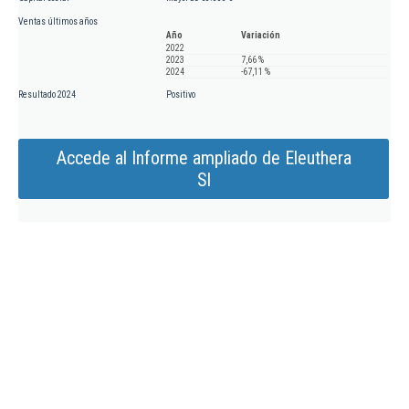
Ventas últimos años
Año
Variación
2022
2023
7,66 %
2024
-67,11 %
Resultado 2024
Positivo
Accede al Informe ampliado de Eleuthera
Sl