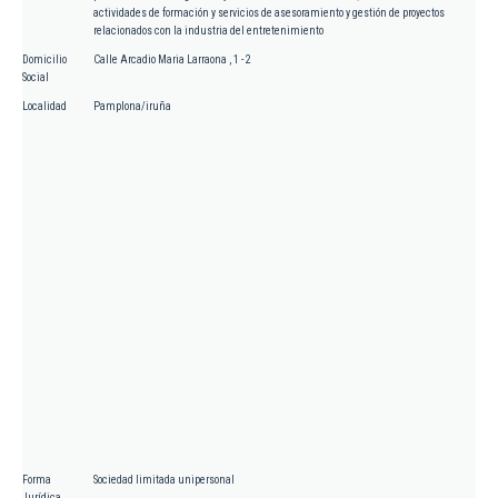
actividades de formación y servicios de asesoramiento y gestión de proyectos
relacionados con la industria del entretenimiento
Domicilio
Calle Arcadio Maria Larraona , 1 - 2
Social
Localidad
Pamplona/iruña
Forma
Sociedad limitada unipersonal
Jurídica