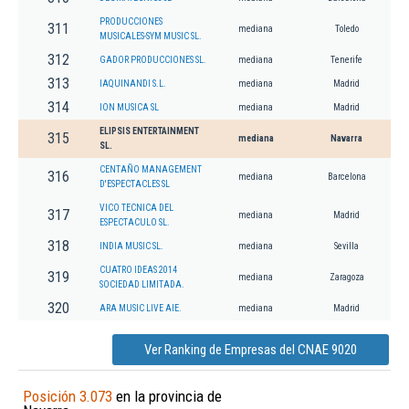
PRODUCCIONES
311
mediana
Toledo
MUSICALES-SYM MUSIC SL.
312
GADOR PRODUCCIONES SL.
mediana
Tenerife
313
IAQUINANDI S.L.
mediana
Madrid
314
ION MUSICA SL
mediana
Madrid
ELIPSIS ENTERTAINMENT
315
mediana
Navarra
SL.
CENTAÑO MANAGEMENT
316
mediana
Barcelona
D'ESPECTACLES SL
VICO TECNICA DEL
317
mediana
Madrid
ESPECTACULO SL.
318
INDIA MUSIC SL.
mediana
Sevilla
CUATRO IDEAS 2014
319
mediana
Zaragoza
SOCIEDAD LIMITADA.
320
ARA MUSIC LIVE AIE.
mediana
Madrid
Ver Ranking de Empresas del CNAE 9020
Posición 3.073
en la provincia de