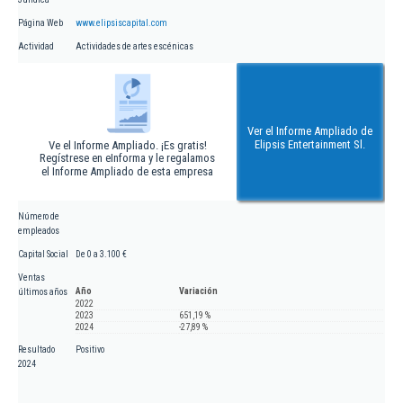
Página Web
www.elipsiscapital.com
Actividad
Actividades de artes escénicas
Ver el Informe Ampliado de
Elipsis Entertainment Sl.
Ve el Informe Ampliado. ¡Es gratis!
Regístrese en eInforma y le regalamos
el Informe Ampliado de esta empresa
Número de
empleados
Capital Social
De 0 a 3.100 €
Ventas
Año
Variación
últimos años
2022
2023
651,19 %
2024
-27,89 %
Resultado
Positivo
2024