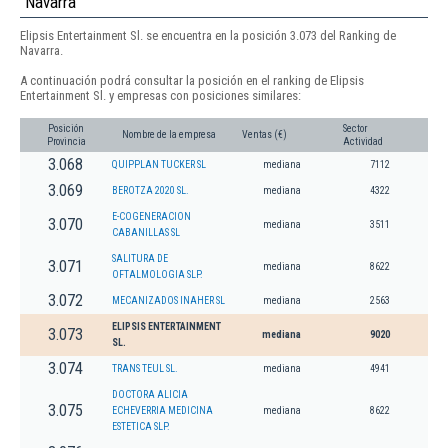
Navarra
Elipsis Entertainment Sl. se encuentra en la posición 3.073 del Ranking de
Navarra.
A continuación podrá consultar la posición en el ranking de Elipsis
Entertainment Sl. y empresas con posiciones similares:
Posición
Sector
Nombre de la empresa
Ventas (€)
Provincia
Actividad
3.068
QUIPPLAN TUCKER SL
mediana
7112
3.069
BEROTZA 2020 SL.
mediana
4322
E-COGENERACION
3.070
mediana
3511
CABANILLAS SL
SALITURA DE
3.071
mediana
8622
OFTALMOLOGIA SLP.
3.072
MECANIZADOS INAHER SL
mediana
2563
ELIPSIS ENTERTAINMENT
3.073
mediana
9020
SL.
3.074
TRANS TEUL SL.
mediana
4941
DOCTORA ALICIA
3.075
ECHEVERRIA MEDICINA
mediana
8622
ESTETICA SLP.