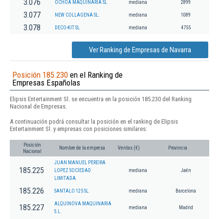
3.076
OCHOA MAQUINARIA SL
mediana
2899
3.077
NEW COLLAGENA SL.
mediana
1089
3.078
DECO-KIT SL
mediana
4755
Ver Ranking de Empresas de Navarra
Posición 185.230
en el Ranking de
Empresas Españolas
Elipsis Entertainment Sl. se encuentra en la posición 185.230 del Ranking
Nacional de Empresas.
A continuación podrá consultar la posición en el ranking de Elipsis
Entertainment Sl. y empresas con posiciones similares:
Posición
Nombre de la empresa
Ventas (€)
Provincia
Nacional
JUAN MANUEL PEREIRA
185.225
LOPEZ SOCIEDAD
mediana
Jaén
LIMITADA.
185.226
SANTALO 125 SL.
mediana
Barcelona
ALQUINOVA MAQUINARIA
185.227
mediana
Madrid
S.L.