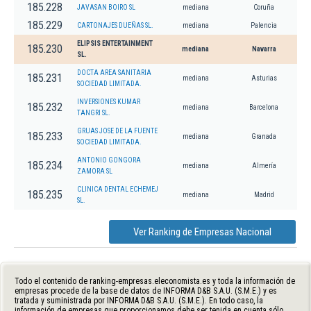
185.228
JAVASAN BOIRO SL
mediana
Coruña
185.229
CARTONAJES DUEÑAS SL.
mediana
Palencia
ELIPSIS ENTERTAINMENT
185.230
mediana
Navarra
SL.
DOCTA AREA SANITARIA
185.231
mediana
Asturias
SOCIEDAD LIMITADA.
INVERSIONES KUMAR
185.232
mediana
Barcelona
TANGRI SL.
GRUAS JOSE DE LA FUENTE
185.233
mediana
Granada
SOCIEDAD LIMITADA.
ANTONIO GONGORA
185.234
mediana
Almería
ZAMORA SL
CLINICA DENTAL ECHEMEJ
185.235
mediana
Madrid
SL.
Ver Ranking de Empresas Nacional
Todo el contenido de ranking-empresas.eleconomista.es y toda la información de
empresas procede de la base de datos de INFORMA D&B S.A.U. (S.M.E.) y es
tratada y suministrada por INFORMA D&B S.A.U. (S.M.E.). En todo caso, la
información de empresas que proporcionamos debe ser tenida en cuenta sólo