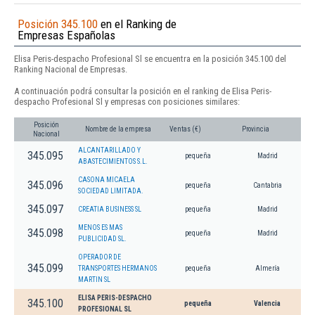
Posición 345.100
en el Ranking de
Empresas Españolas
Elisa Peris-despacho Profesional Sl se encuentra en la posición 345.100 del
Ranking Nacional de Empresas.
A continuación podrá consultar la posición en el ranking de Elisa Peris-
despacho Profesional Sl y empresas con posiciones similares:
Posición
Nombre de la empresa
Ventas (€)
Provincia
Nacional
ALCANTARILLADO Y
345.095
pequeña
Madrid
ABASTECIMIENTOS S.L.
CASONA MICAELA
345.096
pequeña
Cantabria
SOCIEDAD LIMITADA.
345.097
CREATIA BUSINESS SL
pequeña
Madrid
MENOS ES MAS
345.098
pequeña
Madrid
PUBLICIDAD SL.
OPERADOR DE
345.099
TRANSPORTES HERMANOS
pequeña
Almería
MARTIN SL
ELISA PERIS-DESPACHO
345.100
pequeña
Valencia
PROFESIONAL SL