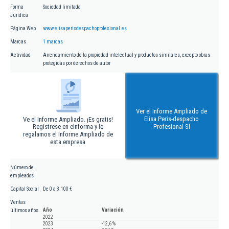
Forma
Sociedad limitada
Jurídica
Página Web
www.elisaperisdespachoprofesional.es
Marcas
1 marcas
Actividad
Arrendamiento de la propiedad intelectual y productos similares, excepto obras
protegidas por derechos de autor
Ver el Informe Ampliado de
Elisa Peris-despacho
Ve el Informe Ampliado. ¡Es gratis!
Regístrese en eInforma y le
Profesional Sl
regalamos el Informe Ampliado de
esta empresa
Número de
empleados
Capital Social
De 0 a 3.100 €
Ventas
Año
Variación
últimos años
2022
2023
-12,6 %