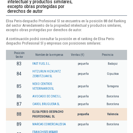
intelectual y productos similares,
excepto obras protegidas por
derechos de autor
Elisa Peris-despacho Profesional Sl se encuentra en la posición 88 del Ranking
del sector Arrendamiento de la propiedad intelectual y productos similares,
excepto obras protegidas por derechos de autor.
A continuación podrá consultar la posición en el ranking de Elisa Peris-
despacho Profesional Sl y empresas con posiciones similares:
Posición
Nombre de la empresa
Ventas (€)
Provincia
Sector
83
FAST FUEL S.L.
pequeña
Badajoz
HITZURUN HIZKUNTZ
84
pequeña
Gipuzkoa
ZERBITZUAK SL
NEXO CENTROS
85
pequeña
Tarragona
VETERINARIOS SL
86
AVOCADO DE CINE S.L.
pequeña
Barcelona
87
CAROL BRUGUERA SL
pequeña
Barcelona
ELISA PERIS-DESPACHO
88
pequeña
Valencia
PROFESIONAL SL
89
MARCAS COMERCIALES SA
pequeña
Barcelona
FRANCHISES MS&MR