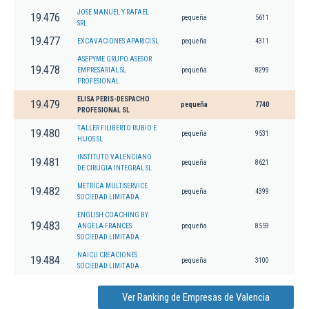
JOSE MANUEL Y RAFAEL
19.476
pequeña
5611
SRL
19.477
EXCAVACIONES APARICI SL
pequeña
4311
ASEPYME GRUPO ASESOR
19.478
EMPRESARIAL SL
pequeña
8299
PROFESIONAL
ELISA PERIS-DESPACHO
19.479
pequeña
7740
PROFESIONAL SL
TALLER FILIBERTO RUBIO E
19.480
pequeña
9531
HIJOS SL
INSTITUTO VALENCIANO
19.481
pequeña
8621
DE CIRUGIA INTEGRAL SL
METRICA MULTISERVICE
19.482
pequeña
4399
SOCIEDAD LIMITADA.
ENGLISH COACHING BY
19.483
ANGELA FRANCES
pequeña
8559
SOCIEDAD LIMITADA.
NAICU CREACIONES
19.484
pequeña
3100
SOCIEDAD LIMITADA.
Ver Ranking de Empresas de Valencia