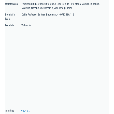
Objeto Social
Propiedad Industrial e Intelectual, registro de Patentes y Marcas, Diseños,
Modelos, Nombres de Dominio, Asesoría jurídica.
Domicilio
Calle Professor Beltran Baguena , 4 - OFICINA 116
Social
Localidad
Valencia
Teléfono
96045...