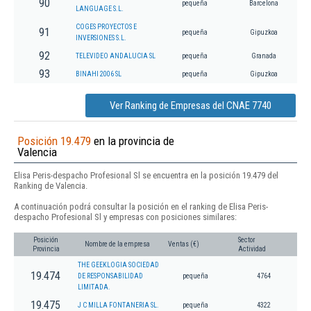
90
pequeña
Barcelona
LANGUAGE S.L.
COGES PROYECTOS E
91
pequeña
Gipuzkoa
INVERSIONES S.L.
92
TELEVIDEO ANDALUCIA SL
pequeña
Granada
93
BINAHI 2006 SL
pequeña
Gipuzkoa
Ver Ranking de Empresas del CNAE 7740
Posición 19.479
en la provincia de
Valencia
Elisa Peris-despacho Profesional Sl se encuentra en la posición 19.479 del
Ranking de Valencia.
A continuación podrá consultar la posición en el ranking de Elisa Peris-
despacho Profesional Sl y empresas con posiciones similares:
Posición
Sector
Nombre de la empresa
Ventas (€)
Provincia
Actividad
THE GEEKLOGIA SOCIEDAD
19.474
DE RESPONSABILIDAD
pequeña
4764
LIMITADA.
19.475
J C MILLA FONTANERIA SL.
pequeña
4322