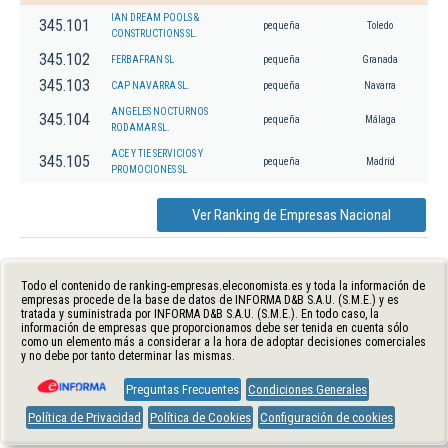
IAN DREAM POOLS &
345.101
pequeña
Toledo
CONSTRUCTIONS SL.
345.102
FERBAFRAN SL
pequeña
Granada
345.103
CAP NAVARRA SL.
pequeña
Navarra
ANGELES NOCTURNOS
345.104
pequeña
Málaga
RODAMAR SL.
ACE Y TIE SERVICIOS Y
345.105
pequeña
Madrid
PROMOCIONES SL
Ver Ranking de Empresas Nacional
Todo el contenido de ranking-empresas.eleconomista.es y toda la información de
empresas procede de la base de datos de INFORMA D&B S.A.U. (S.M.E.) y es
tratada y suministrada por INFORMA D&B S.A.U. (S.M.E.). En todo caso, la
información de empresas que proporcionamos debe ser tenida en cuenta sólo
como un elemento más a considerar a la hora de adoptar decisiones comerciales
y no debe por tanto determinar las mismas.
Preguntas Frecuentes
Condiciones Generales
Política de Privacidad
Política de Cookies
Configuración de cookies