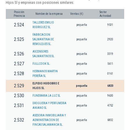
Hijos Sl y empresas con posiciones similares:
Posición
Sector
Nombre de la empresa
Ventas (€)
Provincia
Actividad
TALLERES EMILIO
2.524
pequeña
9531
RODRIGUEZ SL
FABRICACION
2.525
SALMANTINA DE
pequeña
2920
REMOLQUES SL.
ASCENSORES
2.526
pequeña
3319
SALMANTINOS SL
2.527
FULLCOOK SL.
pequeña
5611
HERMANOS MARTIN
2.528
pequeña
0161
PEREÑA SL
ELPIDIO HUIDOBRO E
2.529
pequeña
6820
HIJOS SL
2.530
FUNERARIA LA LUZ SL
pequeña
9630
DROGUERIA Y PERFUMERIA
2.531
pequeña
4752
ANIANO SL
ASESORIA INMOBILIARIA Y
2.532
ADMINISTRACION DE
pequeña
6832
FINCAS SALAMANCA SL.