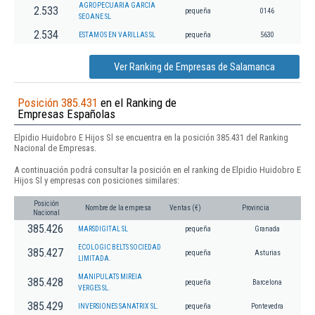
AGROPECUARIA GARCIA
2.533
pequeña
0146
SEOANE SL
2.534
ESTAMOS EN VARILLAS SL
pequeña
5630
Ver Ranking de Empresas de Salamanca
Posición 385.431
en el Ranking de
Empresas Españolas
Elpidio Huidobro E Hijos Sl se encuentra en la posición 385.431 del Ranking
Nacional de Empresas.
A continuación podrá consultar la posición en el ranking de Elpidio Huidobro E
Hijos Sl y empresas con posiciones similares:
Posición
Nombre de la empresa
Ventas (€)
Provincia
Nacional
385.426
MARSDIGITAL SL
pequeña
Granada
ECOLOGIC BELTS SOCIEDAD
385.427
pequeña
Asturias
LIMITADA.
MANIPULATS MIREIA
385.428
pequeña
Barcelona
VERGES SL.
385.429
INVERSIONES SANATRIX SL.
pequeña
Pontevedra