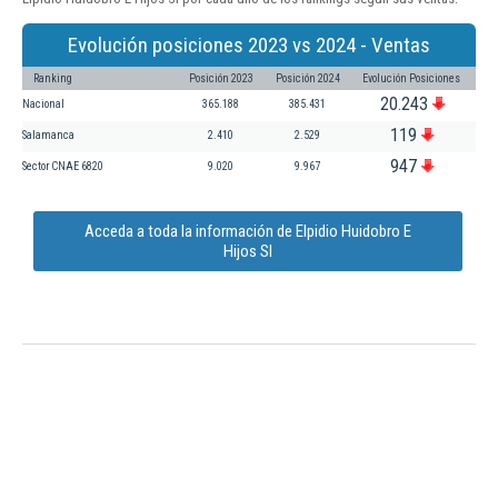
Evolución posiciones 2023 vs 2024 - Ventas
Ranking
Posición 2023
Posición 2024
Evolución Posiciones
20.243
Nacional
365.188
385.431
119
Salamanca
2.410
2.529
947
Sector CNAE 6820
9.020
9.967
Acceda a toda la información de Elpidio Huidobro E
Hijos Sl