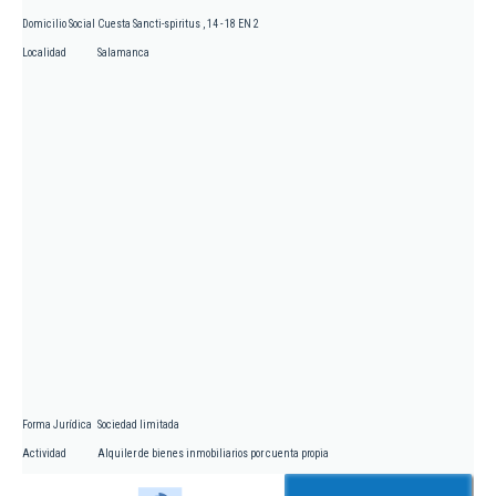
Domicilio Social
Cuesta Sancti-spiritus , 14 - 18 EN 2
Localidad
Salamanca
Forma Jurídica
Sociedad limitada
Actividad
Alquiler de bienes inmobiliarios por cuenta propia