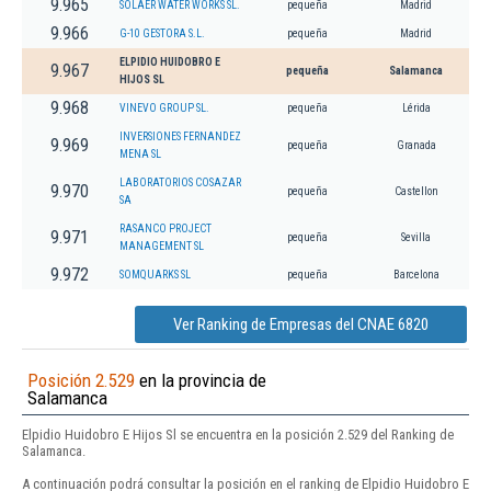
9.965
SOLAER WATER WORKS SL.
pequeña
Madrid
9.966
G-10 GESTORA S.L.
pequeña
Madrid
ELPIDIO HUIDOBRO E
9.967
pequeña
Salamanca
HIJOS SL
9.968
VINEVO GROUP SL.
pequeña
Lérida
INVERSIONES FERNANDEZ
9.969
pequeña
Granada
MENA SL
LABORATORIOS COSAZAR
9.970
pequeña
Castellon
SA
RASANCO PROJECT
9.971
pequeña
Sevilla
MANAGEMENT SL
9.972
SOMQUARKS SL
pequeña
Barcelona
Ver Ranking de Empresas del CNAE 6820
Posición 2.529
en la provincia de
Salamanca
Elpidio Huidobro E Hijos Sl se encuentra en la posición 2.529 del Ranking de
Salamanca.
A continuación podrá consultar la posición en el ranking de Elpidio Huidobro E