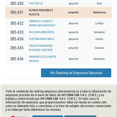
385.430
FIVE FISH, SL.
pequeña
Soria
ELPIDIO HUIDOBRO E
385.431
pequeña
Salamanca
HIJOS SL
DESPACHO JURIDICO
385.432
pequeña
La Rioja
MARIN ABOGADOS SLP
385.433
RIOLOBOS ASESORES SL
pequeña
Valladolid
385.434
FUSTERIA MONT-RAS SL
pequeña
Gerona
CARLOS PESCADERIA
385.435
pequeña
Granada
SOCIEDAD LIMITADA
ANDAMIOS COLGANTES
385.436
pequeña
Barcelona
DAGA SL.
Ver Ranking de Empresas Nacional
Todo el contenido de ranking-empresas.eleconomista.es y toda la información de
empresas procede de la base de datos de INFORMA D&B S.A.U. (S.M.E.) y es
tratada y suministrada por INFORMA D&B S.A.U. (S.M.E.). En todo caso, la
información de empresas que proporcionamos debe ser tenida en cuenta sólo
como un elemento más a considerar a la hora de adoptar decisiones comerciales
y no debe por tanto determinar las mismas.