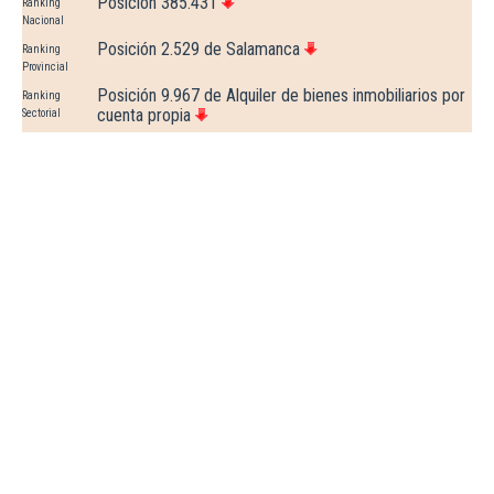
Posición 385.431
Ranking
Nacional
Posición 2.529 de Salamanca
Ranking
Provincial
Posición 9.967 de Alquiler de bienes inmobiliarios por
Ranking
cuenta propia
Sectorial