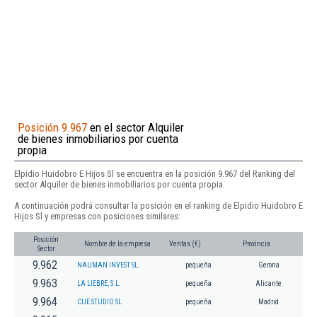
Posición 9.967
en el sector Alquiler
de bienes inmobiliarios por cuenta
propia
Elpidio Huidobro E Hijos Sl se encuentra en la posición 9.967 del Ranking del
sector Alquiler de bienes inmobiliarios por cuenta propia.
A continuación podrá consultar la posición en el ranking de Elpidio Huidobro E
Hijos Sl y empresas con posiciones similares:
Posición
Nombre de la empresa
Ventas (€)
Provincia
Sector
9.962
NAUMAN INVEST SL.
pequeña
Gerona
9.963
LA LIEBRE, S.L.
pequeña
Alicante
9.964
CUE STUDIO SL
pequeña
Madrid