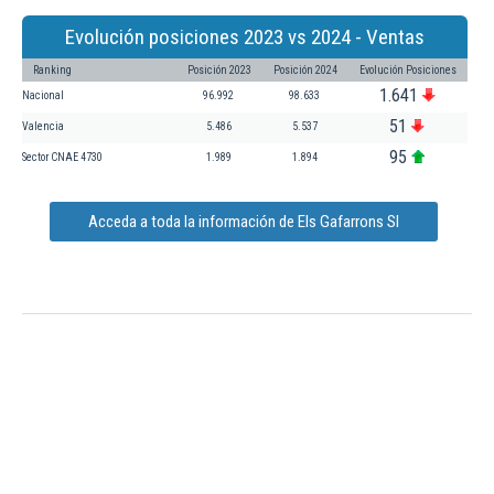
Evolución posiciones 2023 vs 2024 - Ventas
Ranking
Posición 2023
Posición 2024
Evolución Posiciones
1.641
Nacional
96.992
98.633
51
Valencia
5.486
5.537
95
Sector CNAE 4730
1.989
1.894
Acceda a toda la información de Els Gafarrons Sl