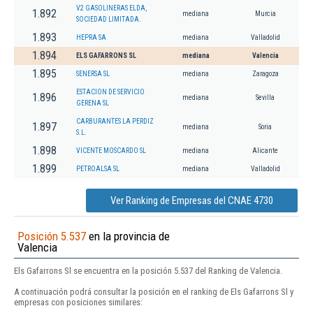
V2 GASOLINERAS ELDA,
1.892
mediana
Murcia
SOCIEDAD LIMITADA.
1.893
HEPRA SA
mediana
Valladolid
1.894
ELS GAFARRONS SL
mediana
Valencia
1.895
SENERSA SL
mediana
Zaragoza
ESTACION DE SERVICIO
1.896
mediana
Sevilla
GERENA SL
CARBURANTES LA PERDIZ
1.897
mediana
Soria
S.L.
1.898
VICENTE MOSCARDO SL
mediana
Alicante
1.899
PETROALSA SL
mediana
Valladolid
Ver Ranking de Empresas del CNAE 4730
Posición 5.537
en la provincia de
Valencia
Els Gafarrons Sl se encuentra en la posición 5.537 del Ranking de Valencia.
A continuación podrá consultar la posición en el ranking de Els Gafarrons Sl y
empresas con posiciones similares: