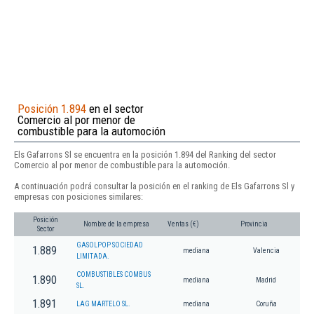
Posición 1.894
en el sector
Comercio al por menor de
combustible para la automoción
Els Gafarrons Sl se encuentra en la posición 1.894 del Ranking del sector
Comercio al por menor de combustible para la automoción.
A continuación podrá consultar la posición en el ranking de Els Gafarrons Sl y
empresas con posiciones similares:
Posición
Nombre de la empresa
Ventas (€)
Provincia
Sector
GASOLPOP SOCIEDAD
1.889
mediana
Valencia
LIMITADA.
COMBUSTIBLES COMBUS
1.890
mediana
Madrid
SL.
1.891
LAG MARTELO SL.
mediana
Coruña