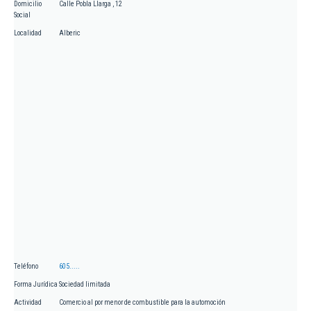
Domicilio
Calle Pobla Llarga , 12
Social
Localidad
Alberic
Teléfono
605.....
Forma Jurídica
Sociedad limitada
Actividad
Comercio al por menor de combustible para la automoción