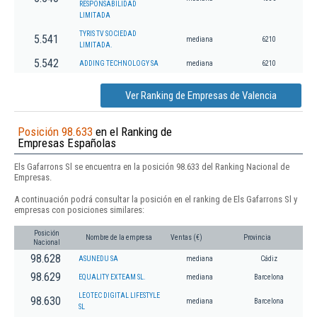
RESPONSABILIDAD
LIMITADA
TYRIS TV SOCIEDAD
5.541
mediana
6210
LIMITADA.
5.542
ADDING TECHNOLOGY SA
mediana
6210
Ver Ranking de Empresas de Valencia
Posición 98.633
en el Ranking de
Empresas Españolas
Els Gafarrons Sl se encuentra en la posición 98.633 del Ranking Nacional de
Empresas.
A continuación podrá consultar la posición en el ranking de Els Gafarrons Sl y
empresas con posiciones similares:
Posición
Nombre de la empresa
Ventas (€)
Provincia
Nacional
98.628
ASUNEDU SA
mediana
Cádiz
98.629
EQUALITY EXTEAM SL.
mediana
Barcelona
LEOTEC DIGITAL LIFESTYLE
98.630
mediana
Barcelona
SL