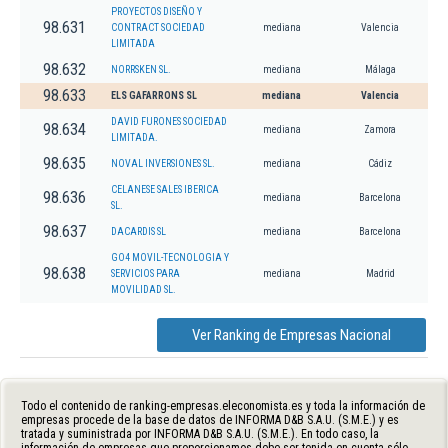
PROYECTOS DISEÑO Y
98.631
CONTRACT SOCIEDAD
mediana
Valencia
LIMITADA
98.632
NORRSKEN SL.
mediana
Málaga
98.633
ELS GAFARRONS SL
mediana
Valencia
DAVID FURONES SOCIEDAD
98.634
mediana
Zamora
LIMITADA.
98.635
NOVAL INVERSIONES SL.
mediana
Cádiz
CELANESE SALES IBERICA
98.636
mediana
Barcelona
SL.
98.637
DACARDIS SL
mediana
Barcelona
GO4 MOVIL-TECNOLOGIA Y
98.638
SERVICIOS PARA
mediana
Madrid
MOVILIDAD SL.
Ver Ranking de Empresas Nacional
Todo el contenido de ranking-empresas.eleconomista.es y toda la información de
empresas procede de la base de datos de INFORMA D&B S.A.U. (S.M.E.) y es
tratada y suministrada por INFORMA D&B S.A.U. (S.M.E.). En todo caso, la
información de empresas que proporcionamos debe ser tenida en cuenta sólo