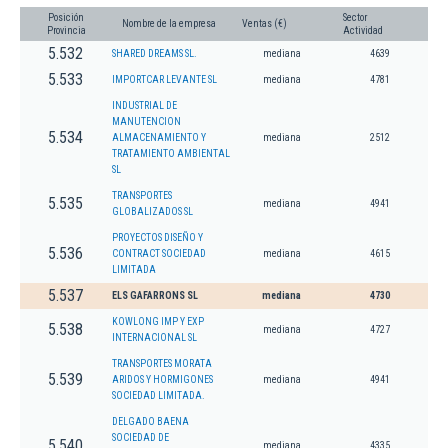
Posición
Sector
Nombre de la empresa
Ventas (€)
Provincia
Actividad
5.532
SHARED DREAMS SL.
mediana
4639
5.533
IMPORTCAR LEVANTE SL
mediana
4781
INDUSTRIAL DE
MANUTENCION
5.534
ALMACENAMIENTO Y
mediana
2512
TRATAMIENTO AMBIENTAL
SL
TRANSPORTES
5.535
mediana
4941
GLOBALIZADOS SL
PROYECTOS DISEÑO Y
5.536
CONTRACT SOCIEDAD
mediana
4615
LIMITADA
5.537
ELS GAFARRONS SL
mediana
4730
KOWLONG IMP Y EXP
5.538
mediana
4727
INTERNACIONAL SL
TRANSPORTES MORATA
5.539
ARIDOS Y HORMIGONES
mediana
4941
SOCIEDAD LIMITADA.
DELGADO BAENA
SOCIEDAD DE
5.540
mediana
4335