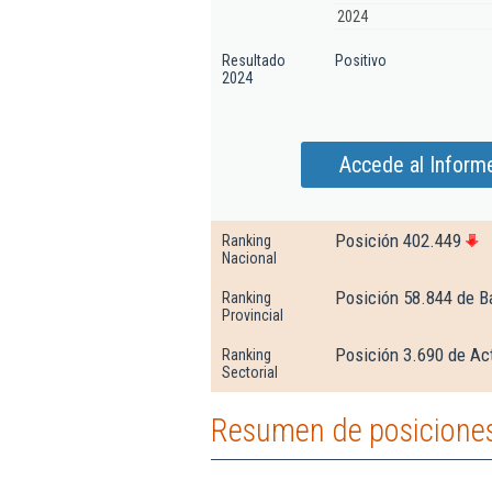
2024
Resultado
Positivo
2024
Accede al Informe
Posición 402.449
Ranking
Nacional
Posición 58.844 de B
Ranking
Provincial
Posición 3.690 de Ac
Ranking
Sectorial
Resumen de posiciones 