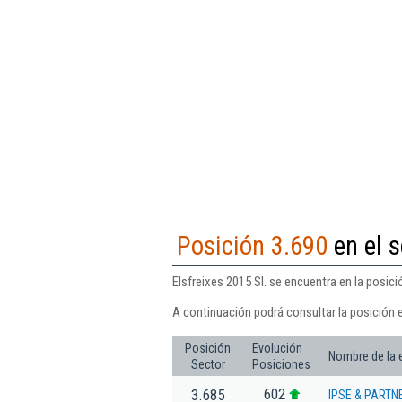
Posición 3.690
en el s
Elsfreixes 2015 Sl. se encuentra en la posic
A continuación podrá consultar la posición e
Posición
Evolución
Nombre de la
Sector
Posiciones
602
3.685
IPSE & PARTN