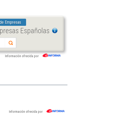
 de Empresas
mpresas Españolas
Información ofrecida por
Información ofrecida por