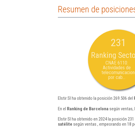
Resumen de posiciones 
231
Ranking Secto
CNAE 6110:
Actividades de
telecomunicacio
por cab...
Elstir Sl ha obtenido la posición 269.506 del
En el
Ranking de Barcelona
según ventas, 
Elstir Sl ha obtenido en 2024 la posición 231
satélite
según ventas , empeorando en 18 po