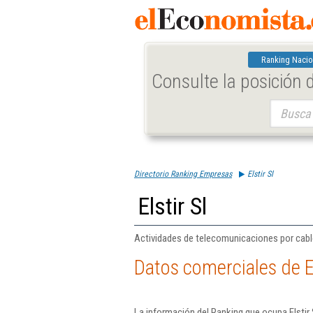
Ranking Nacio
Consulte la posición
Buscar:
Directorio Ranking Empresas
Elstir Sl
Elstir Sl
Actividades de telecomunicaciones por cable,
Datos comerciales de El
La información del Ranking que ocupa Elstir 