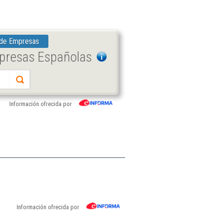
 de Empresas
mpresas Españolas
Información ofrecida por
Información ofrecida por