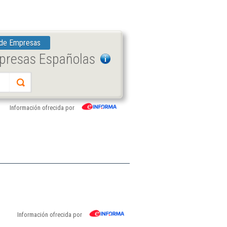
 de Empresas
mpresas Españolas
Información ofrecida por
Información ofrecida por