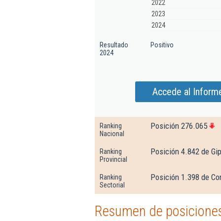
2022
2023
2024
Resultado
Positivo
2024
Accede al Inform
Posición 276.065
Ranking
Nacional
Posición 4.842 de Gi
Ranking
Provincial
Posición 1.398 de Co
Ranking
Sectorial
Resumen de posiciones