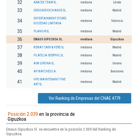
32
ARACEX TEAM SL.
mediana
Lérida
33
DESIGNER EXCHANGE SL.
mediana
Madrid
ENTERTAINMENT STORES
34
mediana
Valencia
SOCIEDAD LIMITADA.
35
PLANIUR SL
mediana
Madrid
36
EMAUS GIPUZKOA SL.
mediana
Gipuzkoa
37
KEWAY CASH & VERD SL.
mediana
Madrid
38
FILATELIA IBERPHIL SL
mediana
Madrid
39
AIM GIRONA SL.
mediana
Gerona
40
AP WATCHES S.A.
mediana
Barcelona
HPD MAINTENANT FINE
41
mediana
Madrid
ART SL
Ver Ranking de Empresas del CNAE 4779
Posición 2.039
en la provincia de
Gipuzkoa
Emaus Gipuzkoa Sl. se encuentra en la posición 2.039 del Ranking de
Gipuzkoa.