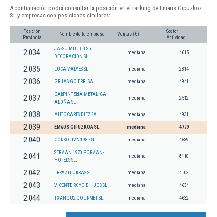
A continuación podrá consultar la posición en el ranking de Emaus Gipuzkoa
Sl. y empresas con posiciones similares:
Posición
Sector
Nombre de la empresa
Ventas (€)
Provincia
Actividad
JARSO MUEBLES Y
2.034
mediana
4615
DECORACION SL
2.035
LUCA VALVES SL
mediana
2814
2.036
GRUAS GOIERRI SA
mediana
4941
CARPINTERIA METALICA
2.037
mediana
2512
ALOÑA SL
2.038
AUTOCARES DIEZ SA
mediana
4931
2.039
EMAUS GIPUZKOA SL.
mediana
4779
2.040
CONSOLIVA 1987 SL
mediana
4639
SERMAN 1970 PORMAN-
2.041
mediana
8110
HOTELS SL.
2.042
ERRAZU OBRAS SL
mediana
4102
2.043
VICENTE ROYO E HIJOS SL
mediana
4634
2.044
TXANGU2 GOURMET SL.
mediana
4632