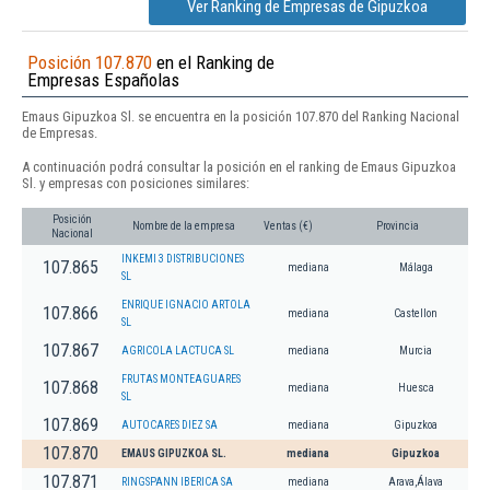
Ver Ranking de Empresas de Gipuzkoa
Posición 107.870
en el Ranking de
Empresas Españolas
Emaus Gipuzkoa Sl. se encuentra en la posición 107.870 del Ranking Nacional
de Empresas.
A continuación podrá consultar la posición en el ranking de Emaus Gipuzkoa
Sl. y empresas con posiciones similares:
Posición
Nombre de la empresa
Ventas (€)
Provincia
Nacional
INKEMI 3 DISTRIBUCIONES
107.865
mediana
Málaga
SL
ENRIQUE IGNACIO ARTOLA
107.866
mediana
Castellon
SL
107.867
AGRICOLA LACTUCA SL
mediana
Murcia
FRUTAS MONTEAGUARES
107.868
mediana
Huesca
SL
107.869
AUTOCARES DIEZ SA
mediana
Gipuzkoa
107.870
EMAUS GIPUZKOA SL.
mediana
Gipuzkoa
107.871
RINGSPANN IBERICA SA
mediana
Arava,Álava