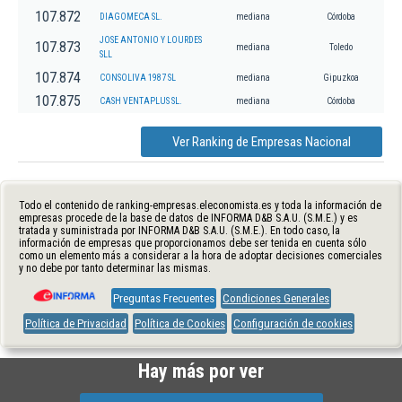
107.872
DIAGOMECA SL.
mediana
Córdoba
JOSE ANTONIO Y LOURDES
107.873
mediana
Toledo
SLL
107.874
CONSOLIVA 1987 SL
mediana
Gipuzkoa
107.875
CASH VENTAPLUS SL.
mediana
Córdoba
Ver Ranking de Empresas Nacional
Todo el contenido de ranking-empresas.eleconomista.es y toda la información de
empresas procede de la base de datos de INFORMA D&B S.A.U. (S.M.E.) y es
tratada y suministrada por INFORMA D&B S.A.U. (S.M.E.). En todo caso, la
información de empresas que proporcionamos debe ser tenida en cuenta sólo
como un elemento más a considerar a la hora de adoptar decisiones comerciales
y no debe por tanto determinar las mismas.
Preguntas Frecuentes
Condiciones Generales
Política de Privacidad
Política de Cookies
Configuración de cookies
Hay más por ver