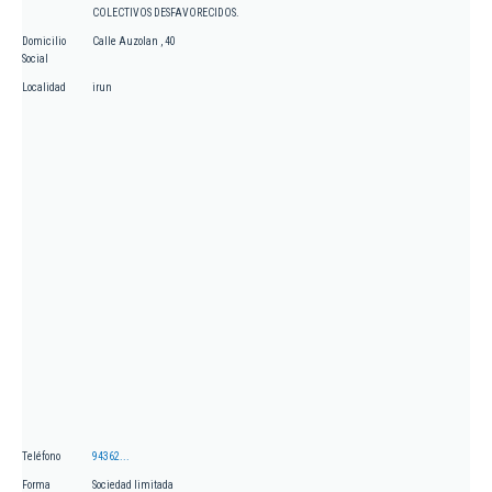
COLECTIVOS DESFAVORECIDOS.
Domicilio
Calle Auzolan , 40
Social
Localidad
irun
Teléfono
94362...
Forma
Sociedad limitada