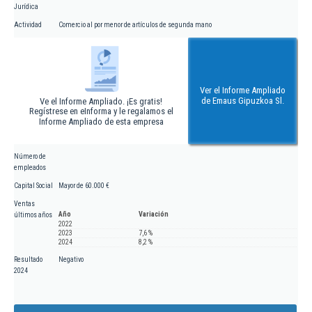
Jurídica
Actividad
Comercio al por menor de artículos de segunda mano
Ver el Informe Ampliado
de Emaus Gipuzkoa Sl.
Ve el Informe Ampliado. ¡Es gratis!
Regístrese en eInforma y le regalamos el
Informe Ampliado de esta empresa
Número de
empleados
Capital Social
Mayor de 60.000 €
Ventas
Año
Variación
últimos años
2022
2023
7,6 %
2024
8,2 %
Resultado
Negativo
2024