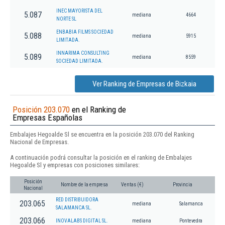
INEC MAYORISTA DEL
5.087
mediana
4664
NORTE SL
ENBABIA FILMS SOCIEDAD
5.088
mediana
5915
LIMITADA.
INNARIMA CONSULTING
5.089
mediana
8559
SOCIEDAD LIMITADA.
Ver Ranking de Empresas de Bizkaia
Posición 203.070
en el Ranking de
Empresas Españolas
Embalajes Hegoalde Sl se encuentra en la posición 203.070 del Ranking
Nacional de Empresas.
A continuación podrá consultar la posición en el ranking de Embalajes
Hegoalde Sl y empresas con posiciones similares:
Posición
Nombre de la empresa
Ventas (€)
Provincia
Nacional
RED DISTRIBUIDORA
203.065
mediana
Salamanca
SALAMANCA SL.
203.066
INOVALABS DIGITAL SL.
mediana
Pontevedra