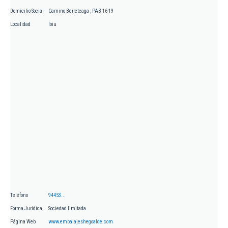
Domicilio Social
Camino Berreteaga , PAB 16-19
Localidad
loiu
Teléfono
94453...
Forma Jurídica
Sociedad limitada
Página Web
www.embalajeshegoalde.com