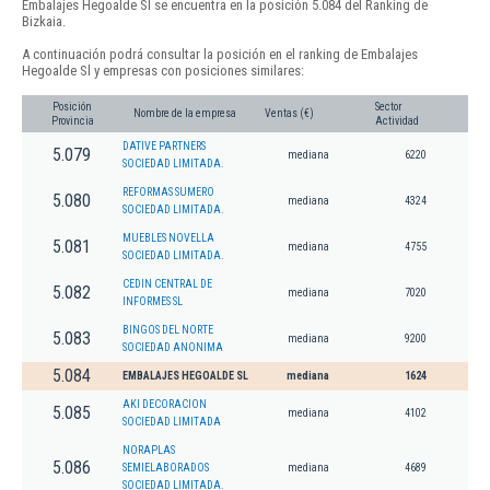
Embalajes Hegoalde Sl se encuentra en la posición 5.084 del Ranking de
Bizkaia.
A continuación podrá consultar la posición en el ranking de Embalajes
Hegoalde Sl y empresas con posiciones similares:
Posición
Sector
Nombre de la empresa
Ventas (€)
Provincia
Actividad
DATIVE PARTNERS
5.079
mediana
6220
SOCIEDAD LIMITADA.
REFORMAS SUMERO
5.080
mediana
4324
SOCIEDAD LIMITADA.
MUEBLES NOVELLA
5.081
mediana
4755
SOCIEDAD LIMITADA.
CEDIN CENTRAL DE
5.082
mediana
7020
INFORMES SL
BINGOS DEL NORTE
5.083
mediana
9200
SOCIEDAD ANONIMA
5.084
EMBALAJES HEGOALDE SL
mediana
1624
AKI DECORACION
5.085
mediana
4102
SOCIEDAD LIMITADA
NORAPLAS
5.086
SEMIELABORADOS
mediana
4689
SOCIEDAD LIMITADA.