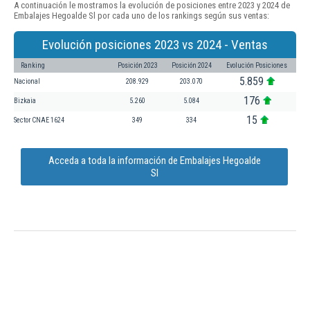
A continuación le mostramos la evolución de posiciones entre 2023 y 2024 de
Embalajes Hegoalde Sl por cada uno de los rankings según sus ventas:
Evolución posiciones 2023 vs 2024 - Ventas
Ranking
Posición 2023
Posición 2024
Evolución Posiciones
5.859
Nacional
208.929
203.070
176
Bizkaia
5.260
5.084
15
Sector CNAE 1624
349
334
Acceda a toda la información de Embalajes Hegoalde
Sl