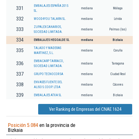
EMBALAJES ESPAÑA 2015
331
mediana
Málaga
SL.
332
WOOD4YOU TALARN SL.
mediana
Lérida
ZUPALEXCANARIOS,
333
mediana
Palmas (las)
SOCIEDAD LIMITADA.
334
EMBALAJES HEGOALDE SL
mediana
Bizkaia
TALADO Y MADERAS
335
mediana
Coruña
MARTINEZ, S.L.
EMBACARP TARRACO,
336
mediana
Tarragona
SOCIEDAD LIMITADA.
337
GRUPO TECNOCOR SA
mediana
Ciudad Real
ENVASES FUENTE DEL
338
mediana
Cáceres
ALISO S.COOP. LTDA
339
EMBALAJES ATXA SL
mediana
Bizkaia
Ver Ranking de Empresas del CNAE 1624
Posición 5.084
en la provincia de
Bizkaia