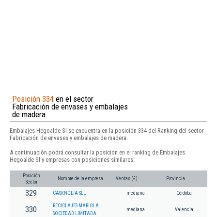
Posición 334
en el sector
Fabricación de envases y embalajes
de madera
Embalajes Hegoalde Sl se encuentra en la posición 334 del Ranking del sector
Fabricación de envases y embalajes de madera.
A continuación podrá consultar la posición en el ranking de Embalajes
Hegoalde Sl y empresas con posiciones similares:
Posición
Nombre de la empresa
Ventas (€)
Provincia
Sector
329
CASKNOLIA SLU
mediana
Córdoba
RECICLAJES MARIOLA
330
mediana
Valencia
SOCIEDAD LIMITADA.