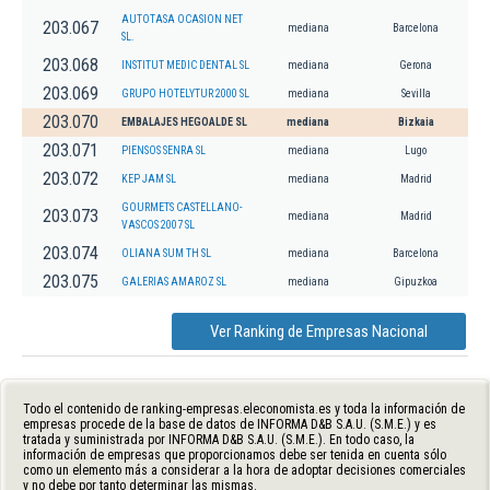
AUTOTASA OCASION NET
203.067
mediana
Barcelona
SL.
203.068
INSTITUT MEDIC DENTAL SL
mediana
Gerona
203.069
GRUPO HOTELYTUR 2000 SL
mediana
Sevilla
203.070
EMBALAJES HEGOALDE SL
mediana
Bizkaia
203.071
PIENSOS SENRA SL
mediana
Lugo
203.072
KEP JAM SL
mediana
Madrid
GOURMETS CASTELLANO-
203.073
mediana
Madrid
VASCOS 2007 SL
203.074
OLIANA SUM TH SL
mediana
Barcelona
203.075
GALERIAS AMAROZ SL
mediana
Gipuzkoa
Ver Ranking de Empresas Nacional
Todo el contenido de ranking-empresas.eleconomista.es y toda la información de
empresas procede de la base de datos de INFORMA D&B S.A.U. (S.M.E.) y es
tratada y suministrada por INFORMA D&B S.A.U. (S.M.E.). En todo caso, la
información de empresas que proporcionamos debe ser tenida en cuenta sólo
como un elemento más a considerar a la hora de adoptar decisiones comerciales
y no debe por tanto determinar las mismas.