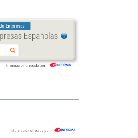
 de Empresas
mpresas Españolas
Información ofrecida por
Información ofrecida por