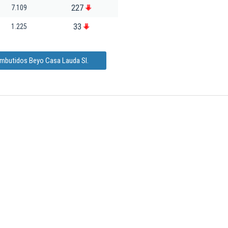
227
7.109
33
1.225
Embutidos Beyo Casa Lauda Sl.