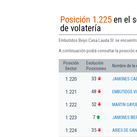
Posición 1.225
en el s
de volatería
Embutidos Beyo Casa Lauda Sl. se encuentra 
A continuación podrá consultar la posición 
Posición
Evolución
Nombre de la
Sector
Posiciones
33
1.220
JAMONES CA
48
1.221
EMBUTIDOS VI
52
1.222
MARTIN GAYUB
7
1.223
JAMONES IBE
35
1.224
AIRES DE SAN