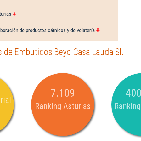
turias
boración de productos cárnicos y de volatería
 de Embutidos Beyo Casa Lauda Sl.
7.109
400
rial
Ranking Asturias
Ranking