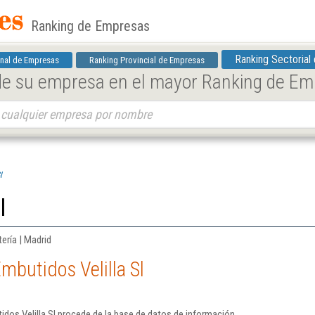
Ranking de Empresas
Ranking Sectorial
nal de Empresas
Ranking Provincial de Empresas
 de su empresa en el mayor Ranking de E
l
l
ería | Madrid
mbutidos Velilla Sl
dos Velilla Sl procede de la base de datos de información