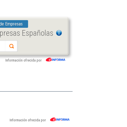
 de Empresas
mpresas Españolas
Información ofrecida por
Información ofrecida por