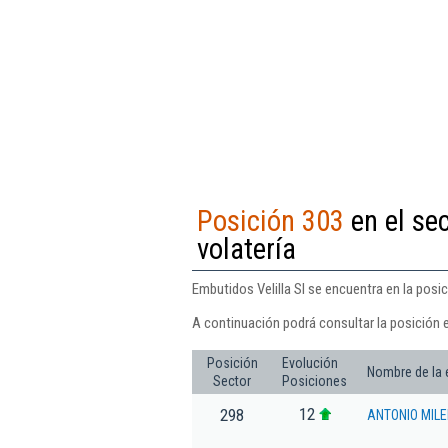
Posición 303
en el se
volatería
Embutidos Velilla Sl se encuentra en la posi
A continuación podrá consultar la posición e
Posición
Evolución
Nombre de la
Sector
Posiciones
12
298
ANTONIO MILE