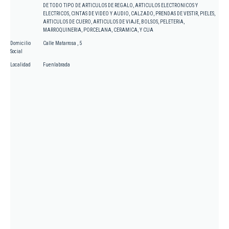
DE TODO TIPO DE ARTICULOS DE REGALO, ARTICULOS ELECTRONICOS Y
ELECTRICOS, CINTAS DE VIDEO Y AUDIO, CALZADO, PRENDAS DE VESTIR, PIELES,
ARTICULOS DE CUERO, ARTICULOS DE VIAJE, BOLSOS, PELETERIA,
MARROQUINERIA, PORCELANA, CERAMICA, Y CUA
Domicilio
Calle Matarrosa , 5
Social
Localidad
Fuenlabrada