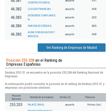
46.381
pequeña
4101
CONSTRUCCIONES SL.
46.382
LOGICSOFTWARE SAU
pequeña
4650
EVERGREEN COMPLIANCE
46.383
pequeña
6220
SL.
46.384
INMUEBLES ECREDA SL
pequeña
6820
AURA COMUNICACION Y
46.385
pequeña
4650
MEDIOS SL.
Ver Ranking de Empresas de Madrid
Posición 255.208
en el Ranking de
Empresas Españolas
Emdeca 2013 Sl. se encuentra en la posición 255.208 del Ranking Nacional de
Empresas.
A continuación podrá consultar la posición en el ranking de Emdeca 2013 Sl. y
empresas con posiciones similares:
Posición
Nombre de la empresa
Ventas (€)
Provincia
Nacional
255.203
YALACE CAN SL.
pequeña
Palmas (las)