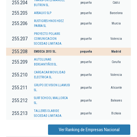
TRANSPORTES MANUEL
255.204
pequeña
Cádiz
BUTRON SL.
255.205
ARSALVO SLP
pequeña
Barcelona
RUSTIGRES HNOS HDEZ
255.206
pequeña
Murcia
PARRA SL
PROYECTO POLARIS
255.207
COMUNICACION
pequeña
Valencia
SOCIEDAD LIMITADA.
255.208
EMDECA 2013 SL.
pequeña
Madrid
AUTOLUNAS
255.209
pequeña
Coruña
BERGANTIÑOS SL.
CARGACAR MOVILIDAD
255.210
pequeña
Valencia
ELECTRICA SL.
GRUPO DE VISION LLAMUSI
255.211
pequeña
Alicante
SL.
SURF SCHOOL MALLORCA
255.212
pequeña
Baleares
SL.
TALLERES OLABIDE
255.213
pequeña
Bizkaia
SOCIEDAD LIMITADA.
Ver Ranking de Empresas Nacional