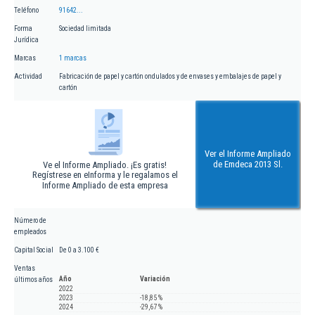
Teléfono
91642...
Forma
Sociedad limitada
Jurídica
Marcas
1 marcas
Actividad
Fabricación de papel y cartón ondulados y de envases y embalajes de papel y
cartón
Ver el Informe Ampliado
de Emdeca 2013 Sl.
Ve el Informe Ampliado. ¡Es gratis!
Regístrese en eInforma y le regalamos el
Informe Ampliado de esta empresa
Número de
empleados
Capital Social
De 0 a 3.100 €
Ventas
Año
Variación
últimos años
2022
2023
-18,85 %
2024
-29,67 %