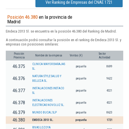
Ver Ranking de Empresas del CNAE 1721
Posición 46.380
en la provincia de
Madrid
Emdeca 2013 Sl. se encuentra en la posición 46.380 del Ranking de Madrid.
A continuación podrá consultar la posición en el ranking de Emdeca 2013 Sl. y
empresas con posiciones similares:
Posición
Sector
Nombre de la empresa
Ventas (€)
Provincia
Actividad
CLINICA MAYOR BARAJAS
46.375
pequeña
8699
SL.
NATURA STYLE SALUD Y
46.376
pequeña
9622
BELLEZA SL.
INSTALACIONES INSTACO
46.377
pequeña
4321
SL
INSTALACIONES
46.378
pequeña
4321
ELECTRICAS NOVOLUZ SL.
46.379
MUNDO BUCAL SLP
pequeña
8623
46.380
EMDECA 2013 SL.
pequeña
1721
RIVAS LOZOYA