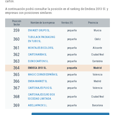
cartón.
A continuación podrá consultar la posición en el ranking de Emdeca 2013 Sl. y
empresas con posiciones similares:
Posición
Nombre de la empresa
Ventas (€)
Provincia
Sector
359
ENVASET GRUPO SL.
pequeña
Murcia
TUBULACK PACKAGING
360
pequeña
Cádiz
EN TUBO SL.
361
MONTAJES BICOLOR SL
pequeña
Alicante
362
CARTONARBA SL
pequeña
Ciudad Real
363
EUSKOCARTON S L
pequeña
Cantabria
364
EMDECA 2013 SL.
pequeña
Madrid
365
MAGIC CORNER ESPAÑA SL
pequeña
Valencia
366
EMBA-MARKET SL
pequeña
Madrid
367
CARTONAJES PUIG SL
pequeña
Valencia
CARTONAJES EURO BOX
368
pequeña
Ciudad Real
SOCIEDAD LIMITADA.
369
ABELLAPACK S.L.
pequeña
Barcelona