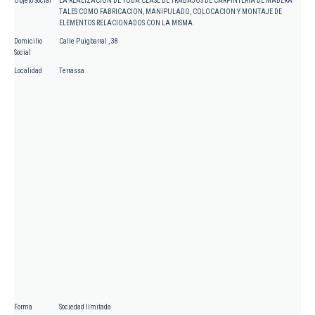
Objeto Social
LA REALIZACION DE TODA CLASE DE TRABAJOS DE CARPINTERIA DE MADERA
TALES COMO FABRICACION, MANIPULADO, COLOCACION Y MONTAJE DE
ELEMENTOS RELACIONADOS CON LA MISMA.
Domicilio
Calle Puigbarral , 38
Social
Localidad
Terrassa
Forma
Sociedad limitada