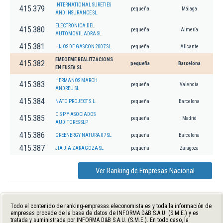
INTERNATIONAL SURETIES
415.379
pequeña
Málaga
AND INSURANCE SL.
ELECTRONICA DEL
415.380
pequeña
Almería
AUTOMOVIL ADRA SL
415.381
HIJOS DE GASCON 2007 SL.
pequeña
Alicante
EMEOEME REALITZACIONS
415.382
pequeña
Barcelona
EN FUSTA SL
HERMANOS MARCH
415.383
pequeña
Valencia
ANDREU SL
415.384
NATO PROJECT S.L.
pequeña
Barcelona
O S P Y ASOCIADOS
415.385
pequeña
Madrid
AUDITORES SLP
415.386
GREENERGY NATURA 07 SL
pequeña
Barcelona
415.387
JIA JIA ZARAGOZA SL
pequeña
Zaragoza
Ver Ranking de Empresas Nacional
Todo el contenido de ranking-empresas.eleconomista.es y toda la información de
empresas procede de la base de datos de INFORMA D&B S.A.U. (S.M.E.) y es
tratada y suministrada por INFORMA D&B S.A.U. (S.M.E.). En todo caso, la