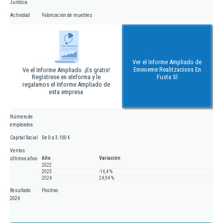
Jurídica
Actividad
Fabricación de muebles
Ver el Informe Ampliado de
Emeoeme Realitzacions En
Ve el Informe Ampliado. ¡Es gratis!
Regístrese en eInforma y le
Fusta Sl
regalamos el Informe Ampliado de
esta empresa
Número de
empleados
Capital Social
De 0 a 3.100 €
Ventas
Año
Variación
últimos años
2022
2023
-16,4 %
2024
24,94 %
Resultado
Positivo
2024