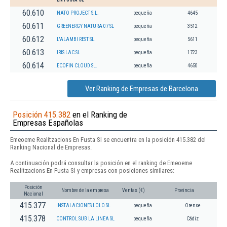
60.610
NATO PROJECT S.L.
pequeña
4645
60.611
GREENERGY NATURA 07 SL
pequeña
3512
60.612
L'ALAMBI REST SL.
pequeña
5611
60.613
IRIS LAC SL
pequeña
1723
60.614
ECOFIN CLOUD SL.
pequeña
4650
Ver Ranking de Empresas de Barcelona
Posición 415.382
en el Ranking de
Empresas Españolas
Emeoeme Realitzacions En Fusta Sl se encuentra en la posición 415.382 del
Ranking Nacional de Empresas.
A continuación podrá consultar la posición en el ranking de Emeoeme
Realitzacions En Fusta Sl y empresas con posiciones similares:
Posición
Nombre de la empresa
Ventas (€)
Provincia
Nacional
415.377
INSTALACIONES LOLO SL
pequeña
Orense
415.378
CONTROL SUB LA LINEA SL
pequeña
Cádiz