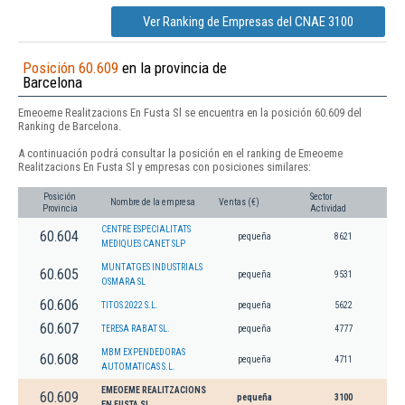
Ver Ranking de Empresas del CNAE 3100
Posición 60.609
en la provincia de
Barcelona
Emeoeme Realitzacions En Fusta Sl se encuentra en la posición 60.609 del
Ranking de Barcelona.
A continuación podrá consultar la posición en el ranking de Emeoeme
Realitzacions En Fusta Sl y empresas con posiciones similares:
Posición
Sector
Nombre de la empresa
Ventas (€)
Provincia
Actividad
CENTRE ESPECIALITATS
60.604
pequeña
8621
MEDIQUES CANET SLP
MUNTATGES INDUSTRIALS
60.605
pequeña
9531
OSMARA SL
60.606
TITOS 2022 S.L.
pequeña
5622
60.607
TERESA RABAT SL.
pequeña
4777
MBM EXPENDEDORAS
60.608
pequeña
4711
AUTOMATICAS S.L.
EMEOEME REALITZACIONS
60.609
pequeña
3100
EN FUSTA SL