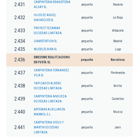
CARPINTERIA-EBANISTERIA
2.431
pequeña
Navarra
ALDAY SL.
HIJOS DE ANGEL
2.432
pequeña
La Rioja
NAVASCUES SL
PROYECT FECAMAR
2.433
pequeña
Albacete
SOCIEDAD LIMITADA.
2.434
GAMESTATION SL
pequeña
Madrid
2.435
MUEBLES AIRA SL
pequeña
Lugo
EMEOEME REALITZACIONS
2.436
pequeña
Barcelona
EN FUSTA SL
CARPINTERIA FERNANDEZ
2.437
pequeña
Pontevedra
VILA SL
TAPIZADOS ALBERO
2.438
pequeña
Sevilla
SOCIEDAD LIMITADA.
CARPINTERIA ANDUEZA
2.439
pequeña
Castellon
SOCIEDAD LIMITADA
ARTEMAR AUXILIAR EN
2.440
pequeña
Murcia
MARMOL S.L.
CARPINTERIA DIEGO Y
2.441
MARTIN SOCIEDAD
pequeña
Jaén
LIMITADA.