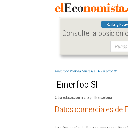
Ranking Nacio
Consulte la posición
Buscar:
Directorio Ranking Empresas
Emerfoc Sl
Emerfoc Sl
Otra educación n.c.o.p. | Barcelona
Datos comerciales de 
La información del Ranking que ocupa Emerfo