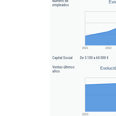
Número de
Evo
empleados
2021
2022
Capital Social
De 3.100 a 60.000 €
Ventas últimos
Evolució
años
2023