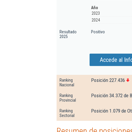
Año
2023
2024
Resultado
Positivo
2025
Accede al In
Posición 227.436
Ranking
Nacional
Posición 34.372 de 
Ranking
Provincial
Posición 1.079 de Ot
Ranking
Sectorial
Resumen de posiciones