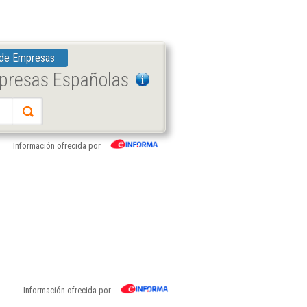
 de Empresas
mpresas Españolas
Información ofrecida por
Información ofrecida por