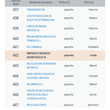
Posición
Nombre de la empresa
Ventas (€)
Provincia
Sector
437
FEMORGANIC SA
pequeña
Valencia
COOP DE RECOGIDA DE
438
pequeña
Badajoz
ACEITE DE EXTREMADURA
LIMPIEZAS RAFAEL
439
pequeña
Valencia
SANCHEZ SL
RESCAN RESTAURACION DE
440
pequeña
Madrid
TERRENOS S.L.
441
BIO GRASAS SL
pequeña
Valladolid
EMPRESA D'INSERCIO
442
pequeña
Lérida
XAVIER PAULES SL.
RECICLADORA DE BATERIAS
443
pequeña
Madrid
RECIBAT SL
CASA OSSORIO CALVACHE
444
pequeña
Granada
SOCIEDAD LIMITADA.
445
ROGRASPIEL S.L.
pequeña
Madrid
CENTRO DE RECOGIDA DE
446
RESIDUOS DEL BAJO
pequeña
Sevilla
GUADALQUIVIR SL.
447
RECICLAJES EPA SL
pequeña
Barcelona