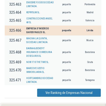
ENXEBRE FOODS SOCIEDAD
325.463
pequeña
Pontevedra
LIMITADA.
325.464
REPRYSUM SL.
pequeña
Madrid
CONSTRUCCIONES ANDEL
325.465
pequeña
Valencia
68 SL
EMPRESA D'INSERCIO
325.466
pequeña
Lérida
XAVIER PAULES SL.
MAGNA LA QUINTA,
325.467
pequeña
Murcia
SOCIEDAD LIMITADA.
BARNA & BENEFIT
325.468
INSURANCE CORREDURIA
pequeña
Barcelona
DE SEGUROS SL
325.469
NOW IT IS THE TIME SL.
pequeña
Ceuta
MARCOVE GESTIO
325.470
pequeña
Barcelona
IMMOBILIARIA SL.
HORTCAMBRILS SOCIEDAD
325.471
pequeña
Tarragona
LIMITADA.
Ver Ranking de Empresas Nacional