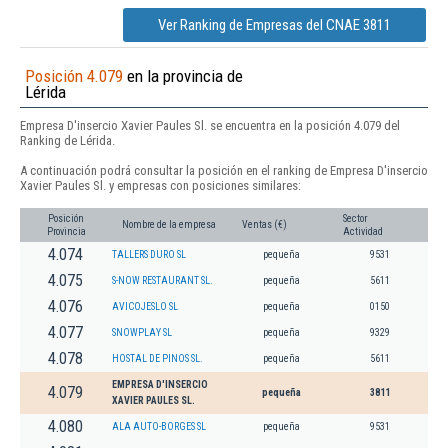
Ver Ranking de Empresas del CNAE 3811
Posición 4.079
en la provincia de
Lérida
Empresa D'insercio Xavier Paules Sl. se encuentra en la posición 4.079 del
Ranking de Lérida.
A continuación podrá consultar la posición en el ranking de Empresa D'insercio
Xavier Paules Sl. y empresas con posiciones similares:
Posición
Sector
Nombre de la empresa
Ventas (€)
Provincia
Actividad
4.074
TALLERS DURO SL
pequeña
9531
4.075
S-NOW RESTAURANT SL.
pequeña
5611
4.076
AVICOJESLO SL
pequeña
0150
4.077
SNOWPLAY SL
pequeña
9329
4.078
HOSTAL DE PINOS SL.
pequeña
5611
EMPRESA D'INSERCIO
4.079
pequeña
3811
XAVIER PAULES SL.
4.080
ALA AUTO-BORGES SL
pequeña
9531