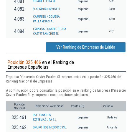
4.081
TESAPE LLEIDA SL.
pequeña
5611
4.082
SUSTAINCO INVEST SL.
pequeña
7330
CAMPING NOGUERA
4.083
pequeña
5530
PALLARESA S.A.
EMPRESA CONSTRUCTORA
4.084
pequeña
4101
CASTET SANCHEZ SL
Ver Ranking de Empresas de Lérida
Posición 325.466
en el Ranking de
Empresas Españolas
Empresa D'insercio Xavier Paules Sl. se encuentra en la posición 325.466 del
Ranking Nacional de Empresas.
A continuación podrá consultar la posición en el ranking de Empresa D'insercio
Xavier Paules Sl. y empresas con posiciones similares:
Posición
Nombre de la empresa
Ventas (€)
Provincia
Nacional
PRETENSADOS
325.461
pequeña
Badajoz
EXTREMADURA S.L.
325.462
GRUPO HOB NEGOCIOS SL.
pequeña
Alicante