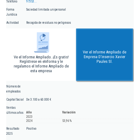
Teléfono
97353...
Forma
Sociedad limitada unipersonal
Jurídica
Actividad
Recogida de residuos no peligrosos
Ver el Informe Ampliado de
Empresa D'insercio Xavier
Ve el Informe Ampliado. ¡Es gratis!
Regístrese en eInforma y le
Paules Sl.
regalamos el Informe Ampliado de
esta empresa
Número de
empleados
Capital Social
De 3.100 a 60.000 €
Ventas
Año
Variación
últimos años
2023
2024
53,96 %
Resultado
Positivo
2025