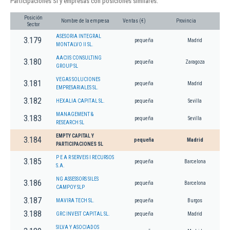
Participaciones Sl y empresas con posiciones similares:
Posición
Nombre de la empresa
Ventas (€)
Provincia
Sector
ASESORIA INTEGRAL
3.179
pequeña
Madrid
MONTALVO II SL.
AACIIS CONSULTING
3.180
pequeña
Zaragoza
GROUP SL
VEGAS SOLUCIONES
3.181
pequeña
Madrid
EMPRESARIALES SL.
3.182
HEXALIA CAPITAL SL.
pequeña
Sevilla
MANAGEMENT &
3.183
pequeña
Sevilla
RESEARCH SL
EMPTY CAPITAL Y
3.184
pequeña
Madrid
PARTICIPACIONES SL
P E A R SERVEIS I RECURSOS
3.185
pequeña
Barcelona
S.A.
NG ASSESSORS SILES
3.186
pequeña
Barcelona
CAMPOY SLP
3.187
MAVIRA TECH SL.
pequeña
Burgos
3.188
GRC INVEST CAPITAL SL.
pequeña
Madrid
SILVA Y ASOCIADOS