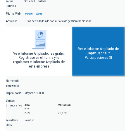
Forma
Sociedad limitada
Jurídica
Página Web
www.empty.es
Actividad
Otras actividades de consultoría de gestión empresarial
Ver el Informe Ampliado de
Empty Capital Y
Ve el Informe Ampliado. ¡Es gratis!
Regístrese en eInforma y le
Participaciones Sl
regalamos el Informe Ampliado de
esta empresa
Número de
empleados
Capital Social
Mayor de 60.000 €
Ventas
Año
Variación
últimos años
2023
2024
26,37 %
Resultado
Positivo
2025