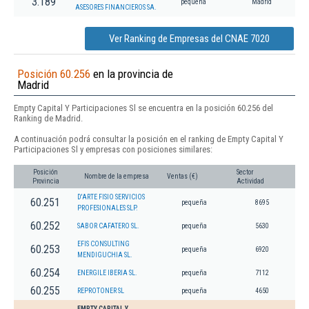
3.189
pequeña
Madrid
ASESORES FINANCIEROS SA.
Ver Ranking de Empresas del CNAE 7020
Posición 60.256
en la provincia de
Madrid
Empty Capital Y Participaciones Sl se encuentra en la posición 60.256 del
Ranking de Madrid.
A continuación podrá consultar la posición en el ranking de Empty Capital Y
Participaciones Sl y empresas con posiciones similares:
Posición
Sector
Nombre de la empresa
Ventas (€)
Provincia
Actividad
D'ARTE FISIO SERVICIOS
60.251
pequeña
8695
PROFESIONALES SLP.
60.252
SABOR CAFATERO SL.
pequeña
5630
EFIS CONSULTING
60.253
pequeña
6920
MENDIGUCHIA SL.
60.254
ENERGILE IBERIA SL.
pequeña
7112
60.255
REPROTONER SL
pequeña
4650
EMPTY CAPITAL Y