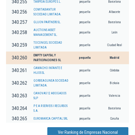
340.255
TARPEIA EUROPE S.L.
pequeña
Barcelona
COMITABANTUR
340.256
pequeña
Albacete
SOCIEDAD LIMITADA.
340.257
GLUON PARTNERS SL.
pequeña
Barcelona
AUCTIONS ASSET
340.258
pequeña
León
MANAGEMENT SL.
TOCONGEL SOCIEDAD
340.259
pequeña
Ciudad Real
LIMITADA
EMPTY CAPITAL Y
340.260
pequeña
Madrid
PARTICIPACIONES SL
CAMACHO INFANTE E
340.261
pequeña
Córdoba
HIJOS SL
GORBEAGUNEA SOCIEDAD
340.262
pequeña
Bizkaia
LIMITADA.
CANOVAS 12 ABOGADOS
340.263
pequeña
Valencia
SLP
P E A R SERVEIS I RECURSOS
340.264
pequeña
Barcelona
S.A.
340.265
EUROMARCA CAPITAL SRL
pequeña
Coruña
Ver Ranking de Empresas Nacional