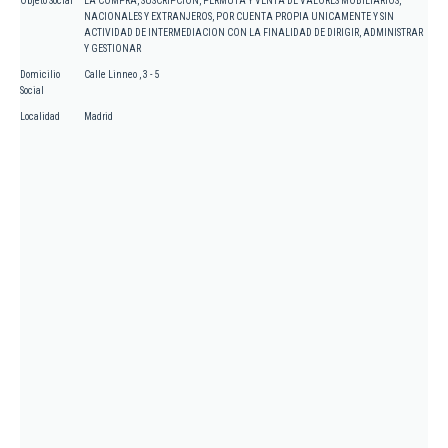
Objeto Social
LA COMPRA, SUSCRIPCION, PERMUTA Y VENTA DE VALORES MOBILIARIOS,
NACIONALES Y EXTRANJEROS, POR CUENTA PROPIA UNICAMENTE Y SIN
ACTIVIDAD DE INTERMEDIACION CON LA FINALIDAD DE DIRIGIR, ADMINISTRAR
Y GESTIONAR
Domicilio
Calle Linneo , 3 - 5
Social
Localidad
Madrid