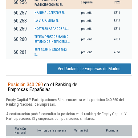
60.256
pequeña
7020
PARTICIPACIONES SL
60.257
HANIMAL CREATIVE SL.
pequeña
5611
60.258
LA VIEJA MINA SL.
pequeña
3212
60.259
HOSTELERIAS RAGOBA SL.
pequeña
5611
TERESA PEREZ DE MADRID
60.260
pequeña
4101
ESTUDIO DE INTERIORES SL.
ESFER SUMINISTROS 2012
60.261
pequeña
4650
SL.
Ver Ranking de Empresas de Madrid
Posición 340.260
en el Ranking de
Empresas Españolas
Empty Capital Y Participaciones Sl se encuentra en la posición 340.260 del
Ranking Nacional de Empresas.
A continuación podrá consultar la posición en el ranking de Empty Capital Y
Participaciones Sl y empresas con posiciones similares:
Posición
Nombre de la empresa
Ventas (€)
Provincia
Nacional