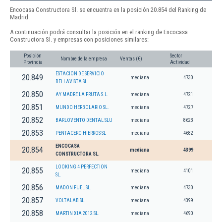
Encocasa Constructora Sl. se encuentra en la posición 20.854 del Ranking de
Madrid.
A continuación podrá consultar la posición en el ranking de Encocasa
Constructora Sl. y empresas con posiciones similares:
Posición
Sector
Nombre de la empresa
Ventas (€)
Provincia
Actividad
ESTACION DE SERVICIO
20.849
mediana
4730
BELLAVISTA SL
20.850
AY MADRE LA FRUTA S.L.
mediana
4721
20.851
MUNDO HERBOLARIO SL.
mediana
4727
20.852
BARLOVENTO DENTAL SLU
mediana
8623
20.853
PENTACERO HIERROS SL
mediana
4682
ENCOCASA
20.854
mediana
4399
CONSTRUCTORA SL.
LOOKING 4 PERFECTION
20.855
mediana
4101
SL.
20.856
MADON FUEL SL.
mediana
4730
20.857
VOLTALAB SL.
mediana
4399
20.858
MARTIN XIA 2012 SL.
mediana
4690