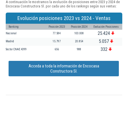
A continuación le mostramos la evolución de posiciones entre 2023 y 2024 de
Encocasa Constructora Sl. por cada uno de los rankings según sus ventas:
Evolución posiciones 2023 vs 2024 - Ventas
Ranking
Posición 2023
Posición 2024
Evolución Posiciones
25.424
Nacional
77.584
103.008
5.057
Madrid
15.797
20.854
332
Sector CNAE 4399
656
988
Acceda a toda la información de Encocasa
Constructora Sl.