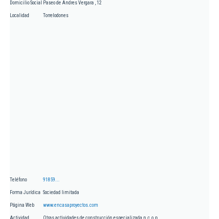
Domicilio Social
Paseo de Andres Vergara , 12
Localidad
Torrelodones
Teléfono
91859...
Forma Jurídica
Sociedad limitada
Página Web
www.encasaproyectos.com
Actividad
Otras actividades de construcción especializada n.c.o.p.