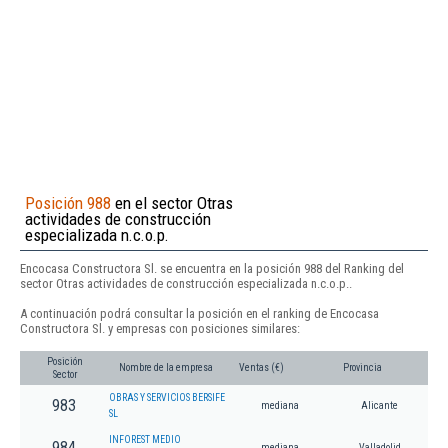
Posición 988
en el sector Otras
actividades de construcción
especializada n.c.o.p.
Encocasa Constructora Sl. se encuentra en la posición 988 del Ranking del
sector Otras actividades de construcción especializada n.c.o.p..
A continuación podrá consultar la posición en el ranking de Encocasa
Constructora Sl. y empresas con posiciones similares:
Posición
Nombre de la empresa
Ventas (€)
Provincia
Sector
OBRAS Y SERVICIOS BERSIFE
983
mediana
Alicante
SL
INFOREST MEDIO
984
mediana
Valladolid