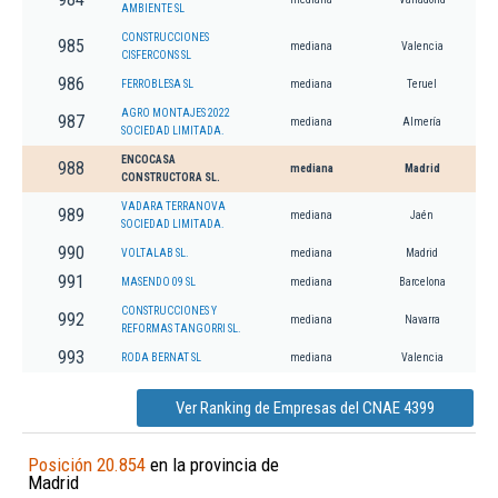
AMBIENTE SL
CONSTRUCCIONES
985
mediana
Valencia
CISFERCONS SL
986
FERROBLESA SL
mediana
Teruel
AGRO MONTAJES 2022
987
mediana
Almería
SOCIEDAD LIMITADA.
ENCOCASA
988
mediana
Madrid
CONSTRUCTORA SL.
VADARA TERRANOVA
989
mediana
Jaén
SOCIEDAD LIMITADA.
990
VOLTALAB SL.
mediana
Madrid
991
MASENDO 09 SL
mediana
Barcelona
CONSTRUCCIONES Y
992
mediana
Navarra
REFORMAS TANGORRI SL.
993
RODA BERNAT SL
mediana
Valencia
Ver Ranking de Empresas del CNAE 4399
Posición 20.854
en la provincia de
Madrid