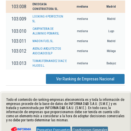
ENCOCASA
103.008
mediana
Madrid
CONSTRUCTORA SL.
LOOKING 4 PERFECTION
103.009
mediana
Madrid
SL.
CARPINTERIA DE
103.010
mediana
Lugo
ALUMINIO PEMAR SL
103.011
MADON FUEL SL.
mediana
Madrid
ASENJO ARQUITECTOS
103.012
mediana
Málaga
ASOCIADOS SLP
TOMAS FERNANDEZ DIAZ E
103.013
mediana
Badajoz
HIJOS S.L.
Ver Ranking de Empresas Nacional
Todo el contenido de ranking-empresas.eleconomista.es y toda la información de
empresas procede de la base de datos de INFORMA D&B S.A.U. (S.M.E.) y es
tratada y suministrada por INFORMA D&B S.A.U. (S.M.E.). En todo caso, la
información de empresas que proporcionamos debe ser tenida en cuenta sólo
como un elemento más a considerar a la hora de adoptar decisiones comerciales
y no debe por tanto determinar las mismas.
Preguntas Frecuentes
Condiciones Generales