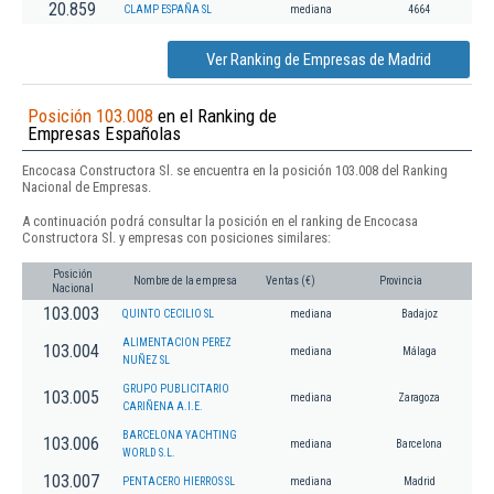
20.859
CLAMP ESPAÑA SL
mediana
4664
Ver Ranking de Empresas de Madrid
Posición 103.008
en el Ranking de
Empresas Españolas
Encocasa Constructora Sl. se encuentra en la posición 103.008 del Ranking
Nacional de Empresas.
A continuación podrá consultar la posición en el ranking de Encocasa
Constructora Sl. y empresas con posiciones similares:
Posición
Nombre de la empresa
Ventas (€)
Provincia
Nacional
103.003
QUINTO CECILIO SL
mediana
Badajoz
ALIMENTACION PEREZ
103.004
mediana
Málaga
NUÑEZ SL
GRUPO PUBLICITARIO
103.005
mediana
Zaragoza
CARIÑENA A.I.E.
BARCELONA YACHTING
103.006
mediana
Barcelona
WORLD S.L.
103.007
PENTACERO HIERROS SL
mediana
Madrid