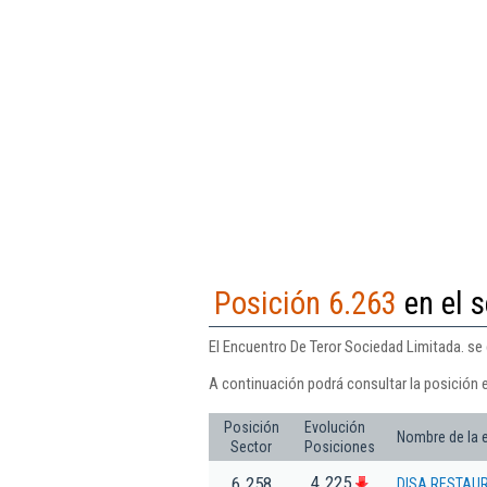
Posición 6.263
en el s
El Encuentro De Teror Sociedad Limitada. se 
A continuación podrá consultar la posición e
Posición
Evolución
Nombre de la
Sector
Posiciones
4.225
6.258
DISA RESTAUR