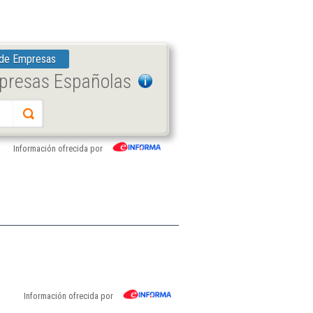
 de Empresas
mpresas Españolas
Información ofrecida por
Información ofrecida por